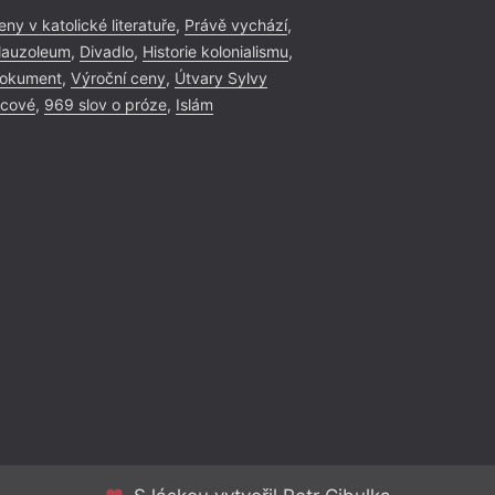
eny v katolické literatuře
,
Právě vychází
,
auzoleum
,
Divadlo
,
Historie kolonialismu
,
okument
,
Výroční ceny
,
Útvary Sylvy
icové
,
969 slov o próze
,
Islám