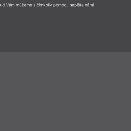
ze a reflexe
– Recenze
ud Vám můžeme s čímkoliv pomoci, napište nám!
Z čísla 15/2024