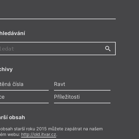
hledávání
LM
chivy
áš Cabala
,
Miroslava Kuľková
,
arína Kucbelová
těná čísla
Ravt
pomenieš si na Trenčín? /
ce
Příležitosti
 Deti v daždi. Kalendár na
–2021 / Modrosleposť
arší obsah
ktuje Libor Magdoň
 obsah starší roku 2015 můžete zapátrat na našem
o předplatitele
rém webu:
http://old.itvar.cz
.