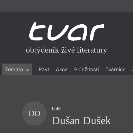
obtýdeník živé literatury
Témata
Ravt
Akce
Příležitosti
Tvárnice
ické literatuře
icistika
zí
Lidé
eflexe
DD
Dušan Dušek
onialismu