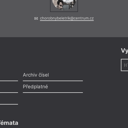
chorobnybeletrik@centrum.cz
Vy
Archiv čísel
Předplatné
Témata