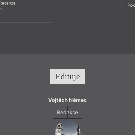
Recenze
Recen
Pok
4
Edituje
Vojtěch Němec
Redakce