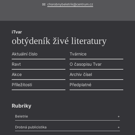
chorobnybeletrik@centrum.cz
iTvar
obtýdeník živé literatury
Aktuální číslo
Tvárnice
Ravt
O časopisu Tvar
Akce
Archiv čísel
Příležitosti
Předplatné
Rubriky
Beletrie
Poezie
,
Próza
,
Dokumenty
,
Drama
,
Celá rubrika
Drobná publicistika