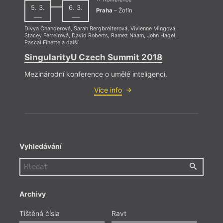
5. 3.
6. 3.
Praha
– Žofín
––––
––––
Divya Chanderová
,
Sarah Bergbreiterová
,
Vivienne Mingová
,
Stacey Ferreirová
,
David Roberts
,
Ramez Naam
,
John Hagel
,
Pascal Finette
a další
SingularityU Czech Summit 2018
Mezinárodní konference o umělé inteligenci.
Více info
Vyhledávání
Archivy
Tištěná čísla
Ravt