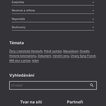
Odlesk
,
Zasláno
,
Nezařazené
,
Novinky v Tvaru
,
Slovo
,
Výročí
,
Esejistika
Nekrolog
,
Glosa
,
Sloupek
,
Pozvánka
,
Literární soutěž
,
Komentář
,
Celá rubrika
Esej
,
Pádlo
,
Úvaha
,
Texty
,
Studie
,
Celá rubrika
Recenze a reflexe
Recenze
,
Dvakrát
,
Horké párky
,
969 slov o próze
,
Reportáže
Méně slov o próze
,
Celá rubrika
Literární zítřky
,
Reportáž
,
Literární život
,
Divadlo
,
Kritický ohlas
,
Rozhovory
Celá rubrika
Rozhovor
,
Anketa
,
Celá rubrika
Témata
Ženy v katolické literatuře
,
Právě vychází
,
Mauzoleum
,
Divadlo
,
Historie kolonialismu
,
Dokument
,
Výroční ceny
,
Útvary Sylvy Ficové
,
969 slov o próze
,
Islám
Vyhledávání
Tvar na síti
Partneři