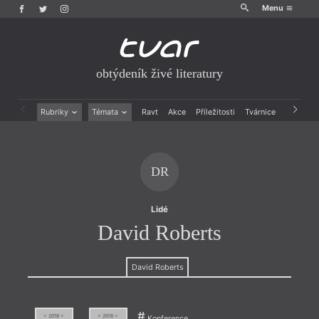
Menu
obtýdeník živé literatury
Rubriky
Témata
Ravt
Akce
Příležitosti
Tvárnice
Archiv
Beletrie
Ženy v katolické literatuře
Drobná publicistika
Právě vychází
Esejistika
Mauzoleum
DR
Recenze a reflexe
Divadlo
Reportáže
Historie kolonialismu
Rozhovory
Dokument
Lidé
Výroční ceny
David Roberts
David Roberts
= 2018 =
= 2018 =
Konference