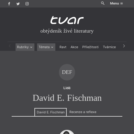
Menu
obtýdeník živé literatury
Rubriky
Témata
Ravt
Akce
Příležitosti
Tvárnice
Archiv
Beletrie
Ženy v katolické literatuře
Drobná publicistika
Právě vychází
Esejistika
Mauzoleum
DEF
Recenze a reflexe
Divadlo
Reportáže
Historie kolonialismu
Rozhovory
Dokument
Lidé
Výroční ceny
David E. Fischman
Recenze a reflexe
David E. Fischman