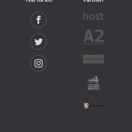
Tvar na síti
Partneři