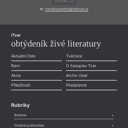
chorobnybeletrik@centrum.cz
iTvar
obtýdeník živé literatury
Aktuální číslo
Tvárnice
Ravt
O časopisu Tvar
Akce
Archiv čísel
Příležitosti
Předplatné
Rubriky
Beletrie
Poezie
,
Próza
,
Dokumenty
,
Drama
,
Celá rubrika
Drobná publicistika