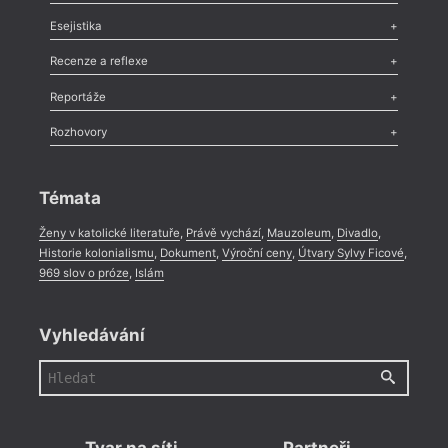
Odlesk
,
Zasláno
,
Nezařazené
,
Novinky v Tvaru
,
Slovo
,
Výročí
,
Esejistika
Nekrolog
,
Glosa
,
Sloupek
,
Pozvánka
,
Literární soutěž
,
Komentář
,
Celá rubrika
Esej
,
Pádlo
,
Úvaha
,
Texty
,
Studie
,
Celá rubrika
Recenze a reflexe
Recenze
,
Dvakrát
,
Horké párky
,
969 slov o próze
,
Reportáže
Méně slov o próze
,
Celá rubrika
Literární zítřky
,
Reportáž
,
Literární život
,
Divadlo
,
Kritický ohlas
,
Rozhovory
Celá rubrika
Rozhovor
,
Anketa
,
Celá rubrika
Témata
Ženy v katolické literatuře
,
Právě vychází
,
Mauzoleum
,
Divadlo
,
Historie kolonialismu
,
Dokument
,
Výroční ceny
,
Útvary Sylvy Ficové
,
969 slov o próze
,
Islám
Vyhledávání