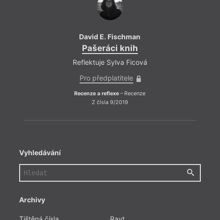
David E. Fischman
Dav
Pašeráci knih
Pa
Reflektuje Sylva Ficová
Refle
Pro předplatitele
Pro
Recenze a reflexe
– Recenze
Recenz
Z čísla 9/2019
Vyhledávání
Archivy
Tištěná čísla
Ravt