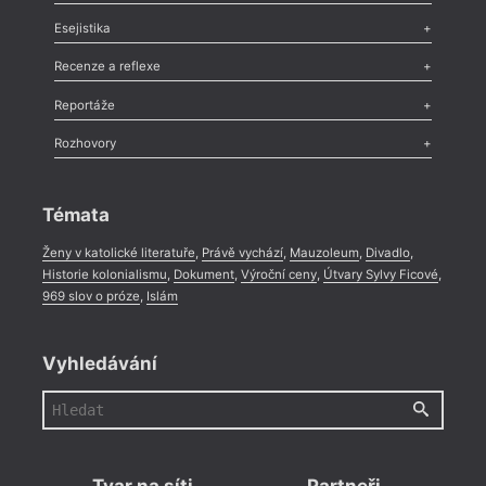
Odlesk
,
Zasláno
,
Nezařazené
,
Novinky v Tvaru
,
Slovo
,
Výročí
,
Esejistika
Nekrolog
,
Glosa
,
Sloupek
,
Pozvánka
,
Literární soutěž
,
Komentář
,
Celá rubrika
Esej
,
Pádlo
,
Úvaha
,
Texty
,
Studie
,
Celá rubrika
Recenze a reflexe
Recenze
,
Dvakrát
,
Horké párky
,
969 slov o próze
,
Reportáže
Méně slov o próze
,
Celá rubrika
Literární zítřky
,
Reportáž
,
Literární život
,
Divadlo
,
Kritický ohlas
,
Rozhovory
Celá rubrika
Rozhovor
,
Anketa
,
Celá rubrika
Témata
Ženy v katolické literatuře
,
Právě vychází
,
Mauzoleum
,
Divadlo
,
Historie kolonialismu
,
Dokument
,
Výroční ceny
,
Útvary Sylvy Ficové
,
969 slov o próze
,
Islám
Vyhledávání