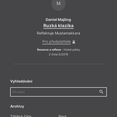
M
Daniel Majling
Ruzká klazika
R
Reflektuje Mustamakkara
Refle
Pro předplatitele
Pr
Recenze a reflexe
– Horké párky
Recenze
Z čísla 5/2019
Vyhledávání
Archivy
Tištěná čísla
Ravt