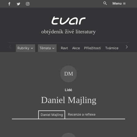
Menu
obtýdeník živé literatury
Rubriky
Témata
Ravt
Akce
Příležitosti
Tvárnice
Archiv
Beletrie
Ženy v katolické literatuře
Drobná publicistika
Právě vychází
Esejistika
Mauzoleum
DM
Recenze a reflexe
Divadlo
Reportáže
Historie kolonialismu
Rozhovory
Dokument
Lidé
Výroční ceny
Daniel Majling
Recenze a reflexe
Daniel Majling