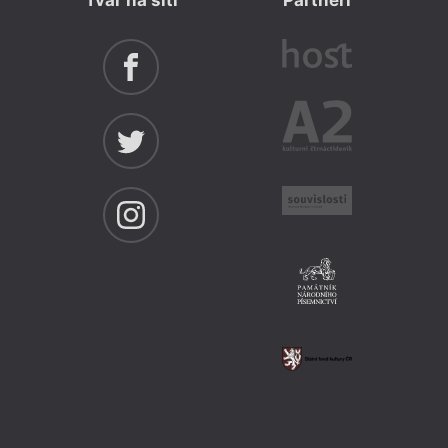
Tvar na síti
Partneři