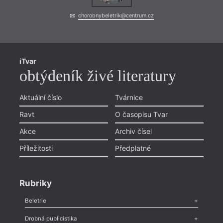
chorobnybeletrik@centrum.cz
iTvar
obtýdeník živé literatury
Aktuální číslo
Tvárnice
Ravt
O časopisu Tvar
Akce
Archiv čísel
Příležitosti
Předplatné
Rubriky
Beletrie
Poezie
,
Próza
,
Dokumenty
,
Drama
,
Celá rubrika
Drobná publicistika