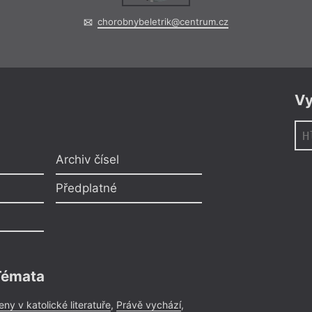
chorobnybeletrik@centrum.cz
Vy
Archiv čísel
Předplatné
Témata
eny v katolické literatuře
,
Právě vychází
,