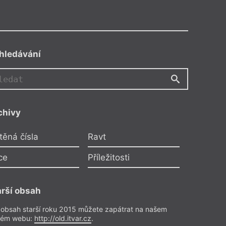
hledávání
chivy
těná čísla
Ravt
ce
Příležitosti
arší obsah
 obsah starší roku 2015 můžete zapátrat na našem
rém webu:
http://old.itvar.cz
.