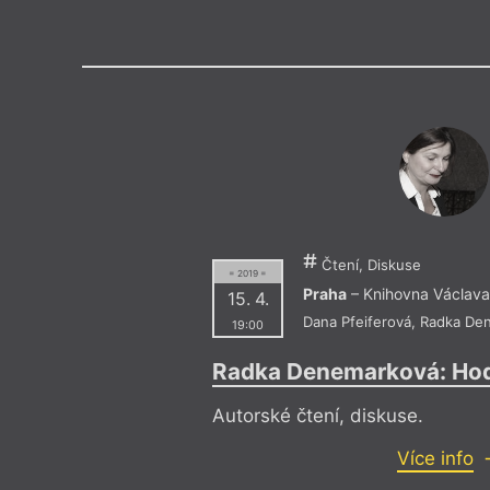
Výroční cen
Čtení, Diskuse
= 2019 =
Praha
– Knihovna Václava
15. 4.
Dana Pfeiferová
,
Radka De
19:00
Radka Denemarková: Hod
Autorské čtení, diskuse.
Více info