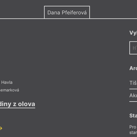
y
Dana Pfeiferová
Vy
Ar
 Havla
Tiš
nemarková
Ak
iny z olova
St
Pro
sta