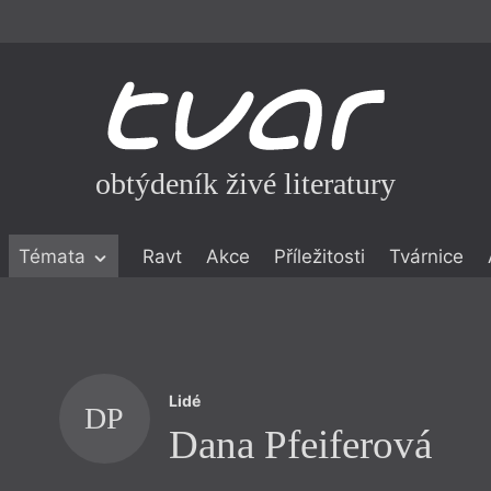
obtýdeník živé literatury
Témata
Ravt
Akce
Příležitosti
Tvárnice
ické literatuře
icistika
zí
Lidé
eflexe
DP
Dana Pfeiferová
onialismu