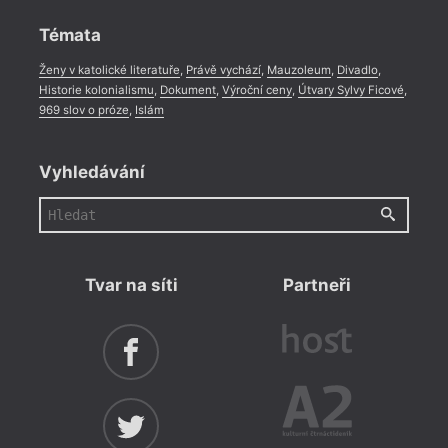
Rozhovor
,
Anketa
,
Celá rubrika
Témata
Ženy v katolické literatuře
,
Právě vychází
,
Mauzoleum
,
Divadlo
,
Historie kolonialismu
,
Dokument
,
Výroční ceny
,
Útvary Sylvy Ficové
,
969 slov o próze
,
Islám
Vyhledávání
Tvar na síti
Partneři