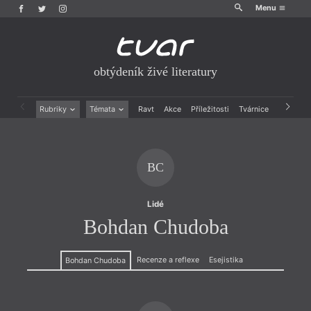
Menu
obtýdeník živé literatury
Rubriky
Témata
Ravt
Akce
Příležitosti
Tvárnice
Archiv
Beletrie
Ženy v katolické literatuře
Drobná publicistika
Právě vychází
Esejistika
Mauzoleum
BC
Recenze a reflexe
Divadlo
Reportáže
Historie kolonialismu
Rozhovory
Dokument
Lidé
Výroční ceny
Bohdan Chudoba
Recenze a reflexe
Esejistika
Bohdan Chudoba