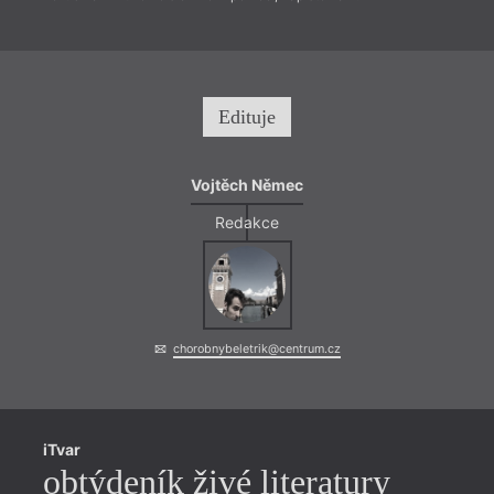
Edituje
Vojtěch Němec
Redakce
chorobnybeletrik@centrum.cz
iTvar
obtýdeník živé literatury