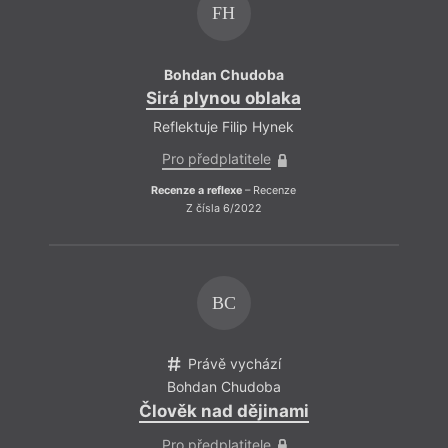
FH
Bohdan Chudoba
Bo
Sirá plynou oblaka
Sirá
Reflektuje Filip Hynek
Refle
Pro předplatitele
Pro
Recenze a reflexe
– Recenze
Recenz
Z čísla 6/2022
BC
Právě vychází
Bohdan Chudoba
Člověk nad dějinami
Pro předplatitele