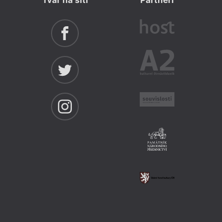
Tvar na síti
Partneři