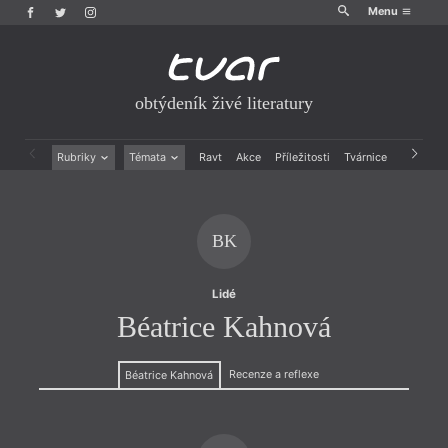
Menu
obtýdeník živé literatury
Rubriky
Témata
Ravt
Akce
Příležitosti
Tvárnice
Archiv
Beletrie
Ženy v katolické literatuře
Drobná publicistika
Právě vychází
Esejistika
Mauzoleum
BK
Recenze a reflexe
Divadlo
Reportáže
Historie kolonialismu
Rozhovory
Dokument
Lidé
Výroční ceny
Béatrice Kahnová
Recenze a reflexe
Béatrice Kahnová