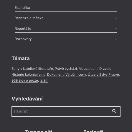
Odlesk
,
Zasláno
,
Nezařazené
,
Novinky v Tvaru
,
Slovo
,
Výročí
,
Esejistika
Nekrolog
,
Glosa
,
Sloupek
,
Pozvánka
,
Literární soutěž
,
Komentář
,
Celá rubrika
Esej
,
Pádlo
,
Úvaha
,
Texty
,
Studie
,
Celá rubrika
Recenze a reflexe
Recenze
,
Dvakrát
,
Horké párky
,
969 slov o próze
,
Reportáže
Méně slov o próze
,
Celá rubrika
Literární zítřky
,
Reportáž
,
Literární život
,
Divadlo
,
Kritický ohlas
,
Rozhovory
Celá rubrika
Rozhovor
,
Anketa
,
Celá rubrika
Témata
Ženy v katolické literatuře
,
Právě vychází
,
Mauzoleum
,
Divadlo
,
Historie kolonialismu
,
Dokument
,
Výroční ceny
,
Útvary Sylvy Ficové
,
969 slov o próze
,
Islám
Vyhledávání