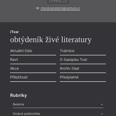
chorobnybeletrik@centrum.cz
iTvar
obtýdeník živé literatury
Aktuální číslo
Tvárnice
Ravt
O časopisu Tvar
Akce
Archiv čísel
Příležitosti
Předplatné
Rubriky
Beletrie
Poezie
,
Próza
,
Dokumenty
,
Drama
,
Celá rubrika
Drobná publicistika