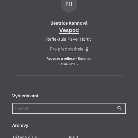
PH
Béatrice Kahnová
Béa
Vespod
Reflektuje Pavel Horký
Refle
Pro předplatitele
Pro 
Recenze a reflexe
– Recenze
Recenze
Z čísla 4/2025
Vyhledávání
Archivy
Tištěná čísla
Ravt