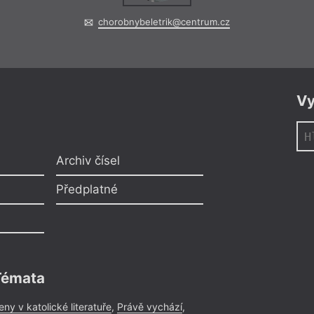
chorobnybeletrik@centrum.cz
Vy
Archiv čísel
Předplatné
Témata
eny v katolické literatuře
,
Právě vychází
,