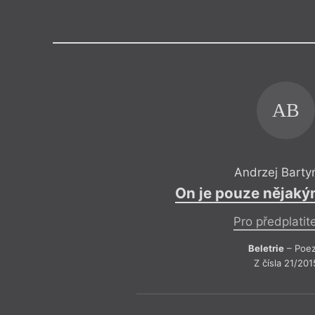
Výroční cen
AB
Andrzej Barty
On je pouze nějak
Pro předplatit
Beletrie
– Poez
Z čísla 21/201