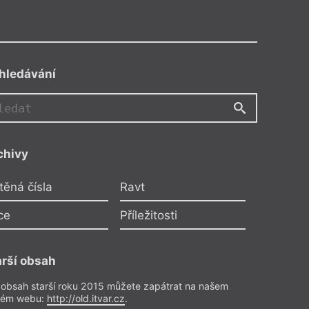
hledávání
AB
chivy
Bartyńsky
těná čísla
Ravt
ějakým básníkem
ce
Příležitosti
latitele
– Poezie
 21/2015
arší obsah
 obsah starší roku 2015 můžete zapátrat na našem
rém webu:
http://old.itvar.cz
.