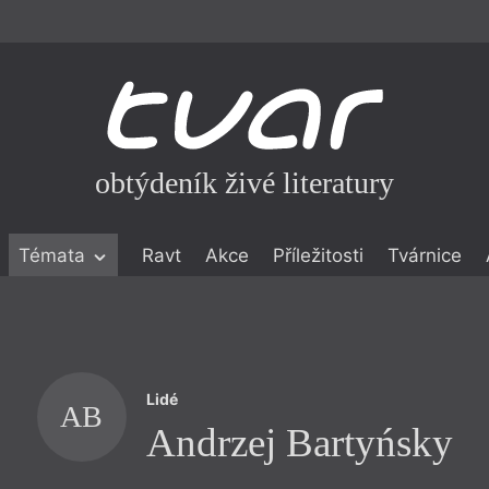
obtýdeník živé literatury
Témata
Ravt
Akce
Příležitosti
Tvárnice
ické literatuře
icistika
zí
Lidé
eflexe
AB
Andrzej Bartyńsky
onialismu