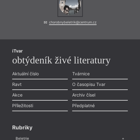
chorobnybeletrik@centrum.cz
iTvar
obtýdeník živé literatury
Aktuální číslo
Tvárnice
Ravt
O časopisu Tvar
Akce
Archiv čísel
Příležitosti
Předplatné
Rubriky
Beletrie