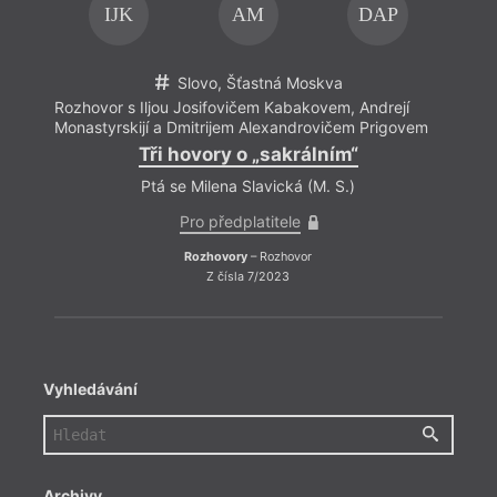
IJK
AM
DAP
Slovo, Šťastná Moskva
Rozhovor s Iljou Josifovičem Kabakovem, Andrejí
Rozho
Monastyrskijí a Dmitrijem Alexandrovičem Prigovem
Monas
Tři hovory o „sakrálním“
Ptá se Milena Slavická (M. S.)
Pro předplatitele
Rozhovory
– Rozhovor
Z čísla 7/2023
Vyhledávání
Archivy