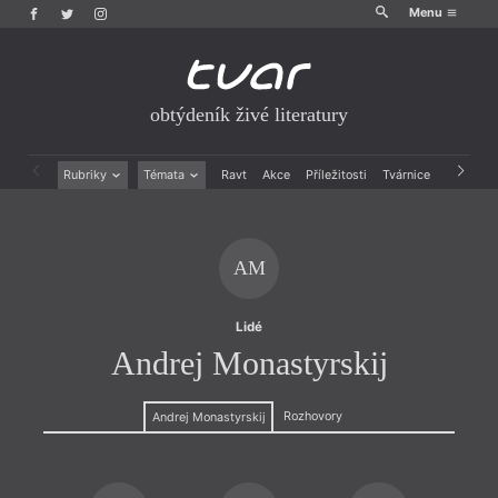
Menu
obtýdeník živé literatury
Rubriky
Témata
Ravt
Akce
Příležitosti
Tvárnice
Archiv
Beletrie
Ženy v katolické literatuře
Drobná publicistika
Právě vychází
Esejistika
Mauzoleum
AM
Recenze a reflexe
Divadlo
Reportáže
Historie kolonialismu
Rozhovory
Dokument
Lidé
Výroční ceny
Andrej Monastyrskij
Rozhovory
Andrej Monastyrskij