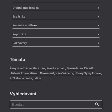
Poezie
,
Próza
,
Dokumenty
,
Drama
,
Celá rubrika
Drobná publicistika
Odlesk
,
Zasláno
,
Nezařazené
,
Novinky v Tvaru
,
Slovo
,
Výročí
,
Esejistika
Nekrolog
,
Glosa
,
Sloupek
,
Pozvánka
,
Literární soutěž
,
Komentář
,
Celá rubrika
Esej
,
Pádlo
,
Úvaha
,
Texty
,
Studie
,
Celá rubrika
Recenze a reflexe
Recenze
,
Dvakrát
,
Horké párky
,
969 slov o próze
,
Reportáže
Méně slov o próze
,
Celá rubrika
Literární zítřky
,
Reportáž
,
Literární život
,
Divadlo
,
Kritický ohlas
,
Rozhovory
Celá rubrika
Rozhovor
,
Anketa
,
Celá rubrika
Témata
Ženy v katolické literatuře
,
Právě vychází
,
Mauzoleum
,
Divadlo
,
Historie kolonialismu
,
Dokument
,
Výroční ceny
,
Útvary Sylvy Ficové
,
969 slov o próze
,
Islám
Vyhledávání