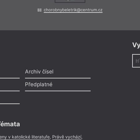
chorobnybeletrik@centrum.cz
Vy
Archiv čísel
Předplatné
Témata
eny v katolické literatuře
,
Právě vychází
,