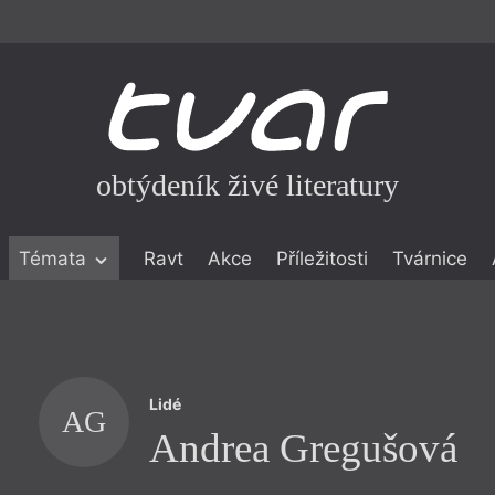
obtýdeník živé literatury
Témata
Ravt
Akce
Příležitosti
Tvárnice
ické literatuře
icistika
zí
Lidé
eflexe
AG
Andrea Gregušová
onialismu