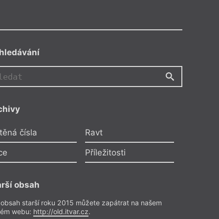
hledávání
chivy
l
těná čísla
Ravt
ušová
ce
Příležitosti
Stanislavová
tele
arší obsah
– Recenze
 obsah starší roku 2015 můžete zapátrat na našem
rém webu:
http://old.itvar.cz
.
018