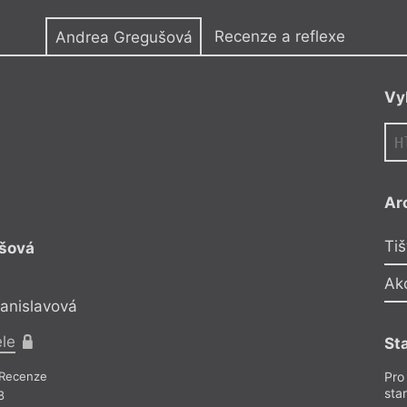
y
Recenze a reflexe
Andrea Gregušová
Vy
ZS
Ar
Triang
Tiš
šová
Andrea Greg
Gréta
Ak
tanislavová
Reflektuje Zuzana 
ele
Pro předplati
St
Recenze
Recenze a reflexe
Pro
sta
8
Z čísla 21/2