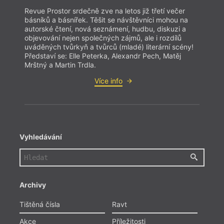
Revue Prostor srdečně zve na letos již třetí večer
básníků a básnířek. Těšit se návštěvníci mohou na
autorské čtení, nová seznámení, hudbu, diskuzi a
objevování nejen společných zájmů, ale i rozdílů
uváděných tvůrkyň a tvůrců (mladé) literární scény!
Představí se: Elle Peterka, Alexandr Pech, Matěj
Mrštný a Martin Trdla.
Více info
Vyhledávání
Archivy
Tištěná čísla
Ravt
Akce
Příležitosti