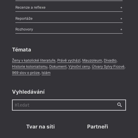
Nekrolog
,
Glosa
,
Sloupek
,
Pozvánka
,
Literární soutěž
,
Komentář
,
Celá rubrika
Esej
,
Pádlo
,
Úvaha
,
Texty
,
Studie
,
Celá rubrika
Recenze a reflexe
Recenze
,
Dvakrát
,
Horké párky
,
969 slov o próze
,
Reportáže
Méně slov o próze
,
Celá rubrika
Literární zítřky
,
Reportáž
,
Literární život
,
Divadlo
,
Kritický ohlas
,
Rozhovory
Celá rubrika
Rozhovor
,
Anketa
,
Celá rubrika
Témata
Ženy v katolické literatuře
,
Právě vychází
,
Mauzoleum
,
Divadlo
,
Historie kolonialismu
,
Dokument
,
Výroční ceny
,
Útvary Sylvy Ficové
,
969 slov o próze
,
Islám
Vyhledávání
Tvar na síti
Partneři