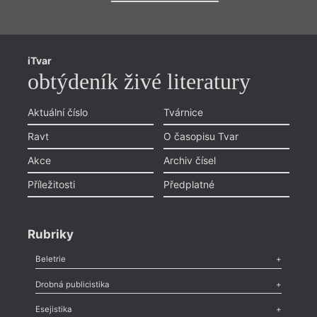
iTvar
obtýdeník živé literatury
Aktuální číslo
Tvárnice
Ravt
O časopisu Tvar
Akce
Archiv čísel
Příležitosti
Předplatné
Rubriky
Beletrie
Poezie
,
Próza
,
Dokumenty
,
Drama
,
Celá rubrika
Drobná publicistika
Odlesk
,
Zasláno
,
Nezařazené
,
Novinky v Tvaru
,
Slovo
,
Výročí
,
Esejistika