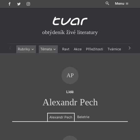
Menu
obtýdeník živé literatury
Rubriky
Témata
Ravt
Akce
Příležitosti
Tvárnice
Archiv
Beletrie
Ženy v katolické literatuře
Drobná publicistika
Právě vychází
Esejistika
Mauzoleum
AP
Recenze a reflexe
Divadlo
Reportáže
Historie kolonialismu
Rozhovory
Dokument
Lidé
Výroční ceny
Alexandr Pech
Beletrie
Alexandr Pech