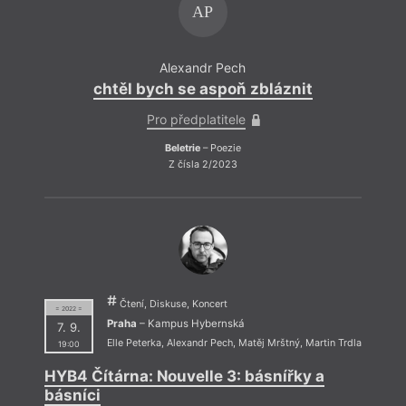
AP
Alexandr Pech
chtěl bych se aspoň zbláznit
chtě
Pro předplatitele
Beletrie
– Poezie
Z čísla 2/2023
Čtení, Diskuse, Koncert
= 2022 =
Praha
– Kampus Hybernská
7. 9.
Elle Peterka
,
Alexandr Pech
,
Matěj Mrštný
,
Martin Trdla
19:00
HYB4 Čítárna: Nouvelle 3: básnířky a
básníci