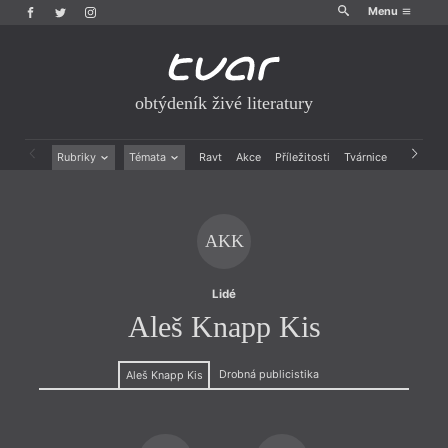
Menu
obtýdeník živé literatury
Rubriky
Témata
Ravt
Akce
Příležitosti
Tvárnice
Archiv
Beletrie
Ženy v katolické literatuře
Drobná publicistika
Právě vychází
Esejistika
Mauzoleum
AKK
Recenze a reflexe
Divadlo
Reportáže
Historie kolonialismu
Rozhovory
Dokument
Lidé
Výroční ceny
Aleš Knapp Kis
Drobná publicistika
Aleš Knapp Kis