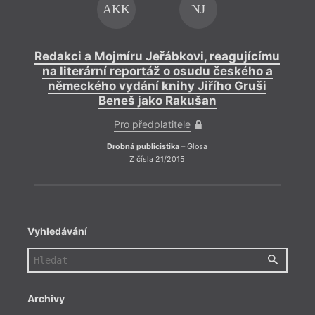
AKK
NJ
Redakci a Mojmíru Jeřábkovi, reagujícímu
Reda
na literární reportáž o osudu českého a
na 
německého vydání knihy Jiřího Gruši
ně
Beneš jako Rakušan
Pro předplatitele
Drobná publicistika
– Glosa
Z čísla 21/2015
Vyhledávání
Archivy