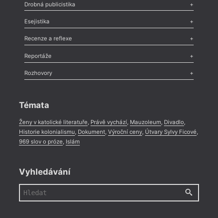
Poezie
,
Próza
,
Dokumenty
,
Drama
,
Celá rubrika
Drobná publicistika
Odlesk
,
Zasláno
,
Nezařazené
,
Novinky v Tvaru
,
Slovo
,
Výročí
,
Esejistika
Nekrolog
,
Glosa
,
Sloupek
,
Pozvánka
,
Literární soutěž
,
Komentář
,
Celá rubrika
Esej
,
Pádlo
,
Úvaha
,
Texty
,
Studie
,
Celá rubrika
Recenze a reflexe
Recenze
,
Dvakrát
,
Horké párky
,
969 slov o próze
,
Reportáže
Méně slov o próze
,
Celá rubrika
Literární zítřky
,
Reportáž
,
Literární život
,
Divadlo
,
Kritický ohlas
,
Rozhovory
Celá rubrika
Rozhovor
,
Anketa
,
Celá rubrika
Témata
Ženy v katolické literatuře
,
Právě vychází
,
Mauzoleum
,
Divadlo
,
Historie kolonialismu
,
Dokument
,
Výroční ceny
,
Útvary Sylvy Ficové
,
969 slov o próze
,
Islám
Vyhledávání