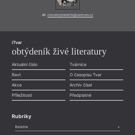
chorobnybeletrik@centrum.cz
iTvar
obtýdeník živé literatury
Aktuální číslo
Tvárnice
Ravt
O časopisu Tvar
Akce
Archiv čísel
Příležitosti
Předplatné
Rubriky
Beletrie