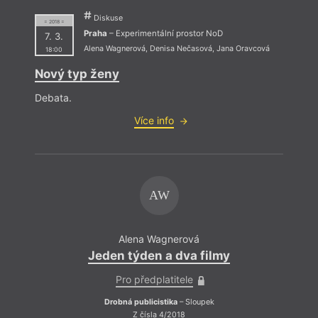
Diskuse
= 2018 =
Praha
– Experimentální prostor NoD
7. 3.
Alena Wagnerová
,
Denisa Nečasová
,
Jana Oravcová
18:00
Nový typ ženy
Debata.
Více info
AW
Alena Wagnerová
Jeden týden a dva filmy
Pro předplatitele
Drobná publicistika
– Sloupek
Z čísla 4/2018