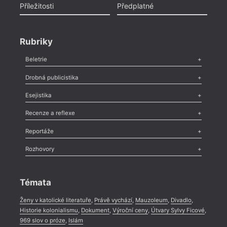
Příležitosti
Předplatné
Rubriky
Beletrie
Poezie
,
Próza
,
Dokumenty
,
Drama
,
Celá rubrika
Drobná publicistika
Odlesk
,
Zasláno
,
Nezařazené
,
Novinky v Tvaru
,
Slovo
,
Výročí
,
Esejistika
Nekrolog
,
Glosa
,
Sloupek
,
Pozvánka
,
Literární soutěž
,
Komentář
,
Celá rubrika
Esej
,
Pádlo
,
Úvaha
,
Texty
,
Studie
,
Celá rubrika
Recenze a reflexe
Recenze
,
Dvakrát
,
Horké párky
,
969 slov o próze
,
Reportáže
Méně slov o próze
,
Celá rubrika
Literární zítřky
,
Reportáž
,
Literární život
,
Divadlo
,
Kritický ohlas
,
Rozhovory
Celá rubrika
Rozhovor
,
Anketa
,
Celá rubrika
Témata
Ženy v katolické literatuře
,
Právě vychází
,
Mauzoleum
,
Divadlo
,
Historie kolonialismu
,
Dokument
,
Výroční ceny
,
Útvary Sylvy Ficové
,
969 slov o próze
,
Islám