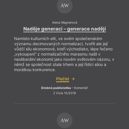
AW
Alena Wagnerová
Naděje generací – generace nadějí
Namísto kulturních elit, ve svém společenském
významu decimovaných normalizací, tvořili ale její
vůdčí sílu ekonomové, kteří východisko, lépe řečeno
„vykoupení“ z normalizačního marasmu našli v
neoliberální ekonomii jako novém světovém názoru, v
němž se společnost stala trhem a její řídící silou a
morálkou konkurence.
Přečíst
Drobná publicistika
– Komentář
Z čísla 10/2018
AW