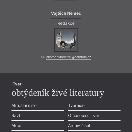
Vojtěch Němec
Redakce
chorobnybeletrik@centrum.cz
iTvar
obtýdeník živé literatury
Aktuální číslo
Tvárnice
Ravt
O časopisu Tvar
Akce
Archiv čísel