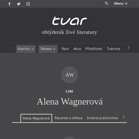
Menu
obtýdeník živé literatury
Rubriky
Témata
Ravt
Akce
Příležitosti
Tvárnice
Archiv
Beletrie
Ženy v katolické literatuře
Drobná publicistika
Právě vychází
Esejistika
Mauzoleum
AW
Recenze a reflexe
Divadlo
Reportáže
Historie kolonialismu
Rozhovory
Dokument
Lidé
Výroční ceny
Alena Wagnerová
Recenze a reflexe
Drobná publicistika
Reportáže
Alena Wagnerová