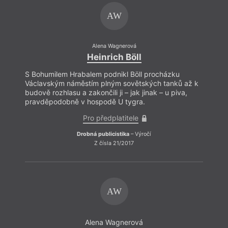
AW
Alena Wagnerová
Heinrich Böll
S Bohumilem Hrabalem podnikl Böll procházku
Václavským náměstím plným sovětských tanků až k
budově rozhlasu a zakončili ji – jak jinak – u piva,
pravděpodobně v hospodě U tygra.
Pro předplatitele
Drobná publicistika
– Výročí
Z čísla 21/2017
AW
Alena Wagnerová