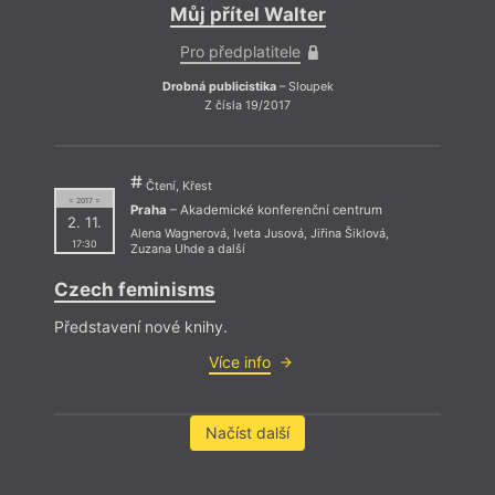
Můj přítel Walter
Pro předplatitele
Drobná publicistika
– Sloupek
Z čísla 19/2017
Čtení, Křest
= 2017 =
Praha
– Akademické konferenční centrum
2. 11.
Alena Wagnerová
,
Iveta Jusová
,
Jiřina Šiklová
,
17:30
Zuzana Uhde
a další
Czech feminisms
Představení nové knihy.
Více info
Načíst další