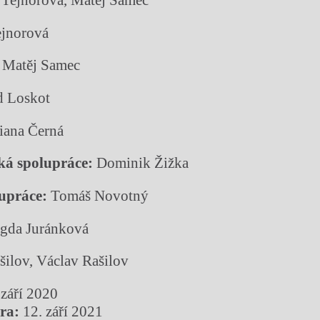
 Tejnorová, Matěj Samec
ejnorová
Matěj Samec
d Loskot
iana Černá
ká spolupráce:
Dominik Žižka
upráce:
Tomáš Novotný
da Juránková
šilov, Václav Rašilov
 září 2020
éra:
12. září 2021