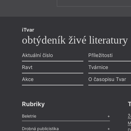
iTvar
obtýdeník živé literatury
Aktuální číslo
Příležitosti
Ravt
Tvárnice
Akce
O časopisu Tvar
Rubriky
Beletrie
Ž
M
Poezie
,
Próza
,
Dokumenty
,
Drama
,
Celá rubrika
Drobná publicistika
D