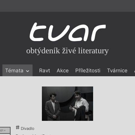
obtýdeník živé literatury
Témata
Ravt
Akce
Příležitosti
Tvárnice
ické literatuře
icistika
zí
eflexe
onialismu
Divadlo
021 =