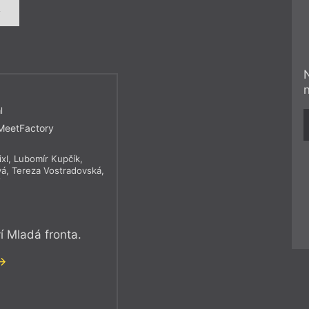
í
l
MeetFactory
ixl
,
Lubomír Kupčík
,
vá
,
Tereza Vostradovská
,
í
ví Mladá fronta.