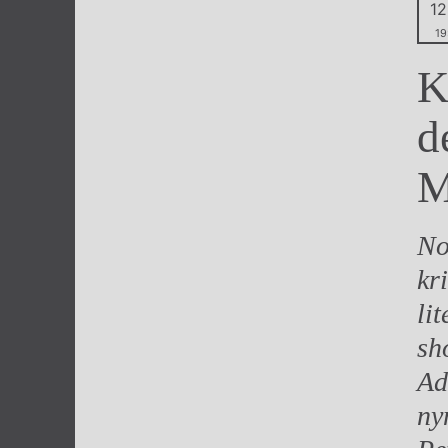
12
Výroční cen
19
K
d
M
No
kr
lit
sh
Ad
ny