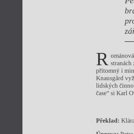
Pe
br
pr
zá
R
ománová 
stranách
přítomný i mi
Knausgård vyží
lidských činnos
čase“ si Karl 
Překlad:
Klár