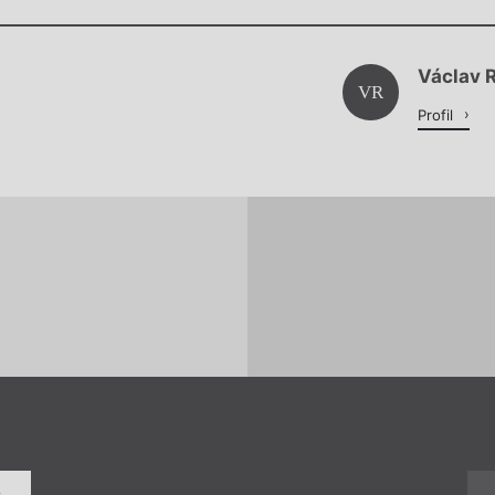
Chviličku.
Načítá se.
Václav R
Načítá se.
VR
Profil