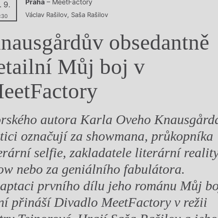
Praha
– MeetFactory
. 9.
y
Václav Rašilov
,
Saša Rašilov
:30
nausgårdův obsedantně
etailní Můj boj v
eetFactory
rského autora Karla Oveho Knausgård
itici označují za showmana, průkopníka
erární selfie, zakladatele literární realit
ow nebo za geniálního fabulátora.
aptaci prvního dílu jeho románu Můj bo
ní přináší Divadlo MeetFactory v režii