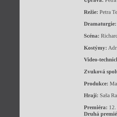
Úprava:
Petra
Režie:
Petra T
Dramaturgie:
Scéna:
Richar
Kostýmy:
Adr
Video-technic
Zvuková spol
Produkce:
Mag
Hrají:
Saša Ra
Premiéra:
12.
Druhá premi