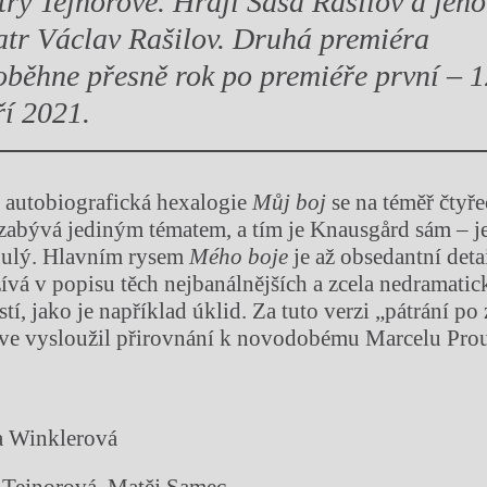
try Tejnorové. Hrají Saša Rašilov a jeho
atr Václav Rašilov. Druhá premiéra
oběhne přesně rok po premiéře první – 1
ří 2021.
autobiografická hexalogie
Můj boj
se na téměř čtyře
 zabývá jediným tématem, a tím je Knausgård sám – je
nulý. Hlavním rysem
Mého boje
je až obsedantní detai
vá v popisu těch nejbanálnějších a zcela nedramatic
tí, jako je například úklid. Za tuto verzi „pátrání po
Ove vysloužil přirovnání k novodobému Marcelu Prou
a Winklerová