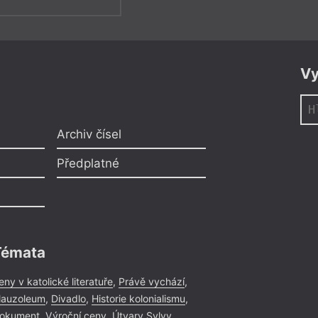
Vy
Archiv čísel
Předplatné
Témata
eny v katolické literatuře
,
Právě vychází
,
auzoleum
,
Divadlo
,
Historie kolonialismu
,
okument
,
Výroční ceny
,
Útvary Sylvy