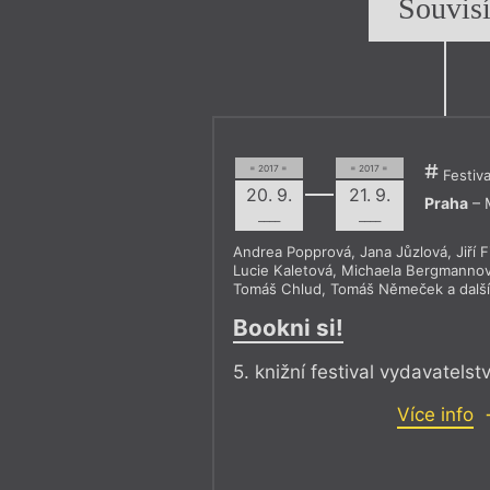
Souvis
= 2017 =
= 2017 =
Festiva
20. 9.
21. 9.
Praha
– 
––––
––––
Andrea Popprová
,
Jana Jůzlová
,
Jiří F
Lucie Kaletová
,
Michaela Bergmanno
Tomáš Chlud
,
Tomáš Němeček
a dalš
Bookni si!
5. knižní festival vydavatelst
Více info