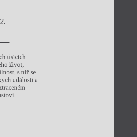
2.
ch tisících
ho život,
lnost, s níž se
kých událostí a
 ztraceném
stovi.