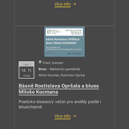
Více info
Čtení, Koncert
= 2017 =
Brno
– Mahenův památník
14. 11.
Miloš Kocman
,
Rostislav Opršal
17:00
Básně Rostislava Opršala a blues
Miloše Kocmana
Poeticko-bluesový večer pro anděly padlé i
letuschopné.
Více info