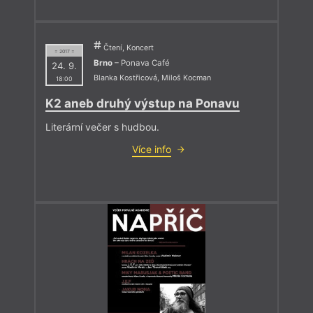
Čtení, Koncert
= 2017 =
Brno
– Ponava Café
24. 9.
Blanka Kostřicová
,
Miloš Kocman
18:00
K2 aneb druhý výstup na Ponavu
Literární večer s hudbou.
Více info