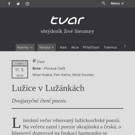
Menu
obtýdeník živé literatury
Rubriky
Témata
Ravt
Akce
Příležitosti
Tvárnice
Archiv
Beletrie
Ženy v katolické literatuře
Čtení
Drobná publicistika
Právě vychází
= 2018 =
Brno
– Ponava Café
Esejistika
Mauzoleum
11. 3.
Milan Hrabal
,
Petr Kalina
,
Miloš Kocman
Recenze a reflexe
Divadlo
18:00
Reportáže
Historie kolonialismu
Lužice v Lužánkách
Rozhovory
Dokument
Výroční ceny
Dvojjazyčné čtení poezie.
L
iterární večer věnovaný lužickosrbské poezii.
Na večeru zazní i poezie ukrajinská a česká, o
bluesový doprovod na foukací harmoniku se