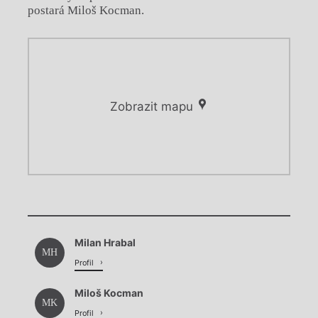
postará Miloš Kocman.
Zobrazit mapu
Chviličku.
Chviličku.
Načítá se.
Milan Hrabal
Načítá se.
MH
Profil
Miloš Kocman
MK
Profil