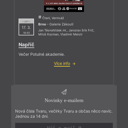
Čtení, Vernisáž
= 2017 =
Brno
– Galerie Zákoutí
17. 3.
Jan Těsnohlídek ml.
,
Jaroslav Erik Frič
,
18:45
Miloš Kocman
,
Vladimír Meistr
Napříč
Večer Potulné akademie.
Více info
Novinky e-mailem
Nová čísla Tvaru, večírky Tvaru a občas něco navíc.
Jednou za 14 dní.