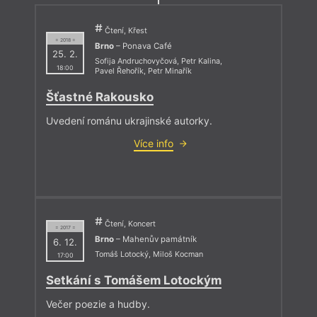
Čtení, Křest
= 2018 =
Brno
– Ponava Café
25. 2.
Sofija Andruchovyčová
,
Petr Kalina
,
18:00
Pavel Řehořík
,
Petr Minařík
Šťastné Rakousko
Uvedení románu ukrajinské autorky.
Více info
Čtení, Koncert
= 2017 =
Brno
– Mahenův památník
6. 12.
Tomáš Lotocký
,
Miloš Kocman
17:00
Setkání s Tomášem Lotockým
Večer poezie a hudby.