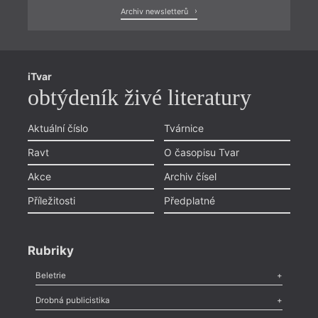
Archiv newsletterů
iTvar
obtýdeník živé literatury
Aktuální číslo
Tvárnice
Ravt
O časopisu Tvar
Akce
Archiv čísel
Příležitosti
Předplatné
Rubriky
Beletrie
Poezie
,
Próza
,
Dokumenty
,
Drama
,
Celá rubrika
Drobná publicistika