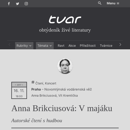
Menu
obtýdeník živé literatury
Rubriky
Témata
Ravt
Akce
Příležitosti
Tvárnice
Archiv
Beletrie
Ženy v katolické literatuře
Drobná publicistika
Právě vychází
Esejistika
Mauzoleum
Recenze a reflexe
Divadlo
Reportáže
Historie kolonialismu
Čtení, Koncert
Rozhovory
Dokument
= 2017 =
Praha
– Novomlýnská vodárenská věž
16. 11.
Výroční ceny
Anna Brikciusová
,
Vít Kremlička
18:00
Anna Brikciusová: V majáku
Autorské čtení s hudbou