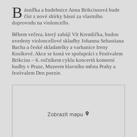
B
ásnířka a hudebnice Anna Brikciusová bude
číst z nové sbírky básní za vlastního
doprovodu na violoncello.
Během večera, který zahájí Vít Kremlička, budou
uvedeny violoncellové skladby Johanna Sebastiana
Bacha a české skladatelky a varhanice Ireny
Kosíkové. Akce se koná ve spolupráci s Festivalem
Brikcius – 6. ročníkem cyklu koncertů komorní
hudby v Praze, Muzeem hlavního města Prahy a
festivalem Den poezie.
Zobrazit mapu