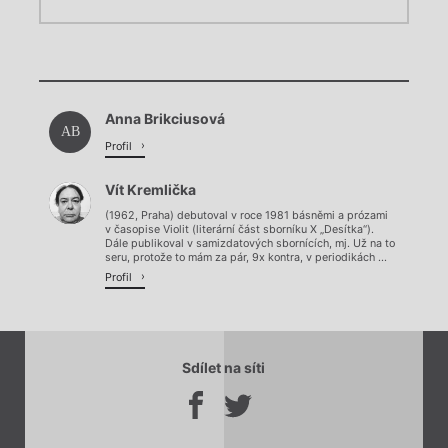
Chviličku.
Chviličku.
Načítá se.
Anna Brikciusová
Načítá se.
AB
Profil
Vít Kremlička
(1962, Praha) debutoval v roce 1981 básněmi a prózami
v časopise Violit (literární část sborníku X „Desítka“).
Dále publikoval v samizdatových sbornících, mj. Už na to
seru, protože to mám za pár, 9x kontra, v periodikách ...
Profil
Sdílet na síti