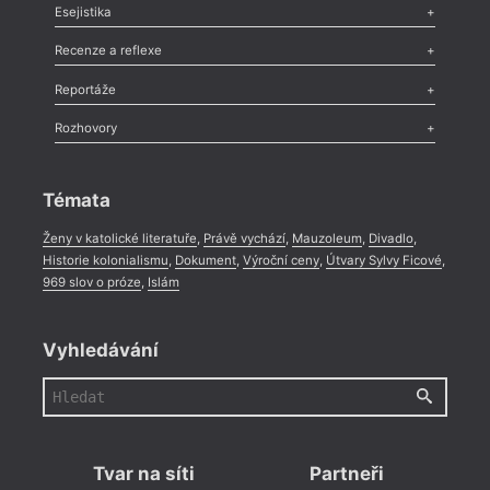
Odlesk
,
Zasláno
,
Nezařazené
,
Novinky v Tvaru
,
Slovo
,
Výročí
,
Esejistika
Nekrolog
,
Glosa
,
Sloupek
,
Pozvánka
,
Literární soutěž
,
Komentář
,
Celá rubrika
Esej
,
Pádlo
,
Úvaha
,
Texty
,
Studie
,
Celá rubrika
Recenze a reflexe
Recenze
,
Dvakrát
,
Horké párky
,
969 slov o próze
,
Reportáže
Méně slov o próze
,
Celá rubrika
Literární zítřky
,
Reportáž
,
Literární život
,
Divadlo
,
Kritický ohlas
,
Rozhovory
Celá rubrika
Rozhovor
,
Anketa
,
Celá rubrika
Témata
Ženy v katolické literatuře
,
Právě vychází
,
Mauzoleum
,
Divadlo
,
Historie kolonialismu
,
Dokument
,
Výroční ceny
,
Útvary Sylvy Ficové
,
969 slov o próze
,
Islám
Vyhledávání
Tvar na síti
Partneři