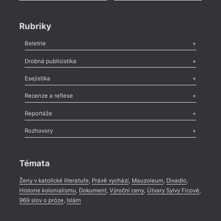
Rubriky
Beletrie
Poezie
,
Próza
,
Dokumenty
,
Drama
,
Celá rubrika
Drobná publicistika
Odlesk
,
Zasláno
,
Nezařazené
,
Novinky v Tvaru
,
Slovo
,
Výročí
,
Esejistika
Nekrolog
,
Glosa
,
Sloupek
,
Pozvánka
,
Literární soutěž
,
Komentář
,
Celá rubrika
Esej
,
Pádlo
,
Úvaha
,
Texty
,
Studie
,
Celá rubrika
Recenze a reflexe
Recenze
,
Dvakrát
,
Horké párky
,
969 slov o próze
,
Reportáže
Méně slov o próze
,
Celá rubrika
Literární zítřky
,
Reportáž
,
Literární život
,
Divadlo
,
Kritický ohlas
,
Rozhovory
Celá rubrika
Rozhovor
,
Anketa
,
Celá rubrika
Témata
Ženy v katolické literatuře
,
Právě vychází
,
Mauzoleum
,
Divadlo
,
Historie kolonialismu
,
Dokument
,
Výroční ceny
,
Útvary Sylvy Ficové
,
969 slov o próze
,
Islám