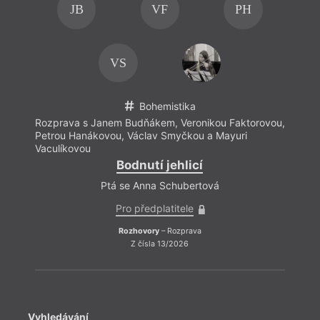
JB
VF
PH
VS
Bohemistika
Rozprava s Janem Budňákem, Veronikou Faktorovou,
Rozpr
Petrou Hanákovou, Václav Smyčkou a Mayuri
Petro
Vaculíkovou
Vacul
Bodnutí jehlicí
Ptá se Anna Schubertová
Pro předplatitele
Rozhovory
– Rozprava
Z čísla 13/2026
Vyhledávání