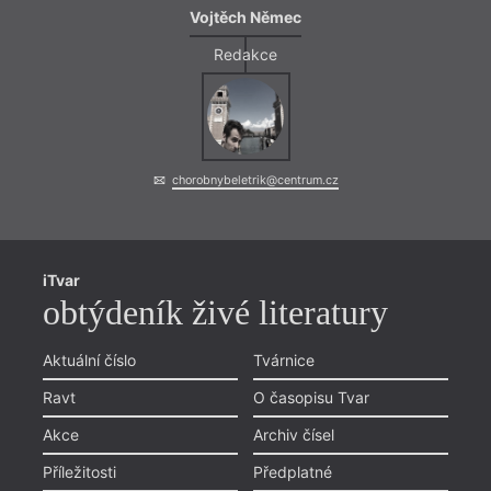
Vojtěch Němec
Redakce
chorobnybeletrik@centrum.cz
iTvar
obtýdeník živé literatury
Aktuální číslo
Tvárnice
Ravt
O časopisu Tvar
Akce
Archiv čísel
Příležitosti
Předplatné