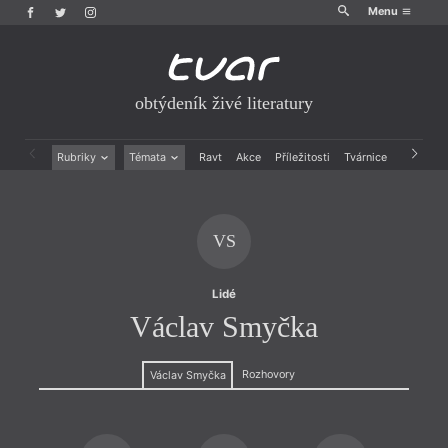
Menu
obtýdeník živé literatury
Rubriky
Témata
Ravt
Akce
Příležitosti
Tvárnice
Archiv
Beletrie
Ženy v katolické literatuře
Drobná publicistika
Právě vychází
Esejistika
Mauzoleum
VS
Recenze a reflexe
Divadlo
Reportáže
Historie kolonialismu
Rozhovory
Dokument
Lidé
Výroční ceny
Václav Smyčka
Rozhovory
Václav Smyčka