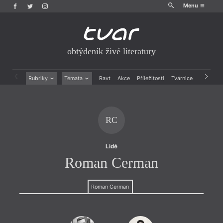
Menu
obtýdeník živé literatury
Rubriky
Témata
Ravt
Akce
Příležitosti
Tvárnice
Archiv
Beletrie
Ženy v katolické literatuře
Drobná publicistika
Právě vychází
Esejistika
Mauzoleum
RC
Recenze a reflexe
Divadlo
Reportáže
Historie kolonialismu
Rozhovory
Dokument
Lidé
Výroční ceny
Roman Cerman
Roman Cerman