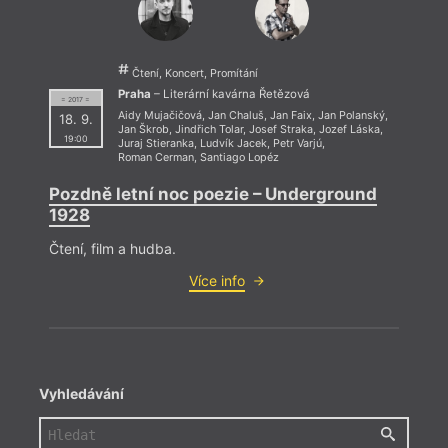
Čtení, Koncert, Promítání
Praha
– Literární kavárna Řetězová
= 2017 =
Aidy Mujačičová
,
Jan Chaluš
,
Jan Faix
,
Jan Polanský
,
18. 9.
Jan Škrob
,
Jindřich Tolar
,
Josef Straka
,
Jozef Láska
,
19:00
Juraj Stieranka
,
Ludvík Jacek
,
Petr Varjú
,
Roman Cerman
,
Santiago Lopéz
Pozdně letní noc poezie – Underground
1928
Čtení, film a hudba.
Více info
Vyhledávání