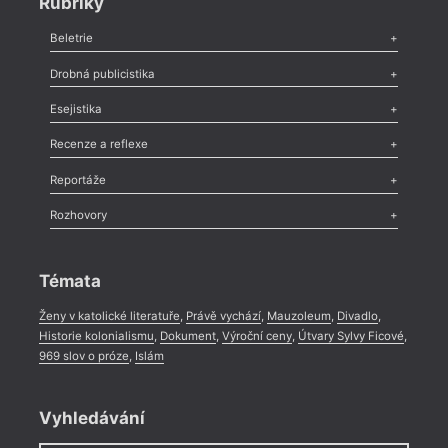
Rubriky
Beletrie
Poezie
,
Próza
,
Dokumenty
,
Drama
,
Celá rubrika
Drobná publicistika
Odlesk
,
Zasláno
,
Nezařazené
,
Novinky v Tvaru
,
Slovo
,
Výročí
,
Esejistika
Nekrolog
,
Glosa
,
Sloupek
,
Pozvánka
,
Literární soutěž
,
Komentář
,
Celá rubrika
Esej
,
Pádlo
,
Úvaha
,
Texty
,
Studie
,
Celá rubrika
Recenze a reflexe
Recenze
,
Dvakrát
,
Horké párky
,
969 slov o próze
,
Reportáže
Méně slov o próze
,
Celá rubrika
Literární zítřky
,
Reportáž
,
Literární život
,
Divadlo
,
Kritický ohlas
,
Rozhovory
Celá rubrika
Rozhovor
,
Anketa
,
Celá rubrika
Témata
Ženy v katolické literatuře
,
Právě vychází
,
Mauzoleum
,
Divadlo
,
Historie kolonialismu
,
Dokument
,
Výroční ceny
,
Útvary Sylvy Ficové
,
969 slov o próze
,
Islám
Vyhledávání