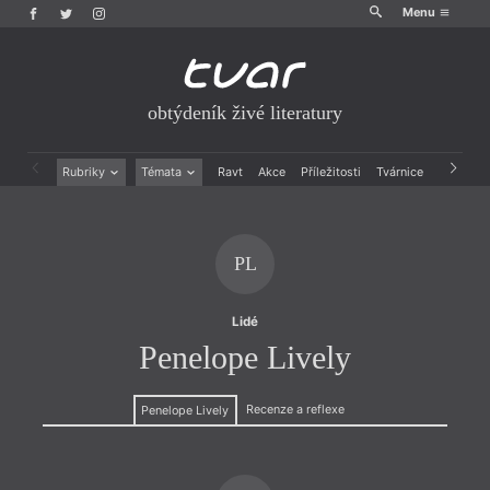
Menu
obtýdeník živé literatury
Rubriky
Témata
Ravt
Akce
Příležitosti
Tvárnice
Archiv
Beletrie
Ženy v katolické literatuře
Drobná publicistika
Právě vychází
Esejistika
Mauzoleum
PL
Recenze a reflexe
Divadlo
Reportáže
Historie kolonialismu
Rozhovory
Dokument
Lidé
Výroční ceny
Penelope Lively
Recenze a reflexe
Penelope Lively