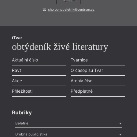
chorobnybeletrik@centrum.cz
iTvar
obtýdeník živé literatury
Aktuální číslo
Tvárnice
Ravt
O časopisu Tvar
Akce
Archiv čísel
Příležitosti
Předplatné
Rubriky
Beletrie
Poezie
,
Próza
,
Dokumenty
,
Drama
,
Celá rubrika
Drobná publicistika