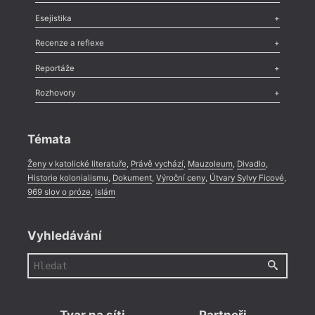
Odlesk
,
Zasláno
,
Nezařazené
,
Novinky v Tvaru
,
Slovo
,
Výročí
,
Esejistika
Nekrolog
,
Glosa
,
Sloupek
,
Pozvánka
,
Literární soutěž
,
Komentář
,
Celá rubrika
Esej
,
Pádlo
,
Úvaha
,
Texty
,
Studie
,
Celá rubrika
Recenze a reflexe
Recenze
,
Dvakrát
,
Horké párky
,
969 slov o próze
,
Reportáže
Méně slov o próze
,
Celá rubrika
Literární zítřky
,
Reportáž
,
Literární život
,
Divadlo
,
Kritický ohlas
,
Rozhovory
Celá rubrika
Rozhovor
,
Anketa
,
Celá rubrika
Témata
Ženy v katolické literatuře
,
Právě vychází
,
Mauzoleum
,
Divadlo
,
Historie kolonialismu
,
Dokument
,
Výroční ceny
,
Útvary Sylvy Ficové
,
969 slov o próze
,
Islám
Vyhledávání