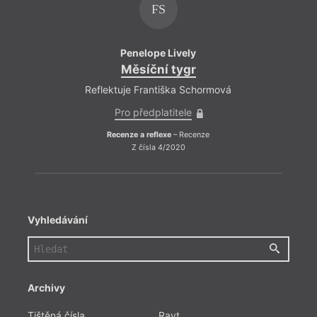
FS
Penelope Lively
Měsíční tygr
Reflektuje Františka Schormová
Refle
Pro předplatitele
Recenze a reflexe
– Recenze
R
Z čísla 4/2020
Vyhledávání
Archivy
Tištěná čísla
Ravt