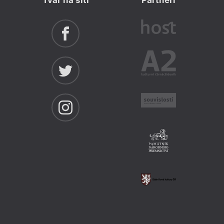
Tvar na síti
Partneři