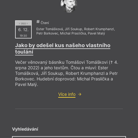
Čtení
= 2022 =
6. 12.
Ester Tomášková
,
Jiří Soukup
,
Robert Krumphanzl
,
Petr Borkovec
,
Michal Praslička
,
Pavel Malý
19:30
Jako by odešel kus našeho vlastního
toulání
Večer věnovaný básníku Tomášovi Tomáškovi († 4.
srpna 2022) a jeho textům. Čtou a mluví: Ester
Tomášková, Jiří Soukup, Robert Krumphanzl a Petr
Borkovec. Hudební doprovod: Michal Praslička a
Pavel Malý.
Více info
Vyhledávání