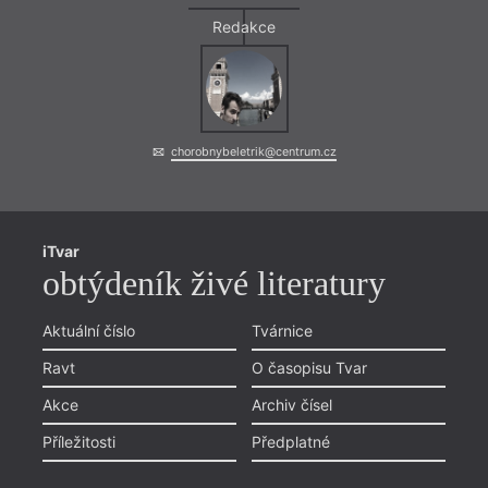
Redakce
chorobnybeletrik@centrum.cz
iTvar
obtýdeník živé literatury
Aktuální číslo
Tvárnice
Ravt
O časopisu Tvar
Akce
Archiv čísel
Příležitosti
Předplatné