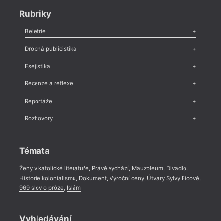
Rubriky
Beletrie
Poezie
,
Próza
,
Dokumenty
,
Drama
,
Celá rubrika
Drobná publicistika
Odlesk
,
Zasláno
,
Nezařazené
,
Novinky v Tvaru
,
Slovo
,
Výročí
,
Esejistika
Nekrolog
,
Glosa
,
Sloupek
,
Pozvánka
,
Literární soutěž
,
Komentář
,
Celá rubrika
Esej
,
Pádlo
,
Úvaha
,
Texty
,
Studie
,
Celá rubrika
Recenze a reflexe
Recenze
,
Dvakrát
,
Horké párky
,
969 slov o próze
,
Reportáže
Méně slov o próze
,
Celá rubrika
Literární zítřky
,
Reportáž
,
Literární život
,
Divadlo
,
Kritický ohlas
,
Rozhovory
Celá rubrika
Rozhovor
,
Anketa
,
Celá rubrika
Témata
Ženy v katolické literatuře
,
Právě vychází
,
Mauzoleum
,
Divadlo
,
Historie kolonialismu
,
Dokument
,
Výroční ceny
,
Útvary Sylvy Ficové
,
969 slov o próze
,
Islám
Vyhledávání