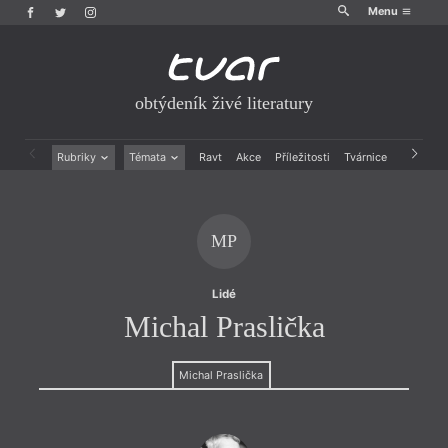
Menu
obtýdeník živé literatury
Rubriky
Témata
Ravt
Akce
Příležitosti
Tvárnice
Archiv
Beletrie
Ženy v katolické literatuře
Drobná publicistika
Právě vychází
Esejistika
Mauzoleum
MP
Recenze a reflexe
Divadlo
Reportáže
Historie kolonialismu
Rozhovory
Dokument
Lidé
Výroční ceny
Michal Praslička
Michal Praslička