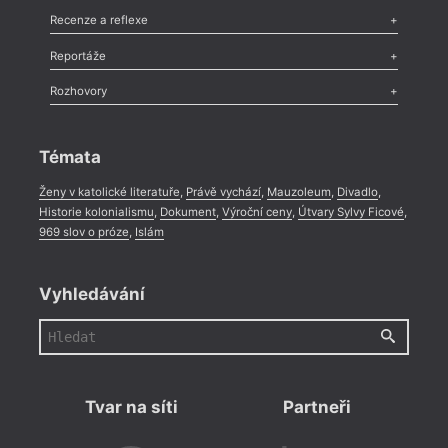
Komentář
,
Celá rubrika
Esej
,
Pádlo
,
Úvaha
,
Texty
,
Studie
,
Celá rubrika
Recenze a reflexe
Recenze
,
Dvakrát
,
Horké párky
,
969 slov o próze
,
Reportáže
Méně slov o próze
,
Celá rubrika
Literární zítřky
,
Reportáž
,
Literární život
,
Divadlo
,
Kritický ohlas
,
Rozhovory
Celá rubrika
Rozhovor
,
Anketa
,
Celá rubrika
Témata
Ženy v katolické literatuře
,
Právě vychází
,
Mauzoleum
,
Divadlo
,
Historie kolonialismu
,
Dokument
,
Výroční ceny
,
Útvary Sylvy Ficové
,
969 slov o próze
,
Islám
Vyhledávání
Tvar na síti
Partneři