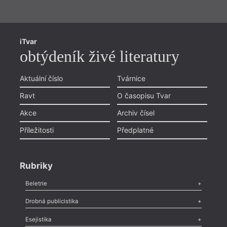
iTvar
obtýdeník živé literatury
Aktuální číslo
Tvárnice
Ravt
O časopisu Tvar
Akce
Archiv čísel
Příležitosti
Předplatné
Rubriky
Beletrie
Poezie
,
Próza
,
Dokumenty
,
Drama
,
Celá rubrika
Drobná publicistika
Odlesk
,
Zasláno
,
Nezařazené
,
Novinky v Tvaru
,
Slovo
,
Výročí
,
Esejistika
Nekrolog
,
Glosa
,
Sloupek
,
Pozvánka
,
Literární soutěž
,