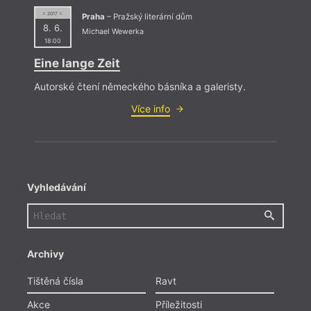
galerista, filmový producent, nakladatel a spisovatel.
= 2017 =
Ve své nové knize
Praha
– Pražský literární dům
Eine lange Zeit
(2016, Palm
8. 6.
ArtPress) se v aforismech, básních a povídkách
Michael Wewerka
věnuje univerzálním tématům jako láska, přátelství,
18:00
dětství, stáří, umění v různých obměnách a s
Eine lange Zeit
rozdílnou perspektivou.
Autorské čtení německého básníka a galeristy.
Více info
Vyhledávání
Archivy
Tištěná čísla
Ravt
Akce
Příležitosti