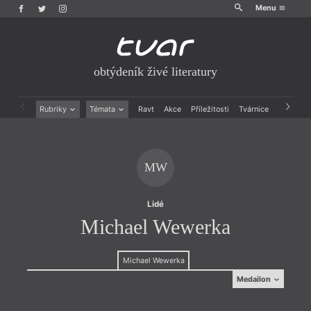
Menu
obtýdeník živé literatury
Rubriky
Témata
Ravt
Akce
Příležitosti
Tvárnice
Archiv
Beletrie
Ženy v katolické literatuře
Drobná publicistika
Právě vychází
Esejistika
Mauzoleum
MW
Recenze a reflexe
Divadlo
Reportáže
Historie kolonialismu
Rozhovory
Dokument
Lidé
Výroční ceny
Michael Wewerka
Michael Wewerka
Medailon
Medailon
Michael J. Wewerka
(1936, Berlín), německý