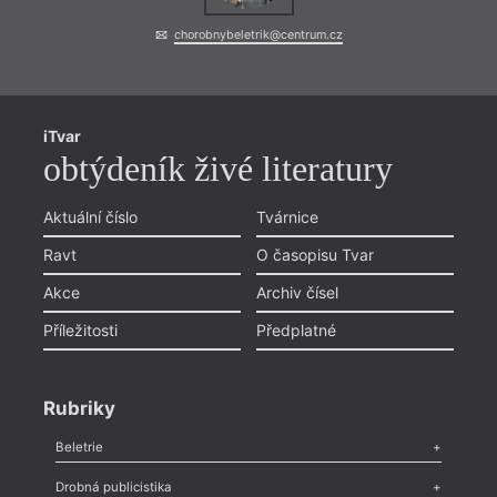
chorobnybeletrik@centrum.cz
iTvar
obtýdeník živé literatury
Aktuální číslo
Tvárnice
Ravt
O časopisu Tvar
Akce
Archiv čísel
Příležitosti
Předplatné
Rubriky
Beletrie
Poezie
,
Próza
,
Dokumenty
,
Drama
,
Celá rubrika
Drobná publicistika