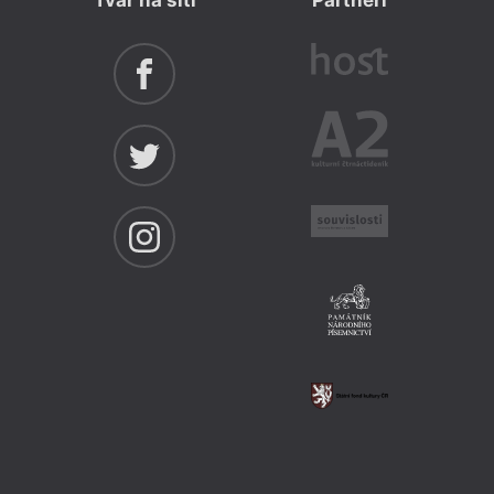
Tvar na síti
Partneři