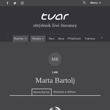
Menu
obtýdeník živé literatury
Rubriky
Témata
Ravt
Akce
Příležitosti
Tvárnice
Archiv
Beletrie
Ženy v katolické literatuře
Drobná publicistika
Právě vychází
Esejistika
Mauzoleum
MB
Recenze a reflexe
Divadlo
Reportáže
Historie kolonialismu
Rozhovory
Dokument
Lidé
Výroční ceny
Marta Bartolj
Recenze a reflexe
Marta Bartolj