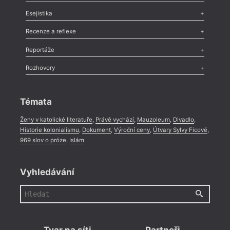
Odlesk
,
Zasláno
,
Nezařazené
,
Novinky v Tvaru
,
Slovo
,
Výročí
,
Esejistika
Nekrolog
,
Glosa
,
Sloupek
,
Pozvánka
,
Literární soutěž
,
Komentář
,
Celá rubrika
Esej
,
Pádlo
,
Úvaha
,
Texty
,
Studie
,
Celá rubrika
Recenze a reflexe
Recenze
,
Dvakrát
,
Horké párky
,
969 slov o próze
,
Reportáže
Méně slov o próze
,
Celá rubrika
Literární zítřky
,
Reportáž
,
Literární život
,
Divadlo
,
Kritický ohlas
,
Rozhovory
Celá rubrika
Rozhovor
,
Anketa
,
Celá rubrika
Témata
Ženy v katolické literatuře
,
Právě vychází
,
Mauzoleum
,
Divadlo
,
Historie kolonialismu
,
Dokument
,
Výroční ceny
,
Útvary Sylvy Ficové
,
969 slov o próze
,
Islám
Vyhledávání