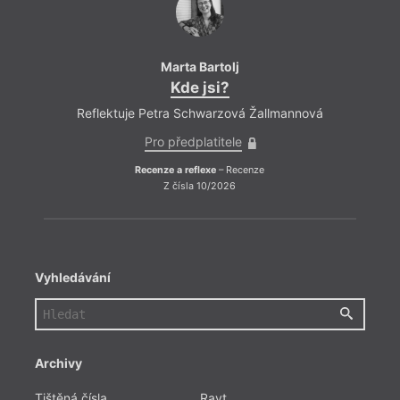
Marta Bartolj
Kde jsi?
Reflektuje Petra Schwarzová Žallmannová
Refle
Pro předplatitele
Recenze a reflexe
– Recenze
Z čísla 10/2026
Vyhledávání
Archivy
Tištěná čísla
Ravt