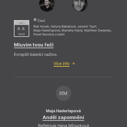
M
Čtení
= 2017 =
Bob Hýsek
,
Halyna Babaková
,
Jaromír Typlt
,
An
8. 6.
Maja Haderlapová
,
Markéta Hejná
,
Matthew Sweeney
,
19:00
Pavel Novotný
a další
Refle
Mluvím tvou řečí
P
Evropští básníci naživo.
Rece
Více info
HM
Maja Haderlapová
Anděl zapomnění
Reflektuje Hana Mžourková