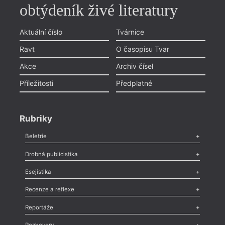
obtýdeník živé literatury
Aktuální číslo
Tvárnice
Ravt
O časopisu Tvar
Akce
Archiv čísel
Příležitosti
Předplatné
Rubriky
Beletrie
Poezie
,
Próza
,
Dokumenty
,
Drama
,
Celá rubrika
Drobná publicistika
Odlesk
,
Zasláno
,
Nezařazené
,
Novinky v Tvaru
,
Slovo
,
Výročí
,
Esejistika
Nekrolog
,
Glosa
,
Sloupek
,
Pozvánka
,
Literární soutěž
,
Komentář
,
Celá rubrika
Esej
,
Pádlo
,
Úvaha
,
Texty
,
Studie
,
Celá rubrika
Recenze a reflexe
Recenze
,
Dvakrát
,
Horké párky
,
969 slov o próze
,
Reportáže
Méně slov o próze
,
Celá rubrika
Literární zítřky
,
Reportáž
,
Literární život
,
Divadlo
,
Kritický ohlas
,