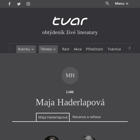
Menu
obtýdeník živé literatury
Rubriky
Témata
Ravt
Akce
Příležitosti
Tvárnice
Archiv
Beletrie
Ženy v katolické literatuře
Drobná publicistika
Právě vychází
Esejistika
Mauzoleum
MH
Recenze a reflexe
Divadlo
Reportáže
Historie kolonialismu
Rozhovory
Dokument
Lidé
Výroční ceny
Maja Haderlapová
Recenze a reflexe
Maja Haderlapová