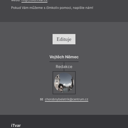
webu:
http://old.itvar.cz
.
Pokud Vám můžeme s čímkoliv pomoci, napište nám!
Edituje
Vojtěch Němec
Redakce
chorobnybeletrik@centrum.cz
iTvar