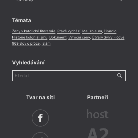
Rozhovory
Celá rubrika
Rozhovor
,
Anketa
,
Celá rubrika
Témata
Ženy v katolické literatuře
,
Právě vychází
,
Mauzoleum
,
Divadlo
,
Historie kolonialismu
,
Dokument
,
Výroční ceny
,
Útvary Sylvy Ficové
,
969 slov o próze
,
Islám
Vyhledávání
Tvar na síti
Partneři