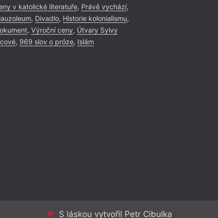
eny v katolické literatuře
,
Právě vychází
,
auzoleum
,
Divadlo
,
Historie kolonialismu
,
okument
,
Výroční ceny
,
Útvary Sylvy
icové
,
969 slov o próze
,
Islám
S láskou vytvořil Petr Cibulka