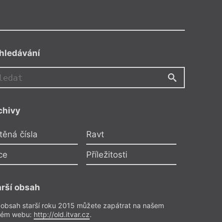
hledávání
chivy
těná čísla
Ravt
ce
Příležitosti
arší obsah
 obsah starší roku 2015 můžete zapátrat na našem
rém webu:
http://old.itvar.cz
.