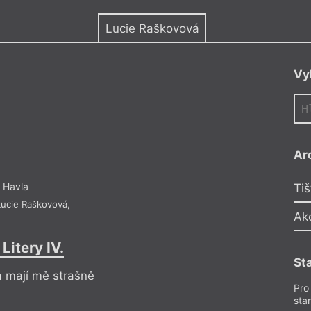
y
Lucie Raškovová
Vy
Ar
 Havla
Tiš
Lucie Raškovová
,
Ak
Litery IV.
St
a mají mě strašně
Pro
sta