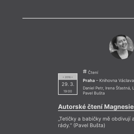
Výroční cen
Čtení
= 2016 =
Praha
– Knihovna Václava
29. 3.
Daniel Petr
,
Irena Šťastná
,
19:00
Pavel Bušta
Autorské čtení Magnesie 
„Tetičky a babičky mě obdivují 
rády.“ (Pavel Bušta)