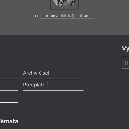
chorobnybeletrik@centrum.cz
Vy
Archiv čísel
Předplatné
Témata