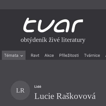
obtýdeník živé literatury
Témata
Ravt
Akce
Příležitosti
Tvárnice
ické literatuře
icistika
zí
Lidé
eflexe
LR
Lucie Raškovová
onialismu