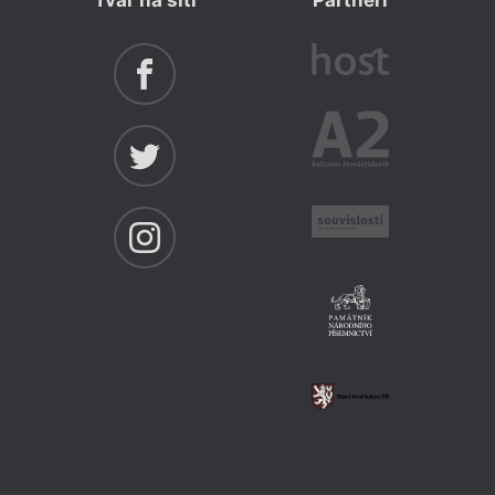
Tvar na síti
Partneři