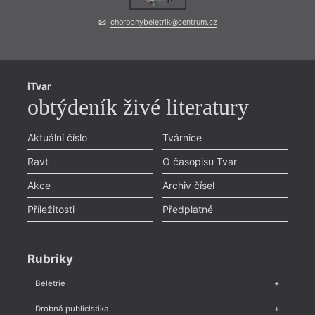
chorobnybeletrik@centrum.cz
iTvar
obtýdeník živé literatury
Aktuální číslo
Tvárnice
Ravt
O časopisu Tvar
Akce
Archiv čísel
Příležitosti
Předplatné
Rubriky
Beletrie
Poezie
,
Próza
,
Dokumenty
,
Drama
,
Celá rubrika
Drobná publicistika