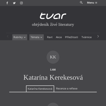
Menu
obtýdeník živé literatury
Rubriky
Témata
Ravt
Akce
Příležitosti
Tvárnice
Archiv
Beletrie
Ženy v katolické literatuře
Drobná publicistika
Právě vychází
Esejistika
Mauzoleum
KK
Recenze a reflexe
Divadlo
Reportáže
Historie kolonialismu
Rozhovory
Dokument
Lidé
Výroční ceny
Katarína Kerekesová
Recenze a reflexe
Katarína Kerekesová