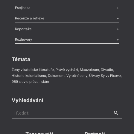
Odlesk
,
Zasláno
,
Nezařazené
,
Novinky v Tvaru
,
Slovo
,
Výročí
,
Esejistika
Nekrolog
,
Glosa
,
Sloupek
,
Pozvánka
,
Literární soutěž
,
Komentář
,
Celá rubrika
Esej
,
Pádlo
,
Úvaha
,
Texty
,
Studie
,
Celá rubrika
Recenze a reflexe
Recenze
,
Dvakrát
,
Horké párky
,
969 slov o próze
,
Reportáže
Méně slov o próze
,
Celá rubrika
Literární zítřky
,
Reportáž
,
Literární život
,
Divadlo
,
Kritický ohlas
,
Rozhovory
Celá rubrika
Rozhovor
,
Anketa
,
Celá rubrika
Témata
Ženy v katolické literatuře
,
Právě vychází
,
Mauzoleum
,
Divadlo
,
Historie kolonialismu
,
Dokument
,
Výroční ceny
,
Útvary Sylvy Ficové
,
969 slov o próze
,
Islám
Vyhledávání