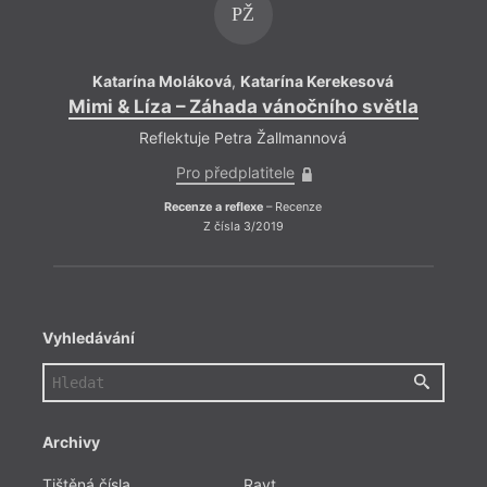
PŽ
Katarína Moláková
,
Katarína Kerekesová
Ka
Mimi & Líza – Záhada vánočního světla
Mimi
Reflektuje Petra Žallmannová
Pro předplatitele
Recenze a reflexe
– Recenze
Z čísla 3/2019
Vyhledávání
Archivy
Tištěná čísla
Ravt