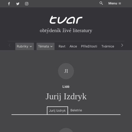
Menu
obtýdeník živé literatury
Rubriky
Témata
Ravt
Akce
Příležitosti
Tvárnice
Archiv
Beletrie
Ženy v katolické literatuře
Drobná publicistika
Právě vychází
Esejistika
Mauzoleum
JI
Recenze a reflexe
Divadlo
Reportáže
Historie kolonialismu
Rozhovory
Dokument
Lidé
Výroční ceny
Jurij Izdryk
Beletrie
Jurij Izdryk