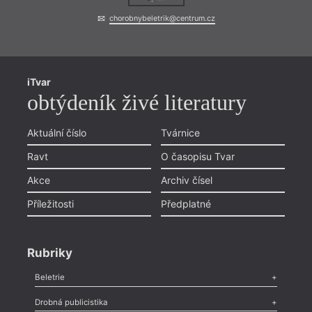
chorobnybeletrik@centrum.cz
iTvar
obtýdeník živé literatury
Aktuální číslo
Tvárnice
Ravt
O časopisu Tvar
Akce
Archiv čísel
Příležitosti
Předplatné
Rubriky
Beletrie
Poezie
,
Próza
,
Dokumenty
,
Drama
,
Celá rubrika
Drobná publicistika