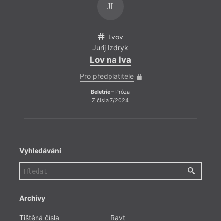
JI
Lvov
Jurij Izdryk
Ju
Lov na lva
Lo
Pro předplatitele
Pro př
Beletrie
– Próza
Bel
Z čísla 7/2024
Z 
Vyhledávání
Archivy
Tištěná čísla
Ravt