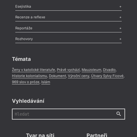
Odlesk
,
Zasláno
,
Nezařazené
,
Novinky v Tvaru
,
Slovo
,
Výročí
,
Esejistika
Nekrolog
,
Glosa
,
Sloupek
,
Pozvánka
,
Literární soutěž
,
Komentář
,
Celá rubrika
Esej
,
Pádlo
,
Úvaha
,
Texty
,
Studie
,
Celá rubrika
Recenze a reflexe
Recenze
,
Dvakrát
,
Horké párky
,
969 slov o próze
,
Reportáže
Méně slov o próze
,
Celá rubrika
Literární zítřky
,
Reportáž
,
Literární život
,
Divadlo
,
Kritický ohlas
,
Rozhovory
Celá rubrika
Rozhovor
,
Anketa
,
Celá rubrika
Témata
Ženy v katolické literatuře
,
Právě vychází
,
Mauzoleum
,
Divadlo
,
Historie kolonialismu
,
Dokument
,
Výroční ceny
,
Útvary Sylvy Ficové
,
969 slov o próze
,
Islám
Vyhledávání
Tvar na síti
Partneři