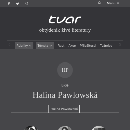
Menu
obtýdeník živé literatury
Rubriky
Témata
Ravt
Akce
Příležitosti
Tvárnice
Archiv
Beletrie
Ženy v katolické literatuře
Drobná publicistika
Právě vychází
Esejistika
Mauzoleum
HP
Recenze a reflexe
Divadlo
Reportáže
Historie kolonialismu
Rozhovory
Dokument
Lidé
Výroční ceny
Halina Pawlowská
Halina Pawlowská