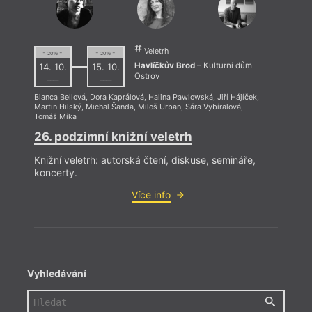
Veletrh
= 2016 =
= 2016 =
Havlíčkův Brod
– Kulturní dům
14. 10.
15. 10.
Ostrov
––––
––––
Bianca Bellová
,
Dora Kaprálová
,
Halina Pawlowská
,
Jiří Hájíček
,
Martin Hilský
,
Michal Šanda
,
Miloš Urban
,
Sára Vybíralová
,
Tomáš Míka
26. podzimní knižní veletrh
Knižní veletrh: autorská čtení, diskuse, semináře,
koncerty.
Více info
Vyhledávání