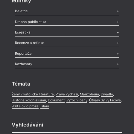
Rubriky
Beletrie
Poezie
,
Próza
,
Dokumenty
,
Drama
,
Celá rubrika
Drobná publicistika
Odlesk
,
Zasláno
,
Nezařazené
,
Novinky v Tvaru
,
Slovo
,
Výročí
,
Esejistika
Nekrolog
,
Glosa
,
Sloupek
,
Pozvánka
,
Literární soutěž
,
Komentář
,
Celá rubrika
Esej
,
Pádlo
,
Úvaha
,
Texty
,
Studie
,
Celá rubrika
Recenze a reflexe
Recenze
,
Dvakrát
,
Horké párky
,
969 slov o próze
,
Reportáže
Méně slov o próze
,
Celá rubrika
Literární zítřky
,
Reportáž
,
Literární život
,
Divadlo
,
Kritický ohlas
,
Rozhovory
Celá rubrika
Rozhovor
,
Anketa
,
Celá rubrika
Témata
Ženy v katolické literatuře
,
Právě vychází
,
Mauzoleum
,
Divadlo
,
Historie kolonialismu
,
Dokument
,
Výroční ceny
,
Útvary Sylvy Ficové
,
969 slov o próze
,
Islám
Vyhledávání