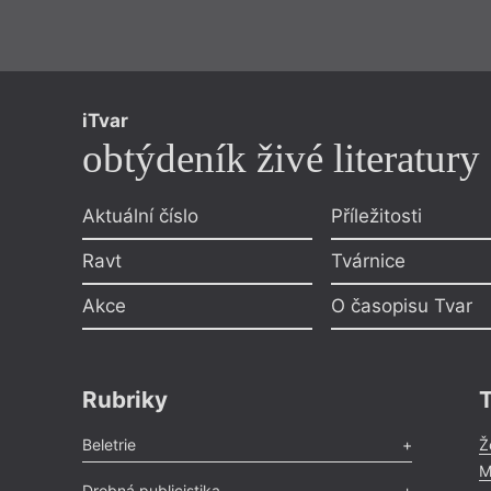
iTvar
obtýdeník živé literatury
Aktuální číslo
Příležitosti
Ravt
Tvárnice
Akce
O časopisu Tvar
Rubriky
Beletrie
Ž
M
Poezie
,
Próza
,
Dokumenty
,
Drama
,
Celá rubrika
Drobná publicistika