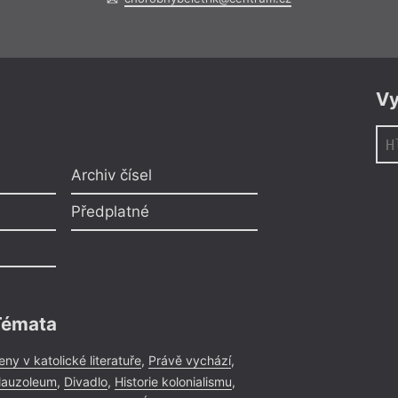
Vy
Archiv čísel
Předplatné
Témata
eny v katolické literatuře
,
Právě vychází
,
auzoleum
,
Divadlo
,
Historie kolonialismu
,