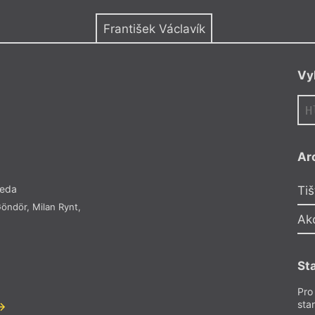
y
František Václavík
Vy
Ar
seda
Tiš
Göndör
,
Milan Rynt
,
Ak
St
Pro
sta