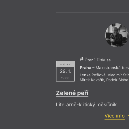
Čtení, Diskuse
= 2018 =
Praha
– Malostranská be
29. 1.
Lenka Pešlová
,
Vladimír Sti
19:00
Mirek Kovářík
,
Radek Bláha
Zelené peří
Literárně-kritický měsíčník.
Více info