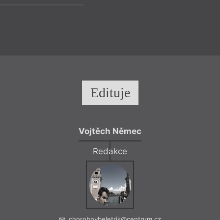
Edituje
Vojtěch Němec
Redakce
chorobnybeletrik@centrum.cz