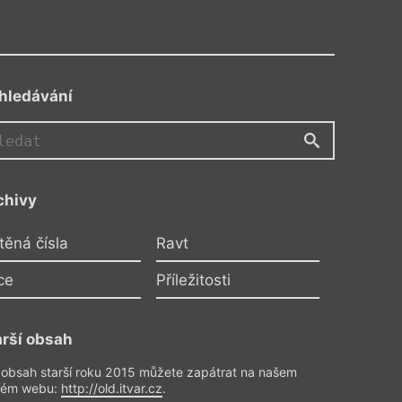
hledávání
chivy
těná čísla
Ravt
ce
Příležitosti
arší obsah
 obsah starší roku 2015 můžete zapátrat na našem
rém webu:
http://old.itvar.cz
.