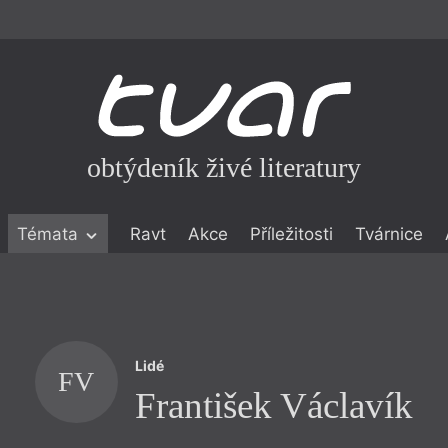
obtýdeník živé literatury
Témata
Ravt
Akce
Příležitosti
Tvárnice
ické literatuře
icistika
zí
Lidé
eflexe
FV
František Václavík
onialismu