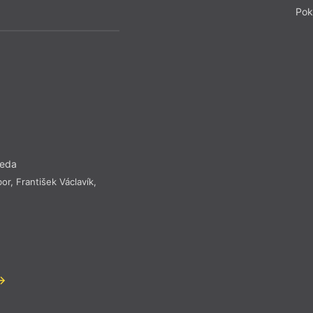
Pok
seda
bor
,
František Václavík
,