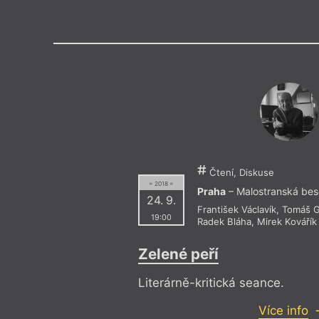
Výroční cen
Čtení, Diskuse
= 2018 =
Praha
– Malostranská be
24. 9.
František Václavík
,
Tomáš 
19:00
Radek Bláha
,
Mirek Kovářík
Zelené peří
Literárně-kritická seance.
Více info