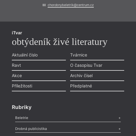
chorobnybeletrik@centrum.cz
iTvar
obtýdeník živé literatury
Aktuální číslo
Tvárnice
Ravt
O časopisu Tvar
Akce
Archiv čísel
Příležitosti
Předplatné
Rubriky
Beletrie
Poezie
,
Próza
,
Dokumenty
,
Drama
,
Celá rubrika
Drobná publicistika