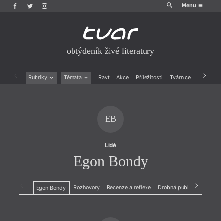
Menu
obtýdeník živé literatury
Rubriky
Témata
Ravt
Akce
Příležitosti
Tvárnice
Archiv
Beletrie
Ženy v katolické literatuře
Drobná publicistika
Právě vychází
Esejistika
Mauzoleum
EB
Recenze a reflexe
Divadlo
Reportáže
Historie kolonialismu
Rozhovory
Dokument
Lidé
Výroční ceny
Egon Bondy
Rozhovory
Recenze a reflexe
Drobná publicistika
Egon Bondy