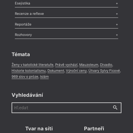
Odlesk
,
Zasláno
,
Nezařazené
,
Novinky v Tvaru
,
Slovo
,
Výročí
,
Esejistika
Nekrolog
,
Glosa
,
Sloupek
,
Pozvánka
,
Literární soutěž
,
Komentář
,
Celá rubrika
Esej
,
Pádlo
,
Úvaha
,
Texty
,
Studie
,
Celá rubrika
Recenze a reflexe
Recenze
,
Dvakrát
,
Horké párky
,
969 slov o próze
,
Reportáže
Méně slov o próze
,
Celá rubrika
Literární zítřky
,
Reportáž
,
Literární život
,
Divadlo
,
Kritický ohlas
,
Rozhovory
Celá rubrika
Rozhovor
,
Anketa
,
Celá rubrika
Témata
Ženy v katolické literatuře
,
Právě vychází
,
Mauzoleum
,
Divadlo
,
Historie kolonialismu
,
Dokument
,
Výroční ceny
,
Útvary Sylvy Ficové
,
969 slov o próze
,
Islám
Vyhledávání
Tvar na síti
Partneři