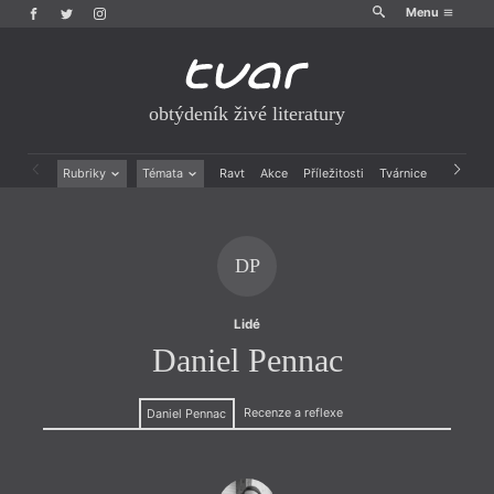
Menu
obtýdeník živé literatury
Rubriky
Témata
Ravt
Akce
Příležitosti
Tvárnice
Archiv
Beletrie
Ženy v katolické literatuře
Drobná publicistika
Právě vychází
Esejistika
Mauzoleum
DP
Recenze a reflexe
Divadlo
Reportáže
Historie kolonialismu
Rozhovory
Dokument
Lidé
Výroční ceny
Daniel Pennac
Recenze a reflexe
Daniel Pennac