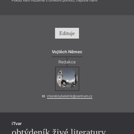
Pokud Vám můžeme s čímkoliv pomoci, napište nám!
Edituje
Vojtěch Němec
Redakce
chorobnybeletrik@centrum.cz
iTvar
obtýdeník živé literatury