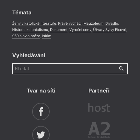
Rozhovor
,
Anketa
,
Celá rubrika
Témata
Ženy v katolické literatuře
,
Právě vychází
,
Mauzoleum
,
Divadlo
,
Historie kolonialismu
,
Dokument
,
Výroční ceny
,
Útvary Sylvy Ficové
,
969 slov o próze
,
Islám
Vyhledávání
Tvar na síti
Partneři