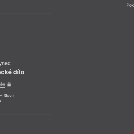
Pok
ynec
cké dílo
ele
– Slovo
7