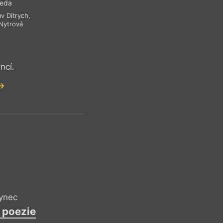
seda
av Ditrych
,
Nytrová
ncí.
ynec
 poezie