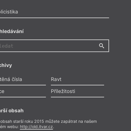
icistika
hledávání
chivy
těná čísla
Ravt
ce
Příležitosti
arší obsah
 obsah starší roku 2015 můžete zapátrat na našem
rém webu:
http://old.itvar.cz
.