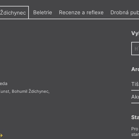
y
Beletrie
Recenze a reflexe
Drobná publ
 Ždichynec
Vy
Ar
seda
Tiš
Kunst
,
Bohumil Ždichynec
,
Ak
St
Pro
sta