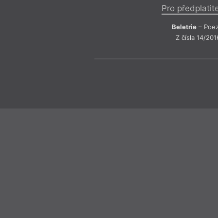
Pro předplatit
Beletrie
– Poez
Z čísla 14/201