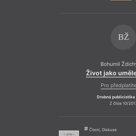
BŽ
Bohumil Ždich
Život jako uměle
Pro předplatit
Drobná publicistika
Z čísla 10/201
Čtení, Diskuse
= 2016 =