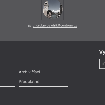
chorobnybeletrik@centrum.cz
Vy
Archiv čísel
Předplatné