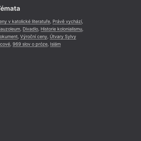
Témata
eny v katolické literatuře
,
Právě vychází
,
auzoleum
,
Divadlo
,
Historie kolonialismu
,
okument
,
Výroční ceny
,
Útvary Sylvy
icové
,
969 slov o próze
,
Islám