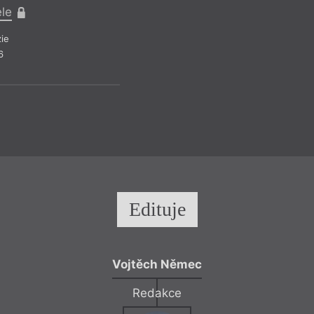
ele
ie
6
Edituje
Vojtěch Němec
Redakce