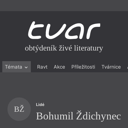
obtýdeník živé literatury
Témata
Ravt
Akce
Příležitosti
Tvárnice
ické literatuře
icistika
zí
Lidé
eflexe
BŽ
Bohumil Ždichynec
onialismu