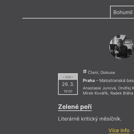
Výroční cen
Bohumil
Čtení, Diskuse
= 2018 =
Praha
– Malostranská be
26. 3.
Anastasie Junová
,
Ondřej 
19:00
Mirek Kovářík
,
Radek Bláha
Zelené peří
Literárně kritický měsíčník.
Více info