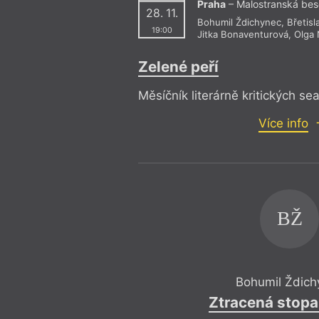
Praha
– Malostranská be
28. 11.
Bohumil Ždichynec
,
Břetisl
19:00
Jitka Bonaventurová
,
Olga 
Zelené peří
Měsíčník literárně kritických sea
Více info
BŽ
Bohumil Ždich
Ztracená stopa