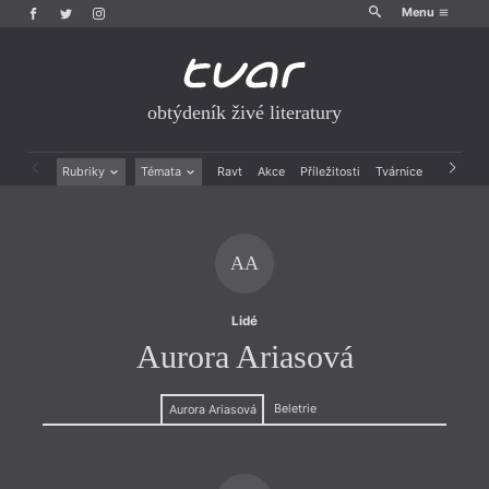
Menu
obtýdeník živé literatury
Rubriky
Témata
Ravt
Akce
Příležitosti
Tvárnice
Archiv
Beletrie
Ženy v katolické literatuře
Drobná publicistika
Právě vychází
Esejistika
Mauzoleum
AA
Recenze a reflexe
Divadlo
Reportáže
Historie kolonialismu
Rozhovory
Dokument
Lidé
Výroční ceny
Aurora Ariasová
Beletrie
Aurora Ariasová