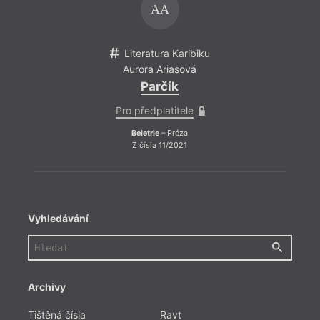
AA
Literatura Karibiku
Li
Aurora Ariasová
Au
Parčík
Pro předplatitele
Pro 
Beletrie
– Próza
B
Z čísla 11/2021
Z
Vyhledávání
Archivy
Tištěná čísla
Ravt