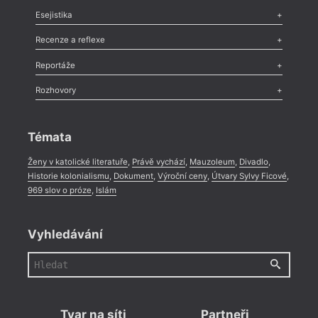
Odlesk
,
Zasláno
,
Nezařazené
,
Novinky v Tvaru
,
Slovo
,
Výročí
,
Esejistika
Nekrolog
,
Glosa
,
Sloupek
,
Pozvánka
,
Literární soutěž
,
Komentář
,
Celá rubrika
Esej
,
Pádlo
,
Úvaha
,
Texty
,
Studie
,
Celá rubrika
Recenze a reflexe
Recenze
,
Dvakrát
,
Horké párky
,
969 slov o próze
,
Reportáže
Méně slov o próze
,
Celá rubrika
Literární zítřky
,
Reportáž
,
Literární život
,
Divadlo
,
Kritický ohlas
,
Rozhovory
Celá rubrika
Rozhovor
,
Anketa
,
Celá rubrika
Témata
Ženy v katolické literatuře
,
Právě vychází
,
Mauzoleum
,
Divadlo
,
Historie kolonialismu
,
Dokument
,
Výroční ceny
,
Útvary Sylvy Ficové
,
969 slov o próze
,
Islám
Vyhledávání
Tvar na síti
Partneři