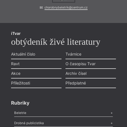
chorobnybeletrik@centrum.cz
iTvar
obtýdeník živé literatury
Aktuální číslo
Tvárnice
Ravt
O časopisu Tvar
Akce
Archiv čísel
Příležitosti
Předplatné
Rubriky
Beletrie
Poezie
,
Próza
,
Dokumenty
,
Drama
,
Celá rubrika
Drobná publicistika