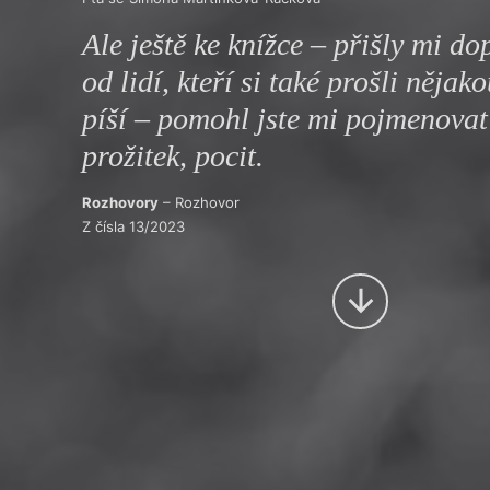
Výroční cen
Ale ještě ke knížce – přišly mi do
od lidí, kteří si také prošli nějak
píší – pomohl jste mi pojmenovat
prožitek, pocit.
Rozhovory
– Rozhovor
Z čísla 13/2023