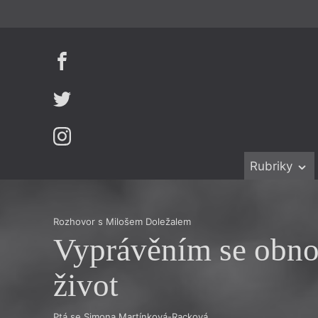
Rubriky
Beletrie
Ženy v katol
Drobná publ
Právě vychá
Rozhovor s Milošem Doležalem
Vyprávěním se obno
Esejistika
Mauzoleum
Recenze a r
Divadlo
život
Reportáže
Historie kol
Rozhovory
Dokument
Ptá se Simona Martínková-Racková