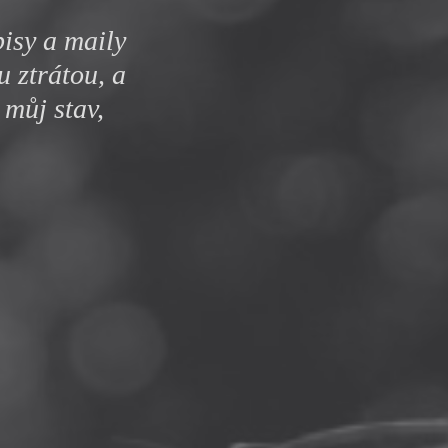
y
pisy a maily
ou ztrátou, a
 můj stav,