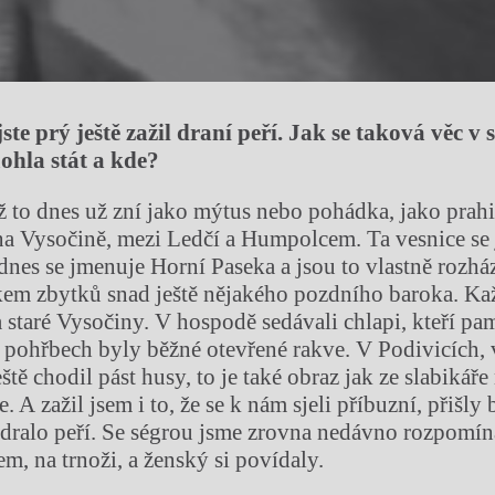
jste prý ještě zažil draní peří. Jak se taková věc 
ohla stát a kde?
yž to dnes už zní jako mýtus nebo pohádka, jako prahi
na Vysočině, mezi Ledčí a Humpolcem. Ta vesnice se
dnes se jmenuje Horní Paseka a jsou to vlastně rozhá
kem zbytků snad ještě nějakého pozdního baroka. K
za staré Vysočiny. V hospodě sedávali chlapi, kteří pa
i pohřbech byly běžné otevřené rakve. V Podivicích, 
eště chodil pást husy, to je také obraz jak ze slabikář
. A zažil jsem i to, že se k nám sjeli příbuzní, přišly
 dralo peří. Se ségrou jsme zrovna nedávno rozpomína
em, na trnoži, a ženský si povídaly.