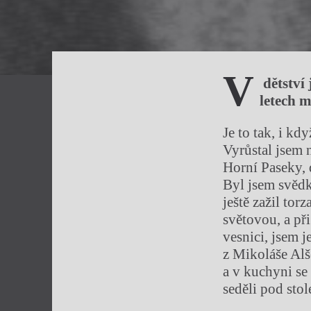
V
dětství 
letech m
Je to tak, i kd
Vyrůstal jsem 
Horní Paseky, 
Byl jsem svěd
ještě zažil tor
světovou, a př
vesnici, jsem j
z Mikoláše Alše
a v kuchyni se
seděli pod stol