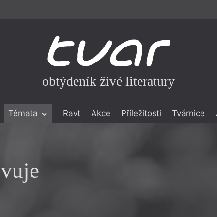
obtýdeník živé literatury
Témata
Ravt
Akce
Příležitosti
Tvárnice
ické literatuře
icistika
zí
vuje
eflexe
onialismu