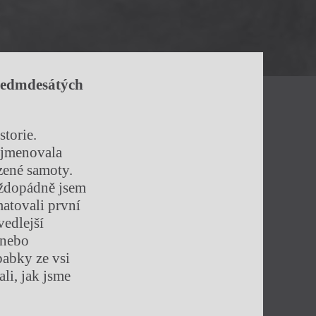
v sedmdesátých
storie.
 jmenovala
zené samoty.
aždopádně jsem
matovali první
vedlejší
e nebo
 babky ze vsi
li, jak jsme