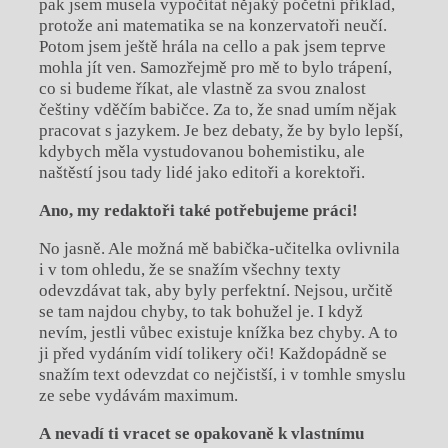
pak jsem musela vypočítat nějaký početní příklad,
protože ani matematika se na konzervatoři neučí.
Potom jsem ještě hrála na cello a pak jsem teprve
mohla jít ven. Samozřejmě pro mě to bylo trápení,
co si budeme říkat, ale vlastně za svou znalost
češtiny vděčím babičce. Za to, že snad umím nějak
pracovat s jazykem. Je bez debaty, že by bylo lepší,
kdybych měla vystudovanou bohemistiku, ale
naštěstí jsou tady lidé jako editoři a korektoři.
Ano, my redaktoři také potřebujeme práci!
No jasně. Ale možná mě babička-učitelka ovlivnila
i v tom ohledu, že se snažím všechny texty
odevzdávat tak, aby byly perfektní. Nejsou, určitě
se tam najdou chyby, to tak bohužel je. I když
nevím, jestli vůbec existuje knížka bez chyby. A to
ji před vydáním vidí tolikery oči! Každopádně se
snažím text odevzdat co nejčistší, i v tomhle smyslu
ze sebe vydávám maximum.
A nevadí ti vracet se opakovaně k vlastnímu