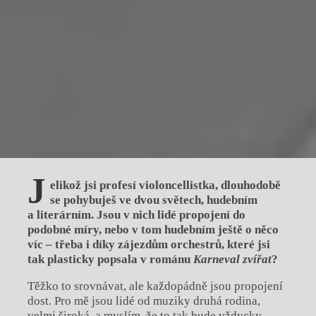
J
elikož jsi profesí violoncellistka, dlouhodobě
se pohybuješ ve dvou světech, hudebním
a literárním. Jsou v nich lidé propojení do
podobné míry, nebo v tom hudebním ještě o něco
víc – třeba i díky zájezdům orchestrů, které jsi
tak plasticky popsala v románu
Karneval zvířat
?
Těžko to srovnávat, ale každopádně jsou propojení
dost. Pro mě jsou lidé od muziky druhá rodina,
velmi široká, a myslím, že to tak bude vždycky.