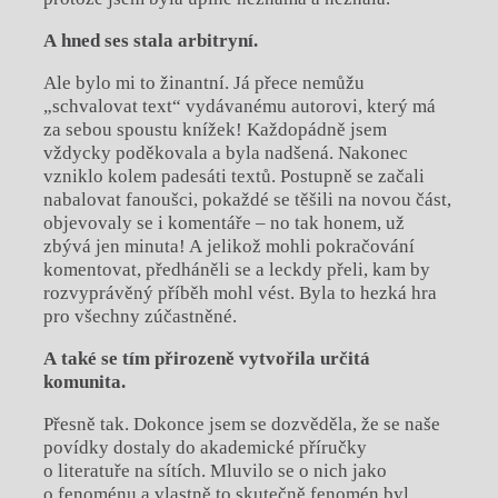
A hned ses stala arbitryní.
Ale bylo mi to žinantní. Já přece nemůžu
„schvalovat text“ vydávanému autorovi, který má
za sebou spoustu knížek! Každopádně jsem
vždycky poděkovala a byla nadšená. Nakonec
vzniklo kolem padesáti textů. Postupně se začali
nabalovat fanoušci, pokaždé se těšili na novou část,
objevovaly se i komentáře – no tak honem, už
zbývá jen minuta! A jelikož mohli pokračování
komentovat, předháněli se a leckdy přeli, kam by
rozvyprávěný příběh mohl vést. Byla to hezká hra
pro všechny zúčastněné.
A také se tím přirozeně vytvořila určitá
komunita.
Přesně tak. Dokonce jsem se dozvěděla, že se naše
povídky dostaly do akademické příručky
o literatuře na sítích. Mluvilo se o nich jako
o fenoménu a vlastně to skutečně fenomén byl.