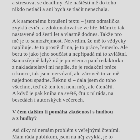
a stresovat se deadliny. Ale naštěstí mě do toho
nikdo netlačí a ani bych se tlačit nenechala.
A k samotnému broušení textu – jsem odmalička
zvyklá cvičit a zdokonalovat se ve hře. Mám to tak
nastavené od šesti let a vlastně dodnes. Takže pro
mě je to samozřejmost. Netvrdím, že mě to vždycky
naplňuje. Je to prostě dřina, je to práce, řemeslo. Ale
beru to jako jeho součást a nepřipadá mi to zvláštní.
Samozřejmě když už je po všem a paní redaktorka
z nakladatelství mi napíše, že je redakční práce
u konce, tak jsem nervózní, ale zároveň to ze mě
najednou spadne. Řeknu si – dala jsem do toho
všechno, teď už ten text není můj, ale čtenářů.
A když je pak kniha na světě, čtu z ní ráda, na
besedách i autorských večerech.
V čem dalším ti pomáhá zkušenost s hudbou
a z hudby?
Asi díky ní nemám problém s veřejnými čteními.
Mám ráda publikum, jsem na něj zvyklá, je to