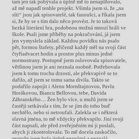
tam jen tak pobývala a úplně mě to nenaplňovalo,
až mě napadl tenhle projekt. Všimla jsem si, že „na
síti“ jsou jak spisovatelé, tak fanoušci, a říkala jsem
si, že by se s tím dalo něco provést. Je to taková
hezká literární hra, podobnou možná mnozí hráli ve
škole. Psali jsme příběhy na pokračování, já jsem
jen vymyslela základ. Každou povídku nás psalo
pět, formou štafety, přičemž každý měl na svoji část
čtyřiadvacet hodin a prostor plus minus jedné
normostrany. Postupně jsem oslovovala spisovatele,
většinou jsem je ani neznala osobně. Potřebovala
jsem k tomu trochu drzosti, ale překvapivě se to
dařilo, až jsem se tomu sama divila. Takto se
podařilo zapojit i Alenu Mornštajnovou, Pavlu
Horákovou, Biancu Bellovou, tebe, Davida
Zábranského… Žen bylo více, u mužů jsem se
častěji setkávala s tím, že se jim do toho buď
nechtělo, nebo si netroufali. Zalekla se i některá
slavná jména, to mě vždycky překvapilo. Jiní svoji
část napsali, ale před zveřejněním mi ji poslali,
abych ji zkontrolovala. To mě docela zaskočilo,
protože jsem byla úplně neznámá a neznalá.