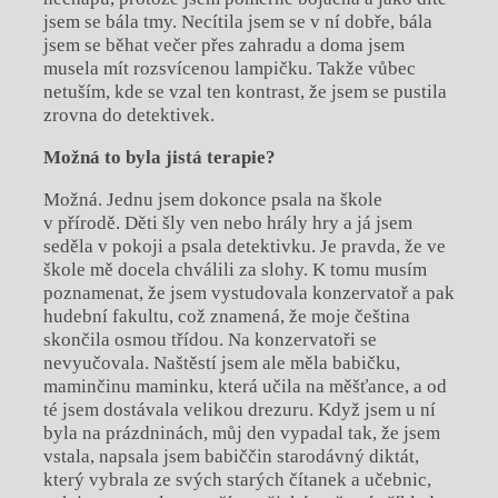
jsem se bála tmy. Necítila jsem se v ní dobře, bála
jsem se běhat večer přes zahradu a doma jsem
musela mít rozsvícenou lampičku. Takže vůbec
netuším, kde se vzal ten kontrast, že jsem se pustila
zrovna do detektivek.
Možná to byla jistá terapie?
Možná. Jednu jsem dokonce psala na škole
v přírodě. Děti šly ven nebo hrály hry a já jsem
seděla v pokoji a psala detektivku. Je pravda, že ve
škole mě docela chválili za slohy. K tomu musím
poznamenat, že jsem vystudovala konzervatoř a pak
hudební fakultu, což znamená, že moje čeština
skončila osmou třídou. Na konzervatoři se
nevyučovala. Naštěstí jsem ale měla babičku,
maminčinu maminku, která učila na měšťance, a od
té jsem dostávala velikou drezuru. Když jsem u ní
byla na prázdninách, můj den vypadal tak, že jsem
vstala, napsala jsem babiččin starodávný diktát,
který vybrala ze svých starých čítanek a učebnic,