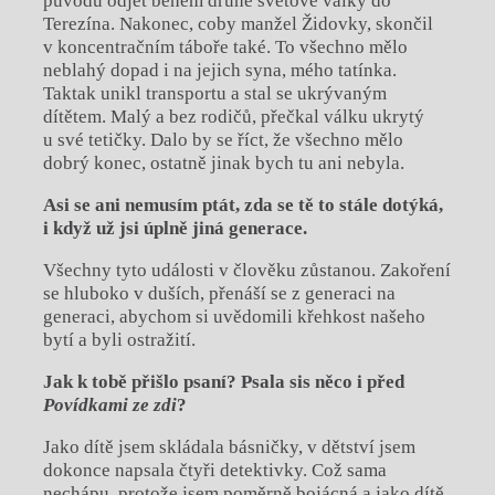
původu odjet během druhé světové války do
Terezína. Nakonec, coby manžel Židovky, skončil
v koncentračním táboře také. To všechno mělo
neblahý dopad i na jejich syna, mého tatínka.
Taktak unikl transportu a stal se ukrývaným
dítětem. Malý a bez rodičů, přečkal válku ukrytý
u své tetičky. Dalo by se říct, že všechno mělo
dobrý konec, ostatně jinak bych tu ani nebyla.
Asi se ani nemusím ptát, zda se tě to stále dotýká,
i když už jsi úplně jiná generace.
Všechny tyto události v člověku zůstanou. Zakoření
se hluboko v duších, přenáší se z generaci na
generaci, abychom si uvědomili křehkost našeho
bytí a byli ostražití.
Jak k tobě přišlo psaní? Psala sis něco i před
Povídkami ze zdi
?
Jako dítě jsem skládala básničky, v dětství jsem
dokonce napsala čtyři detektivky. Což sama
nechápu, protože jsem poměrně bojácná a jako dítě