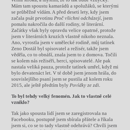
Mám tam spoustu kamarádů a spolužáků, se kterými
se průběžně vídám. A před deseti lety, kdy jsem
začala psát prvotinu
Proč všichni odcházejí
, jsem
pomalu nakročila do další rodiny, té literární.
Začátky však byly opravdu velice opatrné, protože
jsem v literárních kruzích vlastně nikoho neznala.
Ano, vyrostla jsem v umělecké rodině, můj tatínek
Zeno Dostál byl spisovatel a režisér, takže jsem
věděla, co to obnáší, znala jsem to z domova. Točili
se kolem nás režiséři, herci, spisovatelé. Ale pak
nastala veliká pauza, protože tatínek umřel, když mi
bylo devatenáct let. V té době jsem jenom hrála, do
souvislejšího psaní jsem se pustila až kolem roku
2015, ale ještě předtím byly
Povídky ze zdi
.
To byl tehdy velký fenomén. Jak to vlastně celé
vzniklo?
Tak jako spousta lidí jsem se zaregistrovala na
Facebooku, postupně jsem sbírala přátele a říkala
jsem si, co se to tady vlastně odehrává? Chvíli jsem