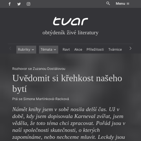
Menu
obtýdeník živé literatury
Rubriky
Témata
Ravt
Akce
Příležitosti
Tvárnice
Archiv
Beletrie
Ženy v katolické literatuře
Drobná publicistika
Právě vychází
Rozhovor se Zuzanou Dostálovou
Esejistika
Mauzoleum
Uvědomit si křehkost našeho
Recenze a reflexe
Divadlo
Reportáže
Historie kolonialismu
bytí
Rozhovory
Dokument
Výroční ceny
Ptá se Simona Martínková-Racková
Námět knihy jsem v sobě nosila delší čas. Už v
době, kdy jsem dopisovala Karneval zvířat, jsem
věděla, že toto téma chci zpracovat. Pořád jsou v
naší společnosti skutečnosti, o kterých
zapomínáme, nebo nechceme mluvit. Leckdy jsou