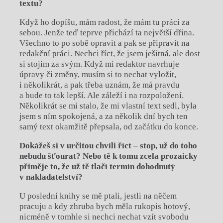
textu?
Když ho dopíšu, mám radost, že mám tu práci za
sebou. Jenže teď teprve přichází ta největší dřina.
Všechno to po sobě opravit a pak se připravit na
redakční práci. Nechci říct, že jsem ješitná, ale dost
si stojím za svým. Když mi redaktor navrhuje
úpravy či změny, musím si to nechat vyložit,
i několikrát, a pak třeba uznám, že má pravdu
a bude to tak lepší. Ale záleží i na rozpoložení.
Několikrát se mi stalo, že mi vlastní text sedl, byla
jsem s ním spokojená, a za několik dní bych ten
samý text okamžitě přepsala, od začátku do konce.
Dokážeš si v určitou chvíli říct – stop, už do toho
nebudu šťourat? Nebo tě k tomu zcela prozaicky
přiměje to, že už tě tlačí termín dohodnutý
v nakladatelství?
U poslední knihy se mě ptali, jestli na něčem
pracuju a kdy zhruba bych měla rukopis hotový,
nicméně v tomhle si nechci nechat vzít svobodu