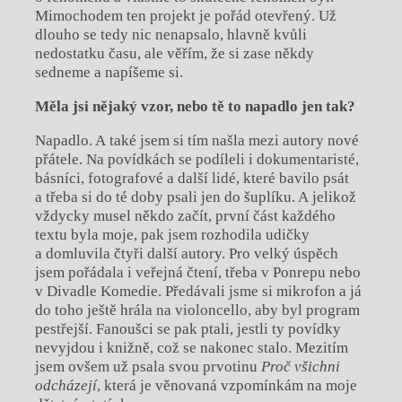
Mimochodem ten projekt je pořád otevřený. Už
dlouho se tedy nic nenapsalo, hlavně kvůli
nedostatku času, ale věřím, že si zase někdy
sedneme a napíšeme si.
Měla jsi nějaký vzor, nebo tě to napadlo jen tak?
Napadlo. A také jsem si tím našla mezi autory nové
přátele. Na povídkách se podíleli i dokumentaristé,
básníci, fotografové a další lidé, které bavilo psát
a třeba si do té doby psali jen do šuplíku. A jelikož
vždycky musel někdo začít, první část každého
textu byla moje, pak jsem rozhodila udičky
a domluvila čtyři další autory. Pro velký úspěch
jsem pořádala i veřejná čtení, třeba v Ponrepu nebo
v Divadle Komedie. Předávali jsme si mikrofon a já
do toho ještě hrála na violoncello, aby byl program
pestřejší. Fanoušci se pak ptali, jestli ty povídky
nevyjdou i knižně, což se nakonec stalo. Mezitím
jsem ovšem už psala svou prvotinu
Proč všichni
odcházejí
, která je věnovaná vzpomínkám na moje