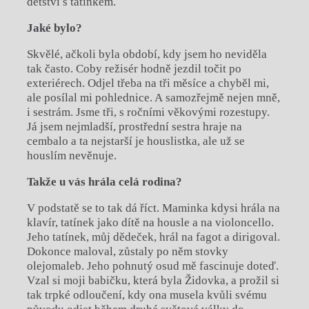
dětství s tatínkem.
Jaké bylo?
Skvělé, ačkoli byla období, kdy jsem ho neviděla
tak často. Coby režisér hodně jezdil točit po
exteriérech. Odjel třeba na tři měsíce a chyběl mi,
ale posílal mi pohlednice. A samozřejmě nejen mně,
i sestrám. Jsme tři, s ročními věkovými rozestupy.
Já jsem nejmladší, prostřední sestra hraje na
cembalo a ta nejstarší je houslistka, ale už se
houslím nevěnuje.
Takže u vás hrála celá rodina?
V podstatě se to tak dá říct. Maminka kdysi hrála na
klavír, tatínek jako dítě na housle a na violoncello.
Jeho tatínek, můj dědeček, hrál na fagot a dirigoval.
Dokonce maloval, zůstaly po něm stovky
olejomaleb. Jeho pohnutý osud mě fascinuje doteď.
Vzal si moji babičku, která byla Židovka, a prožil si
tak trpké odloučení, kdy ona musela kvůli svému