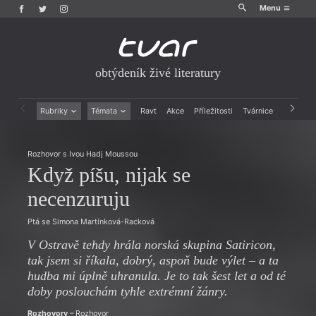
Menu
obtýdeník živé literatury
Rubriky
Témata
Ravt
Akce
Příležitosti
Tvárnice
Archiv
Beletrie
Ženy v katolické literatuře
Drobná publicistika
Právě vychází
Rozhovor s Ivou Hadj Moussou
Esejistika
Mauzoleum
Když píšu, nijak se
Recenze a reflexe
Divadlo
Reportáže
Historie kolonialismu
necenzuruju
Rozhovory
Dokument
Výroční ceny
Ptá se Simona Martínková-Racková
V Ostravě tehdy hrála norská skupina Satiricon,
tak jsem si říkala, dobrý, aspoň bude výlet – a ta
hudba mi úplně uhranula. Je to tak šest let a od té
doby poslouchám tyhle extrémní žánry.
Rozhovory
– Rozhovor