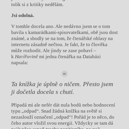
tolik si z kritiky nedělám.
Jsi odolná.
V tomhle docela ano. Ale nedávno jsem se o tom
bavila s kamarádkami-spisovatelkami, obě jsou dost
známé, a shodly se na tom, že čtenářské ohlasy na
internetu zásadně nečtou. Je fakt, že to člověka
může rozhodit. Ale jindy se zase pobaví –
k
Haví
řovině
mi jedna čtenářka na Databázi
napsala:
Ta knížka je úplně o ničem. Přesto jsem
ji dočetla docela s chutí.
Připadá mi ale nefér dát nula bodů nebo hodnocení
typu „odpad“. Snad žádná knížka na světě si
nezaslouží označení „odpad“! Pořád je to něco, do
čeho autor vložil svou energii. Vždycky se tam dá