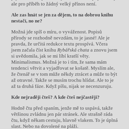
ale pro příběh to žádný velký přínos není.
Ale zas hnát se jen za dějem, to na dobrou knihu
nestačí, no ne?
Možná jde spíš o míru, o vyváženost. Popisů
přírody se rozhodně nevzdám, to je jasné! Ale je
pravda, že určitá redukce textu prospívá. Včera
jsem začala číst knihu
Rybářská chata
a znovu jsem
si uvědomila, jak se mi líbí kratší věty.
Minimalismus. Možná je to i tím, že sama mám
tendenci větvit a vyjadřovat se košatě. Myslím ale,
že čtenář se v tom může někdy ztrácet a může to být
až otravné. Takže se musím trochu hlídat. Ale to je
až ta druhá fáze. Když píšu, nijak se necenzuruju.
Kde nejraději čteš? A kde čteš nejčastěji?
Hodně čtu před spaním, jenže mě to uspává, takže
většinou zvládnu jen pár stránek. Ale strašně ráda
čtu, když někam cestuju, hlavně vlakem. To je úplná
slast. Nebo na dovolené na pláži.