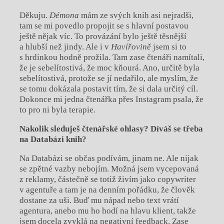
Děkuju.
Démona
mám ze svých knih asi nejradši,
tam se mi povedlo propojit se s hlavní postavou
ještě nějak víc. To provázání bylo ještě těsnější
a hlubší než jindy. Ale i v
Havířovině
jsem si to
s hrdinkou hodně prožila. Tam zase čtenáři namítali,
že je sebelítostivá, že moc kňourá. Ano, určitě byla
sebelítostivá, protože se jí nedařilo, ale myslím, že
se tomu dokázala postavit tím, že si dala určitý cíl.
Dokonce mi jedna čtenářka přes Instagram psala, že
to pro ni byla terapie.
Nakolik sleduješ čtenářské ohlasy? Díváš se třeba
na Databázi knih?
Na Databázi se občas podívám, jinam ne. Ale nijak
se zpětné vazby nebojím. Možná jsem vycepovaná
z reklamy, částečně se totiž živím jako copywriter
v agentuře a tam je na denním pořádku, že člověk
dostane za uši. Buď mu nápad nebo text vrátí
agentura, anebo mu ho hodí na hlavu klient, takže
jsem docela zvyklá na negativní feedback. Zase