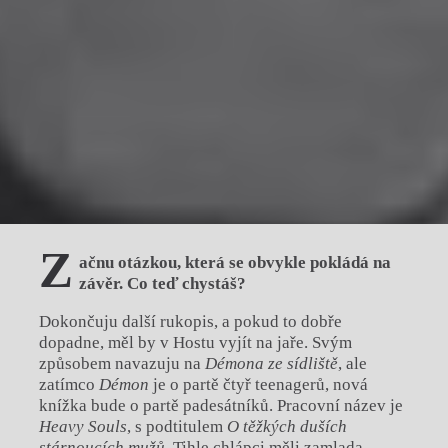
Z
ačnu otázkou, která se obvykle pokládá na
závěr. Co teď chystáš?
Dokončuju další rukopis, a pokud to dobře
dopadne, měl by v Hostu vyjít na jaře. Svým
způsobem navazuju na
Démona ze sídliště
, ale
zatímco
Démon
je o partě čtyř teenagerů, nová
knížka bude o partě padesátníků. Pracovní název je
Heavy Souls
, s podtitulem
O těžkých duších
stárnoucích mužů
. Tihle chlápci měli zamlada