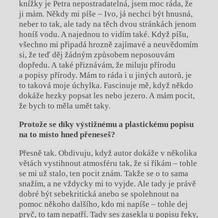
knížky je Petra nepostradatelná, jsem moc ráda, že
ji mám. Někdy mi píše – Ivo, já nechci být hnusná,
neber to tak, ale tady na těch dvou stránkách jenom
honíš vodu. A najednou to vidím také. Když píšu,
všechno mi připadá hrozně zajímavé a neuvědomím
si, že teď děj žádným způsobem neposouvám
dopředu. A také přiznávám, že miluju přírodu
a popisy přírody. Mám to ráda i u jiných autorů, je
to taková moje úchylka. Fascinuje mě, když někdo
dokáže hezky popsat les nebo jezero. A mám pocit,
že bych to měla umět taky.
Protože se díky výstižnému a plastickému popisu
na to místo hned přeneseš?
Přesně tak. Obdivuju, když autor dokáže v několika
větách vystihnout atmosféru tak, že si říkám – tohle
se mi už stalo, ten pocit znám. Takže se o to sama
snažím, a ne vždycky mi to vyjde. Ale tady je právě
dobré být sebekritická anebo se spolehnout na
pomoc někoho dalšího, kdo mi napíše – tohle dej
pryč, to tam nepatří. Tady ses zasekla u popisu řeky,