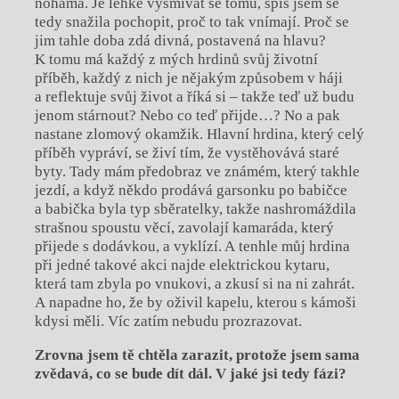
nohama. Je lehké vysmívat se tomu, spíš jsem se
tedy snažila pochopit, proč to tak vnímají. Proč se
jim tahle doba zdá divná, postavená na hlavu?
K tomu má každý z mých hrdinů svůj životní
příběh, každý z nich je nějakým způsobem v háji
a reflektuje svůj život a říká si – takže teď už budu
jenom stárnout? Nebo co teď přijde…? No a pak
nastane zlomový okamžik. Hlavní hrdina, který celý
příběh vypráví, se živí tím, že vystěhovává staré
byty. Tady mám předobraz ve známém, který takhle
jezdí, a když někdo prodává garsonku po babičce
a babička byla typ sběratelky, takže nashromáždila
strašnou spoustu věcí, zavolají kamaráda, který
přijede s dodávkou, a vyklízí. A tenhle můj hrdina
při jedné takové akci najde elektrickou kytaru,
která tam zbyla po vnukovi, a zkusí si na ni zahrát.
A napadne ho, že by oživil kapelu, kterou s kámoši
kdysi měli. Víc zatím nebudu prozrazovat.
Zrovna jsem tě chtěla zarazit, protože jsem sama
zvědavá, co se bude dít dál. V jaké jsi tedy fázi?