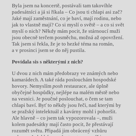
Byla jsem na koncertě, postávali tam takovíhle
padesátníci a já si říkala – Co jsou ti chlapi asi zač?
Jaké mají zaměstnání, co je baví, mají rodinu, nebo
jak to vlastně mají? Co si myslí o světě – a co si svět
myslí o nich? Někdy mám pocit, že stárnoucí muži
jsou obecně terčem posměchu, možná až opovržení.
Tak jsem si řekla, že je to hezké téma na román,
a v prosinci jsem se do něj pustila.
Povídala sis s některými z nich?
U dvou z nich mám předobrazy ve známých nebo
kamarádech. A také ráda poslouchám hospodské
hovory. Nemyslím
posh
restaurace, ale úplně
obyčejné hospůdky, nejlépe na malém městě nebo
na vesnici. Je poučné poslouchat, o čem se tam
chlapi baví. Byť to někdy jsou řeči, nad kterými by
se pražský intelektuál z kavárny mohl i pohoršit.
Ale hlavně – co jsem tak vypozorovala –, muži
kolem padesátky mají často pocit, že přestávají
rozumět světu. Připadá jim obrácený vzhůru