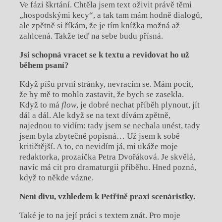
Ve fázi škrtání. Chtěla jsem text oživit právě těmi
„hospodskými kecy“, a tak tam mám hodně dialogů,
ale zpětně si říkám, že je tím knížka možná až
zahlcená. Takže teď na sebe budu přísná.
Jsi schopná vracet se k textu a revidovat ho už
během psaní?
Když píšu první stránky, nevracím se. Mám pocit,
že by mě to mohlo zastavit, že bych se zasekla.
Když to má
flow
, je dobré nechat příběh plynout, jít
dál a dál. Ale když se na text dívám zpětně,
najednou to vidím: tady jsem se nechala unést, tady
jsem byla zbytečně popisná… Už jsem k sobě
kritičtější. A to, co nevidím já, mi ukáže moje
redaktorka, prozaička Petra Dvořáková. Je skvělá,
navíc má cit pro dramaturgii příběhu. Hned pozná,
když to někde vázne.
Není divu, vzhledem k Petřině praxi scenáristky.
Také je to na její práci s textem znát. Pro moje