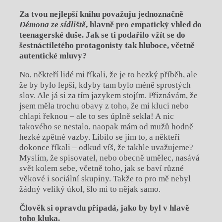
Za tvou nejlepší knihu považuju jednoznačně
Démona ze sídliště
, hlavně pro empatický vhled do
teenagerské duše. Jak se ti podařilo vžít se do
šestnáctiletého protagonisty tak hluboce, včetně
autentické mluvy?
No, někteří lidé mi říkali, že je to hezký příběh, ale
že by bylo lepší, kdyby tam bylo méně sprostých
slov. Ale já si za tím jazykem stojím. Přiznávám, že
jsem měla trochu obavy z toho, že mi kluci nebo
chlapi řeknou – ale to ses úplně sekla! A nic
takového se nestalo, naopak mám od mužů hodně
hezké zpětné vazby. Líbilo se jim to, a někteří
dokonce říkali – odkud víš, že takhle uvažujeme?
Myslím, že spisovatel, nebo obecně umělec, nasává
svět kolem sebe, včetně toho, jak se baví různé
věkové i sociální skupiny. Takže to pro mě nebyl
žádný veliký úkol, šlo mi to nějak samo.
Člověk si opravdu připadá, jako by byl v hlavě
toho kluka.