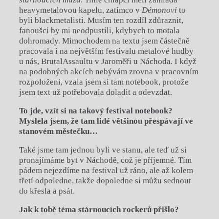
heavymetalovou kapelu, zatímco v
Démonovi
to
byli blackmetalisti. Musím ten rozdíl zdůraznit,
fanoušci by mi neodpustili, kdybych to motala
dohromady. Mimochodem na textu jsem částečně
pracovala i na největším festivalu metalové hudby
u nás, BrutalAssaultu v Jaroměři u Náchoda. I když
na podobných akcích nebývám zrovna v pracovním
rozpoložení, vzala jsem si tam notebook, protože
jsem text už potřebovala doladit a odevzdat.
To jde, vzít si na takový festival notebook?
Myslela jsem, že tam lidé většinou přespávají ve
stanovém městečku…
Také jsme tam jednou byli ve stanu, ale teď už si
pronajímáme byt v Náchodě, což je příjemné. Tím
pádem nejezdíme na festival už ráno, ale až kolem
třetí odpoledne, takže dopoledne si můžu sednout
do křesla a psát.
Jak k tobě téma stárnoucích rockerů přišlo?