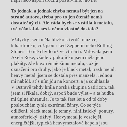
najít něco aspoň trochu pozitivního, no ne?
To jednak, a jednak chyba nemusí být jen na
straně autora, třeba pro to jen čtenář nemá
dostatečný cit. Ale ráda bych se vrátila k metalu,
tvé vášni. Jak ses k němu vlastně dostala?
Vždycky jsem měla blízko k tvrdší muzice,
k hardrocku, což jsou i Led Zeppelin nebo Rolling
Stones. To mě chytlo už ve čtrnácti. Milovala jsem
Axela Rose, všude v pokojíčku jsem měla jeho
plakáty. Ale k extrémnějšímu metalu, což je
označení pro druhy, jako je black metal, trash metal,
heavy metal, jsem se dostala přes manžela. Jednou
mi nabídl, ať s ním jdu na koncert, a já souhlasila.
V Ostravě tehdy hrála norská skupina Satiricon, tak
jsem si říkala, dobrý, aspoň bude výlet – a ta hudba
mi úplně uhranula. Je to tak šest let a od té doby
poslouchám tyhle extrémní žánry. Co se týče
odlišení, black metal je temný, nihilistický, ponurý,
atmosférický, tíživý. Heavymetal je veselejší,
energičtější, typická heavymetalová kapela jsou