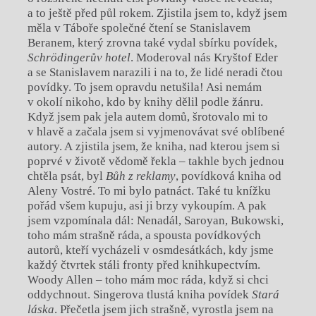
a to ještě před půl rokem. Zjistila jsem to, když jsem
měla v Táboře společné čtení se Stanislavem
Beranem, který zrovna také vydal sbírku povídek,
Schrödingerův hotel
. Moderoval nás Kryštof Eder
a se Stanislavem narazili i na to, že lidé neradi čtou
povídky. To jsem opravdu netušila! Asi nemám
v okolí nikoho, kdo by knihy dělil podle žánru.
Když jsem pak jela autem domů, šrotovalo mi to
v hlavě a začala jsem si vyjmenovávat své oblíbené
autory. A zjistila jsem, že kniha, nad kterou jsem si
poprvé v životě vědomě řekla – takhle bych jednou
chtěla psát, byl
Bůh z reklamy
, povídková kniha od
Aleny Vostré. To mi bylo patnáct. Také tu knížku
pořád všem kupuju, asi ji brzy vykoupím. A pak
jsem vzpomínala dál: Nenadál, Saroyan, Bukowski,
toho mám strašně ráda, a spousta povídkových
autorů, kteří vycházeli v osmdesátkách, kdy jsme
každý čtvrtek stáli fronty před knihkupectvím.
Woody Allen – toho mám moc ráda, když si chci
oddychnout. Singerova tlustá kniha povídek
Stará
láska
. Přečetla jsem jich strašně, vyrostla jsem na