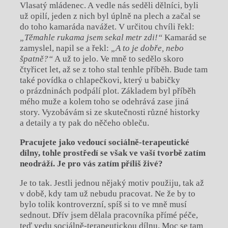
Vlasatý mládenec. A vedle nás seděli dělníci, byli
už opilí, jeden z nich byl úplně na plech a začal se
do toho kamaráda navážet. V určitou chvíli řekl:
„Těmahle rukama jsem sekal metr zdi!“
Kamarád se
zamyslel, napil se a řekl:
„A to je dobře, nebo
špatně?“
A už to jelo. Ve mně to sedělo skoro
čtyřicet let, až se z toho stal tenhle příběh. Bude tam
také povídka o chlapečkovi, který u babičky
o prázdninách podpálí plot. Základem byl příběh
mého muže a kolem toho se odehrává zase jiná
story. Vyzobávám si ze skutečnosti různé historky
a detaily a ty pak do něčeho obleču.
Pracujete jako vedoucí sociálně-terapeutické
dílny, tohle prostředí se však ve vaší
tvorbě zatím
neodráží. Je pro vás zatím příliš živé?
Je to tak. Jestli jednou nějaký motiv použiju, tak až
v době, kdy tam už nebudu pracovat. Ne že by to
bylo tolik kontroverzní, spíš si to ve mně musí
sednout. Dřív jsem dělala pracovníka přímé péče,
teď vedu sociálně-terapeutickou dílnu. Moc se tam