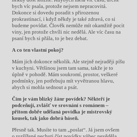
bych víc psala, protože nejsem nepracovitá.
Dokonce si dovedu poradit s přirozenou
prokrastinací, i když někdy je také zdravá, co si
budeme povídat. Člověk nemůže mít okamžitě pocit
viny, jen protože chvíli nic nedělá. Ale víc času na
psaní bych si přála, to je bez debat.
A co ten vlastní pokoj?
Mám jich dokonce několik. Ale stejně nejraději píšu
v kuchyni. Většinou jsem tam sama, takže je to
úplně v pohodě. Mám soukromí, prostor, veškeré
podmínky, jen potřebuju mít vyvětranou hlavu,
abych si mohla sednout a psát.
Čím je vám blízký žánr povídek? Někteří je
podceňují, zvlášť ve srovnání s romá
nem –
přitom dobře udělaná povídka je mistrovský
kousek, tak jako dobrá
báseň.
Přesně tak. Musíte to tam „poslat“. Já jsem ovšem
o rozšířené nechuti číst povídky vůbec nevěděla,