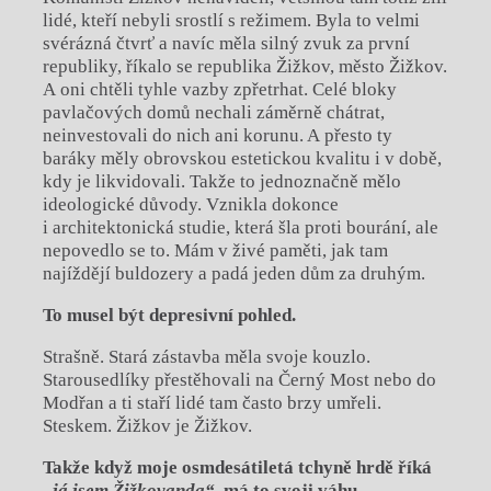
lidé, kteří nebyli srostlí s režimem. Byla to velmi
svérázná čtvrť a navíc měla silný zvuk za první
republiky, říkalo se republika Žižkov, město Žižkov.
A oni chtěli tyhle vazby zpřetrhat. Celé bloky
pavlačových domů nechali záměrně chátrat,
neinvestovali do nich ani korunu. A přesto ty
baráky měly obrovskou estetickou kvalitu i v době,
kdy je likvidovali. Takže to jednoznačně mělo
ideologické důvody. Vznikla dokonce
i architektonická studie, která šla proti bourání, ale
nepovedlo se to. Mám v živé paměti, jak tam
najíždějí buldozery a padá jeden dům za druhým.
To musel být depresivní pohled.
Strašně. Stará zástavba měla svoje kouzlo.
Starousedlíky přestěhovali na Černý Most nebo do
Modřan a ti staří lidé tam často brzy umřeli.
Steskem. Žižkov je Žižkov.
Takže když moje osmdesátiletá tchyně hrdě říká
„já jsem Žižkovanda“
, má to svoji váhu.