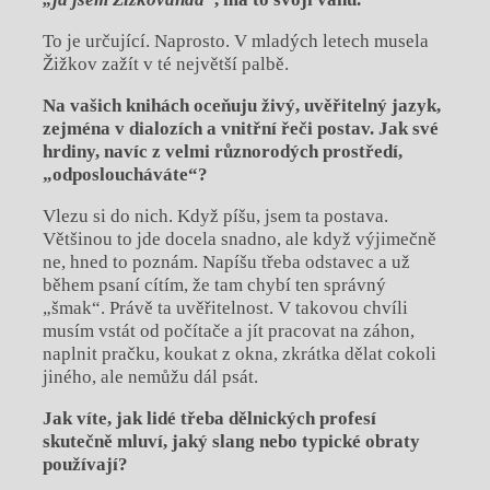
To je určující. Naprosto. V mladých letech musela
Žižkov zažít v té největší palbě.
Na vašich knihách oceňuju živý, uvěřitelný jazyk,
zejména v dialozích a vnitř
ní řeči postav. Jak své
hrdiny, navíc z velmi různorodých prostředí,
„odpo
sloucháváte“?
Vlezu si do nich. Když píšu, jsem ta postava.
Většinou to jde docela snadno, ale když výjimečně
ne, hned to poznám. Napíšu třeba odstavec a už
během psaní cítím, že tam chybí ten správný
„šmak“. Právě ta uvěřitelnost. V takovou chvíli
musím vstát od počítače a jít pracovat na záhon,
naplnit pračku, koukat z okna, zkrátka dělat cokoli
jiného, ale nemůžu dál psát.
Jak víte, jak lidé třeba dělnických profesí
skutečně mluví, jaký slang nebo typické obraty
používají?