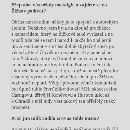
Přepadne vás někdy nostalgie a zajdete se na
Žižkov podívat?
Občas tam chodím, někdy je to spojené s autorským
čtením. Nedávno jsem byla na dlouhé procházce
s kamarádem, který na Žižkově také vyrůstal a na
rozdíl ode mě se tam i narodil, takže ho zná ještě
líp. A sentiment – spíš asi úplně zbytečný stesk po
věcech, které člověk už nezmění. To znamená po
tom Žižkově, který byl brutálně zničený a bohužel
ho nenahradilo nic kvalitního. Praha se mění tak
jako všechna města a je fajn, když na místě původní
zástavby vyroste něco pěkného, ale to pro Žižkov
rozhodně neplatí. Vždyť původní záměr komunistů
byl úplně tuhle čtvrť zlikvidovat! Měli skácet celou
Hartigovu, dřívější Koněvovu a Husovu ulici až
k Ohradě a měl tudy vést takový ten přiblblý ruský
prospekt.
Proč jim tolik vadila zrovna tahle místa?
Komunisti Žižkov nenáviděli, většinou tam totiž žili