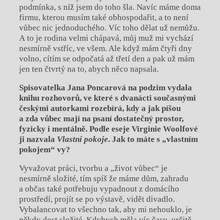
podmínka, s níž jsem do toho šla. Navíc máme doma
firmu, kterou musím také obhospodařit, a to není
vůbec nic jednoduchého. Víc toho dělat už nemůžu.
A to je rodina velmi chápavá, můj muž mi vychází
nesmírně vstříc, ve všem. Ale když mám čtyři dny
volno, cítím se odpočatá až třetí den a pak už mám
jen ten čtvrtý na to, abych něco napsala.
Spisovatelka Jana Poncarová na podzim vydala
knihu rozhovorů, ve které s dvanácti současnými
českými autorkami rozebírá, kdy a jak píšou
a zda vůbec mají na psaní dostatečný prostor,
fyzicky i mentálně. Podle eseje Virginie Woolfové
ji nazvala
Vlastní pokoje
. Jak to máte s „vlastním
pokojem“ vy?
Vyvažovat práci, tvorbu a „život vůbec“ je
nesmírně složité, tím spíš že máme dům, zahradu
a občas také potřebuju vypadnout z domácího
prostředí, projít se po výstavě, vidět divadlo.
Vybalancovat to všechno tak, aby mi nehouklo, je
někdy dost složité. Kdybych měla víc času, určitě