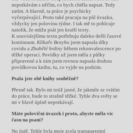
nepotkávám s něčím, co bych chtěla napsat. Tedy
zatím. A hlavně, ta práce je psychicky
vyčerpávající. Proto také pracuju na půl úvazku,
vždycky jen polovinu týdne. I tak mě to pohlcuje
natolik, že můžu psát jen kratší texty.
K souvislejšímu textu potřebuju daleko delší časové
kontinuum.
Klikaře Benyho
jsem napsala díky
covidu a
Zbabělé hrdiny
během rekonvalescence po
těžké operaci. Povídky už jsem měla z půlky
připravené a k nim jsem rovnou napsala druhou
povídkovou knihu, tu, co vyjde na podzim.
Psala jste obě knihy souběžně?
Přesně tak. Bylo mi totiž jasné, že jakmile se vrátím
do práce, bude to strašně těžké. Tyhle dva světy se
mi v hlavě úplně nepotkávají.
Máte poloviční úvazek i proto, abyste
měla víc
času na psaní?
No jistě. Tohle byla moje zcela transparentní