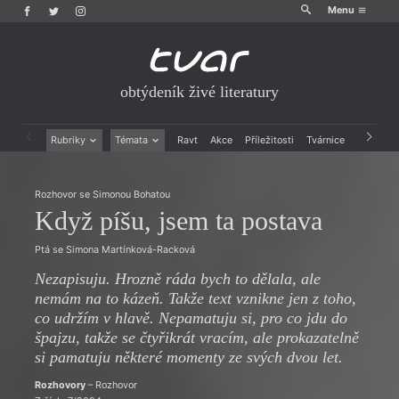
Menu
obtýdeník živé literatury
Rubriky
Témata
Ravt
Akce
Příležitosti
Tvárnice
Archiv
Beletrie
Ženy v katolické literatuře
Drobná publicistika
Právě vychází
Rozhovor se Simonou Bohatou
Esejistika
Mauzoleum
Když píšu, jsem ta postava
Recenze a reflexe
Divadlo
Reportáže
Historie kolonialismu
Ptá se Simona Martínková-Racková
Rozhovory
Dokument
Nezapisuju. Hrozně ráda bych to dělala, ale
Výroční ceny
nemám na to kázeň. Takže text vznikne jen z toho,
co udržím v hlavě. Nepamatuju si, pro co jdu do
špajzu, takže se čtyřikrát vracím, ale prokazatelně
si pamatuju některé momenty ze svých dvou let.
Rozhovory
– Rozhovor