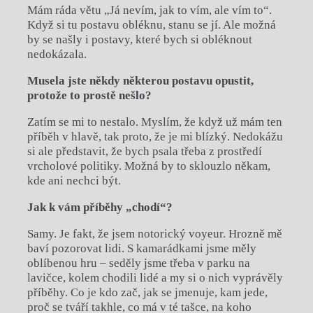
Mám ráda větu „Já nevím, jak to vím, ale vím to“.
Když si tu postavu obléknu, stanu se jí. Ale možná
by se našly i postavy, které bych si obléknout
nedokázala.
Musela jste někdy některou postavu
opustit,
protože to prostě nešlo?
Zatím se mi to nestalo. Myslím, že když už mám ten
příběh v hlavě, tak proto, že je mi blízký. Nedokážu
si ale představit, že bych psala třeba z prostředí
vrcholové politiky. Možná by to sklouzlo někam,
kde ani nechci být.
Jak k vám příběhy „chodí“?
Samy. Je fakt, že jsem notorický voyeur. Hrozně mě
baví pozorovat lidi. S kamarádkami jsme měly
oblíbenou hru – seděly jsme třeba v parku na
lavičce, kolem chodili lidé a my si o nich vyprávěly
příběhy. Co je kdo zač, jak se jmenuje, kam jede,
proč se tváří takhle, co má v té tašce, na koho