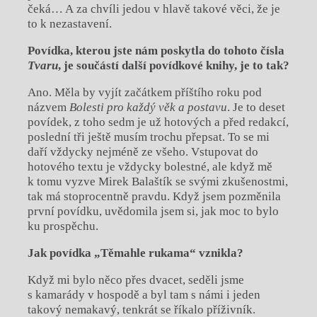
čeká… A za chvíli jedou v hlavě takové věci, že je
to k nezastavení.
Povídka, kterou jste nám poskytla do tohoto čísla
Tvaru
, je součástí další povídkové knihy, je to tak?
Ano. Měla by vyjít začátkem příštího roku pod
názvem
Bolesti pro každý věk a po
stavu
. Je to deset
povídek, z toho sedm je už hotových a před redakcí,
poslední tři ještě musím trochu přepsat. To se mi
daří vždycky nejméně ze všeho. Vstupovat do
hotového textu je vždycky bolestné, ale když mě
k tomu vyzve Mirek Balaštík se svými zkušenostmi,
tak má stoprocentně pravdu. Když jsem pozměnila
první povídku, uvědomila jsem si, jak moc to bylo
ku prospěchu.
Jak povídka „Těmahle rukama“ vznikla?
Když mi bylo něco přes dvacet, seděli jsme
s kamarády v hospodě a byl tam s námi i jeden
takový nemakavý, tenkrát se říkalo příživník.