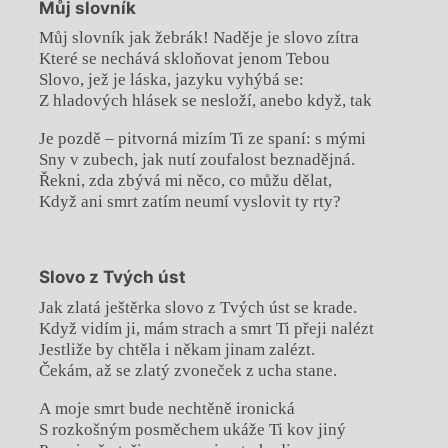
Můj slovník
Můj slovník jak žebrák! Naděje je slovo zítra
Které se nechává skloňovat jenom Tebou
Slovo, jež je láska, jazyku vyhýbá se:
Z hladových hlásek se nesloží, anebo když, tak
Je pozdě – pitvorná mizím Ti ze spaní: s mými
Sny v zubech, jak nutí zoufalost beznadějná.
Řekni, zda zbývá mi něco, co můžu dělat,
Když ani smrt zatím neumí vyslovit ty rty?
Slovo z Tvých úst
Jak zlatá ještěrka slovo z Tvých úst se krade.
Když vidím ji, mám strach a smrt Ti přeji nalézt
Jestliže by chtěla i někam jinam zalézt.
Čekám, až se zlatý zvoneček z ucha stane.
A moje smrt bude nechtěně ironická
S rozkošným posměchem ukáže Ti kov jiný