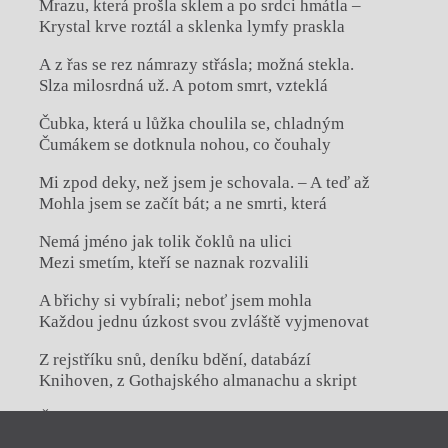
Mrazu, která prošla sklem a po srdci hmátla –
Krystal krve roztál a sklenka lymfy praskla
A z řas se rez námrazy střásla; možná stekla.
Slza milosrdná už. A potom smrt, vzteklá
Čubka, která u lůžka choulila se, chladným
Čumákem se dotknula nohou, co čouhaly
Mi zpod deky, než jsem je schovala. – A teď až
Mohla jsem se začít bát; a ne smrti, která
Nemá jméno jak tolik čoklů na ulici
Mezi smetím, kteří se naznak rozvalili
A břichy si vybírali; neboť jsem mohla
Každou jednu úzkost svou zvláště vyjmenovat
Z rejstříku snů, deníku bdění, databází
Knihoven, z Gothajského almanachu a skript
Či dokonce z náčrtů psychoanalýzy
A pornografie, života svaté Kingy
Zavřít menu