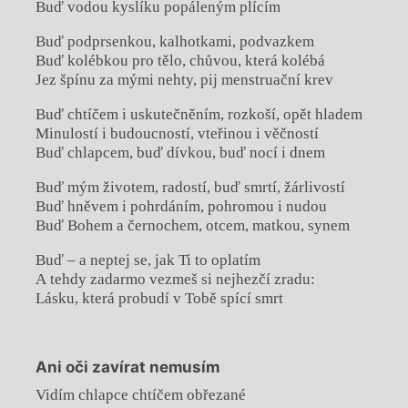
Buď vodou kyslíku popáleným plícím
Buď podprsenkou, kalhotkami, podvazkem
Buď kolébkou pro tělo, chůvou, která kolébá
Jez špínu za mými nehty, pij menstruační krev
Buď chtíčem i uskutečněním, rozkoší, opět hladem
Minulostí i budoucností, vteřinou i věčností
Buď chlapcem, buď dívkou, buď nocí i dnem
Buď mým životem, radostí, buď smrtí, žárlivostí
Buď hněvem i pohrdáním, pohromou i nudou
Buď Bohem a černochem, otcem, matkou, synem
Buď – a neptej se, jak Ti to oplatím
A tehdy zadarmo vezmeš si nejhezčí zradu:
Lásku, která probudí v Tobě spící smrt
Ani oči zavírat nemusím
Vidím chlapce chtíčem obřezané