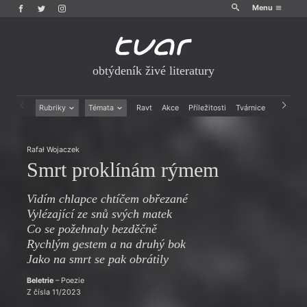
Menu
obtýdeník živé literatury
Rubriky
Témata
Ravt
Akce
Příležitosti
Tvárnice
Archiv
Beletrie
Ženy v katolické literatuře
Drobná publicistika
Právě vychází
Rafał Wojaczek
Esejistika
Mauzoleum
Smrt proklínám rýmem
Recenze a reflexe
Divadlo
Reportáže
Historie kolonialismu
Vidím chlapce chtíčem obřezané
Rozhovory
Dokument
Vylézající ze snů svých matek
Výroční ceny
Co se požehnaly bezděčně
Rychlým gestem a na druhý bok
Jako na smrt se pak obrátily
Beletrie
– Poezie
Z čísla 11/2023