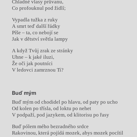
Chladné vlasy průvanu,
Co profouknul pod židlí;
Vypadla tužka z ruky
A smrt teď další řádky
Píše – ta, co nebojí se
Jak v dětství světla lampy
A když Tvůj zrak ze stránky
Uhne – k jaké iluzi,
Že oči jak poutníci
V ledovci zamrznou Ti?
Buď mým
Buď mým od chodidel po hlavu, od paty po ucho
Od kolen po třísla, od loktu po nehet
V podpaží, pod jazykem, od klitorisu po řasy
Buď pólem mého bezradného srdce
Rakovinou, která pojídá mozek, abys mozek pocítil