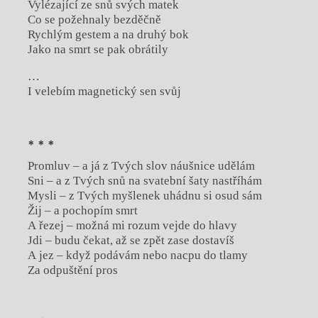
Vylézající ze snů svých matek
Co se požehnaly bezděčně
Rychlým gestem a na druhý bok
Jako na smrt se pak obrátily
…
I velebím magnetický sen svůj
* * *
Promluv – a já z Tvých slov náušnice udělám
Sni – a z Tvých snů na svatební šaty nastříhám
Mysli – z Tvých myšlenek uhádnu si osud sám
Žij – a pochopím smrt
A řezej – možná mi rozum vejde do hlavy
Jdi – budu čekat, až se zpět zase dostavíš
A jez – když podávám nebo nacpu do tlamy
Za odpuštění pros