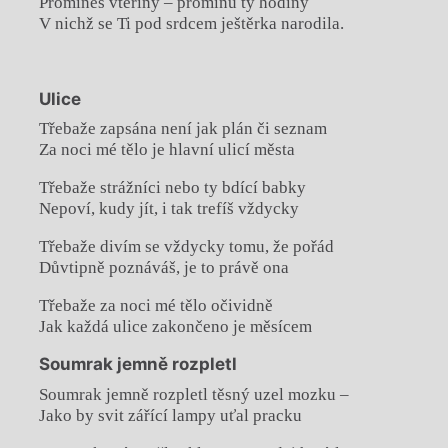
Promineš vteřiny – prominu ty hodiny
V nichž se Ti pod srdcem ještěrka narodila.
Ulice
Třebaže zapsána není jak plán či seznam
Za noci mé tělo je hlavní ulicí města
Třebaže strážníci nebo ty bdící babky
Nepoví, kudy jít, i tak trefíš vždycky
Třebaže divím se vždycky tomu, že pořád
Důvtipně poznáváš, je to právě ona
Třebaže za noci mé tělo očividně
Jak každá ulice zakončeno je měsícem
Soumrak jemně rozpletl
Soumrak jemně rozpletl těsný uzel mozku –
Jako by svit zářící lampy uťal pracku