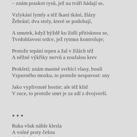
– znám praskot rysů, jež na tváři hádají se,
Vzlykání lymfy a též lkaní tkání, žlázy
Žehrání; dva stoly, které se podobají,
A smutek, když hýždě ku židli přitisknou se,
Tvrdohlavost srdce, jež rytmus kontroluje;
Protože tepání tepen a žal v žilách též
A něžné výkřiky nervů a zoufalou krev
Prokletí; znám mastné svrbící vlasy, bouli
Vzpurného mozku, to protože nespavost: sny
Jako vyplivnuté hostie; ale též klid
V ruce, to protože smrt je za zdí z dvojverší.
* * *
Ruka však náhle klesla
A volné prsty češou