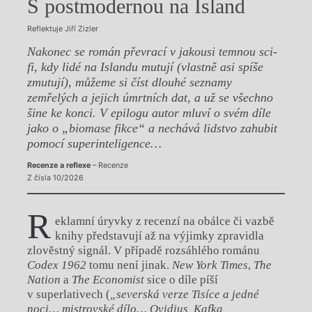
S postmodernou na Island
Reflektuje Jiří Zizler
Nakonec se román převrací v jakousi temnou sci-
fi, kdy lidé na Islandu mutují (vlastně asi spíše
zmutují), můžeme si číst dlouhé seznamy
zemřelých a jejich úmrtních dat, a už se všechno
šine ke konci. V epilogu autor mluví o svém díle
jako o „biomase fikce“ a nechává lidstvo zahubit
pomocí superinteligence…
Recenze a reflexe
– Recenze
Z čísla 10/2026
R
eklamní úryvky z recenzí na obálce či vazbě
knihy představují až na výjimky zpravidla
zlověstný signál. V případě rozsáhlého románu
Codex 1962
tomu není jinak.
New York Times
,
The
Nation
a
The Economist
sice o díle píší
v superlativech (
„severská verze Tisíce a jedné
noci… mistrovské dílo… Ovidius, Kafka,