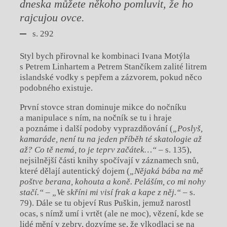
dneska můžete někoho pomluvit, že ho
rajcujou ovce.
s. 292
Styl bych přirovnal ke kombinaci Ivana Motýla
s Petrem Linhartem a Petrem Stančíkem zalité litrem
islandské vodky s pepřem a zázvorem, pokud něco
podobného existuje.
První stovce stran dominuje mikce do nočníku
a manipulace s ním, na nočník se tu i hraje
a poznáme i další podoby vyprazdňování (
„Poslyš,
kamaráde, není tu na jeden příběh té skatologie až
až? Co tě nemá, to je teprv začátek…“
– s. 135),
nejsilnější části knihy spočívají v záznamech snů,
které dělají autentický dojem (
„Nějaká bába na mě
poštve berana, kohouta a koně. Peláším, co mi nohy
stačí.“ – „Ve skříni mi visí frak a kape z něj.“
– s.
79). Dále se tu objeví Rus Puškin, jemuž narostl
ocas, s nímž umí i vrtět (ale ne moc), vězení, kde se
lidé mění v zebry, dozvíme se, že vlkodlaci se na