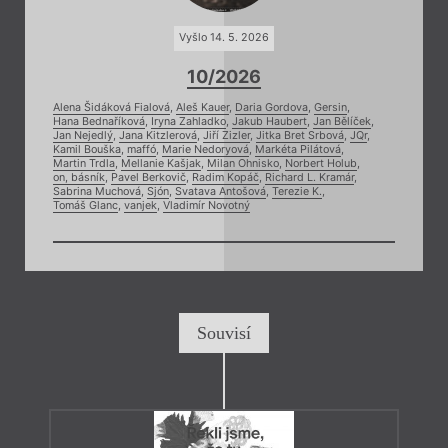
Vyšlo 14. 5. 2026
10/2026
Alena Šidáková Fialová
,
Aleš Kauer
,
Daria Gordova
,
Gersin
,
Hana Bednaříková
,
Iryna Zahladko
,
Jakub Haubert
,
Jan Bělíček
,
Jan Nejedlý
,
Jana Kitzlerová
,
Jiří Zizler
,
Jitka Bret Srbová
,
JQr
,
Kamil Bouška
,
maffó
,
Marie Nedoryová
,
Markéta Pilátová
,
Martin Trdla
,
Mellanie Kašjak
,
Milan Ohnisko
,
Norbert Holub
,
on, básník
,
Pavel Berkovič
,
Radim Kopáč
,
Richard L. Kramár
,
Sabrina Muchová
,
Sjón
,
Svatava Antošová
,
Terezie K.
,
Tomáš Glanc
,
vanjek
,
Vladimír Novotný
Souvisí