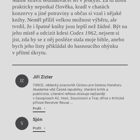
Maine strávil sedmadvacet let v jeskyni. Za tu dobu
prakticky nepotkal člověka, kradl v chatách
konzervy a jiné potraviny a občas si vzal i nějaké
knihy. Neměl příliš velkou možnost výběru, ale
tvrdil, že i špatné knihy jsou lepší než žádné. Být na
jeho místě a odcizit kdesi
Codex 1962
, nejsem si
jist, zda by se z něj posléze stala moje bible, anebo
bych jeho listy přikládal do hasnoucího ohýnku
v přítmí úkrytu.
Chviličku.
Jiří Zizler
Načítá se.
JZ
(1963), vědecký pracovník Ústavu pro českou literaturu
Akademie věd České republiky, literární kritik a
publicista. Literární reflexe otiskuje nejčastěji
v časopisech A2, Host, Souvislosti a Tvar, dříve v Kritické
příloze Revolver Revue ...
Profil
Sjón
S
Profil