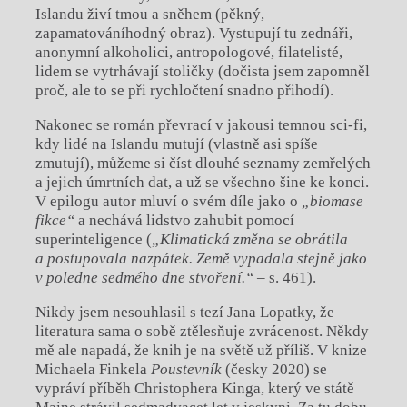
Islandu živí tmou a sněhem (pěkný,
zapamatováníhodný obraz). Vystupují tu zednáři,
anonymní alkoholici, antropologové, filatelisté,
lidem se vytrhávají stoličky (dočista jsem zapomněl
proč, ale to se při rychločtení snadno přihodí).
Nakonec se román převrací v jakousi temnou sci-fi,
kdy lidé na Islandu mutují (vlastně asi spíše
zmutují), můžeme si číst dlouhé seznamy zemřelých
a jejich úmrtních dat, a už se všechno šine ke konci.
V epilogu autor mluví o svém díle jako o
„biomase
fikce“
a nechává lidstvo zahubit pomocí
superinteligence (
„Klimatická změna se obrátila
a postupovala nazpátek. Země vypadala stejně jako
v poledne sedmého dne stvoření.“
– s. 461).
Nikdy jsem nesouhlasil s tezí Jana Lopatky, že
literatura sama o sobě ztělesňuje zvrácenost. Někdy
mě ale napadá, že knih je na světě už příliš. V knize
Michaela Finkela
Poustevník
(česky 2020) se
vypráví příběh Christophera Kinga, který ve státě