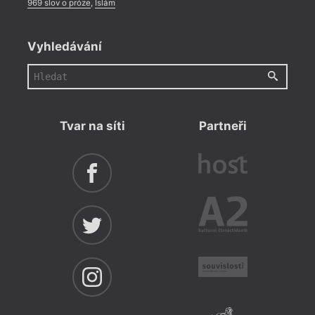
969 slov o próze
,
Islám
Vyhledávání
Tvar na síti
Partneři