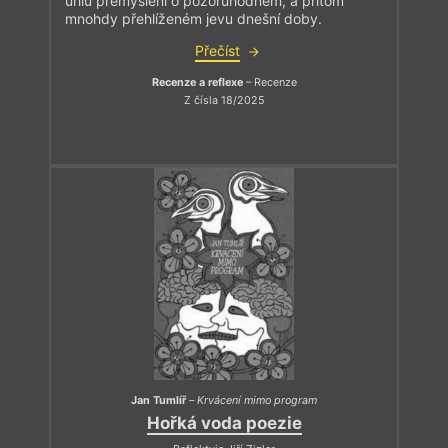
úhlů přemýšlení o pozoruhodném, a přitom
mnohdy přehlíženém jevu dnešní doby.
Přečíst
Recenze a reflexe
– Recenze
Z čísla 18/2025
Jan Tumlíř
–
Krvácení mimo program
Hořká voda poezie