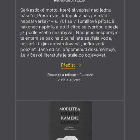
Reflektuje Jiří Zizler
Sarkastické motto, které si vepsal nad jednu
báseň („Prosím vás, kdopak z nás / v mládí
nepsal verše?“ – s. 70) se v Tumlířově případě
nakonec naplnilo a po třicítce se tvorbou poezie
již podle všeho nezabýval. Nad jeho nesporným
talentem se pak na dlouhá léta zavřela voda,
nejspíš i ta jím apostrofovaná „hořká voda
poezie“. Jeho ediční připomenutí dokumentuje,
že v české literatuře je stále co objevovat.
Přečíst
Recenze a reflexe
– Recenze
Z čísla 11/2025