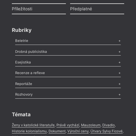
Příležitosti
Předplatné
Rubriky
Beletrie
Poezie
,
Próza
,
Dokumenty
,
Drama
,
Celá rubrika
Drobná publicistika
Odlesk
,
Zasláno
,
Nezařazené
,
Novinky v Tvaru
,
Slovo
,
Výročí
,
Esejistika
Nekrolog
,
Glosa
,
Sloupek
,
Pozvánka
,
Literární soutěž
,
Komentář
,
Celá rubrika
Esej
,
Pádlo
,
Úvaha
,
Texty
,
Studie
,
Celá rubrika
Recenze a reflexe
Recenze
,
Dvakrát
,
Horké párky
,
969 slov o próze
,
Reportáže
Méně slov o próze
,
Celá rubrika
Literární zítřky
,
Reportáž
,
Literární život
,
Divadlo
,
Kritický ohlas
,
Rozhovory
Celá rubrika
Rozhovor
,
Anketa
,
Celá rubrika
Témata
Ženy v katolické literatuře
,
Právě vychází
,
Mauzoleum
,
Divadlo
,
Historie kolonialismu
,
Dokument
,
Výroční ceny
,
Útvary Sylvy Ficové
,