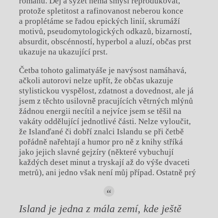
románu. Děj a syžet nemá smysl reprodukovat,
protože spletitost a rafinovanost neberou konce
a proplétáme se řadou epických linií, skrumáží
motivů, pseudomytologických odkazů, bizarností,
absurdit, obscénností, hyperbol a aluzí, občas prst
ukazuje na ukazující prst.
Četba tohoto galimatyáše je navýsost namáhavá,
ačkoli autorovi nelze upřít, že občas ukazuje
stylistickou vyspělost, zdatnost a dovednost, ale já
jsem z těchto usilovně pracujících větrných mlýnů
žádnou energii necítil a nejvíce jsem se těšil na
vakáty oddělující jednotlivé části. Nelze vyloučit,
že Islanďané či dobří znalci Islandu se při četbě
pořádně nařehtají a humor pro ně z knihy stříká
jako jejich slavné gejzíry (některé vybuchují
každých deset minut a tryskají až do výše dvaceti
metrů), ani jedno však není můj případ. Ostatně prý
Island je jedna z mála zemí, kde ještě