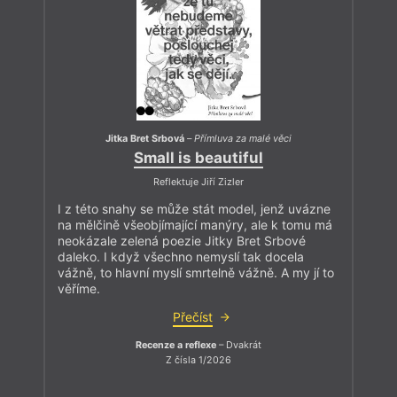
Jitka Bret Srbová
–
Přímluva za malé věci
Small is beautiful
Reflektuje Jiří Zizler
I z této snahy se může stát model, jenž uvázne
na mělčině všeobjímající manýry, ale k tomu má
neokázale zelená poezie Jitky Bret Srbové
daleko. I když všechno nemyslí tak docela
vážně, to hlavní myslí smrtelně vážně. A my jí to
věříme.
Přečíst
Recenze a reflexe
– Dvakrát
Z čísla 1/2026