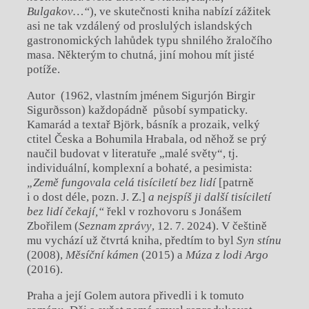
Bulgakov…“
), ve skutečnosti kniha nabízí zážitek
asi ne tak vzdálený od proslulých islandských
gastronomických lahůdek typu shnilého žraločího
masa. Některým to chutná, jiní mohou mít jisté
potíže.
Autor (1962, vlastním jménem Sigurjón Birgir
Sigurðsson) každopádně působí sympaticky.
Kamarád a textař Björk, básník a prozaik, velký
ctitel Česka a Bohumila Hrabala, od něhož se prý
naučil budovat v literatuře „malé světy“, tj.
individuální, komplexní a bohaté, a pesimista:
„Země fungovala celá tisíciletí bez lidí
[patrně
i o dost déle, pozn. J. Z.]
a nejspíš ji další tisíciletí
bez lidí čekají,“
řekl v rozhovoru s Jonášem
Zbořilem (
Seznam zprávy
, 12. 7. 2024). V češtině
mu vychází už čtvrtá kniha, předtím to byl
Syn stínu
(2008),
Měsíční kámen
(2015) a
Múza z lodi Argo
(2016).
Praha a její Golem autora přivedli i k tomuto