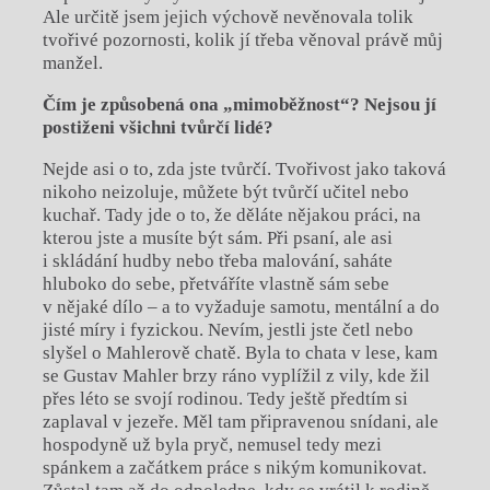
Ale určitě jsem jejich výchově nevěnovala tolik
tvořivé pozornosti, kolik jí třeba věnoval právě můj
manžel.
Čím je způsobená ona „mimoběžnost“? Nejsou jí
postiženi všichni tvůrčí lidé?
Nejde asi o to, zda jste tvůrčí. Tvořivost jako taková
nikoho neizoluje, můžete být tvůrčí učitel nebo
kuchař. Tady jde o to, že děláte nějakou práci, na
kterou jste a musíte být sám. Při psaní, ale asi
i skládání hudby nebo třeba malování, saháte
hluboko do sebe, přetváříte vlastně sám sebe
v nějaké dílo – a to vyžaduje samotu, mentální a do
jisté míry i fyzickou. Nevím, jestli jste četl nebo
slyšel o Mahlerově chatě. Byla to chata v lese, kam
se Gustav Mahler brzy ráno vyplížil z vily, kde žil
přes léto se svojí rodinou. Tedy ještě předtím si
zaplaval v jezeře. Měl tam připravenou snídani, ale
hospodyně už byla pryč, nemusel tedy mezi
spánkem a začátkem práce s nikým komunikovat.