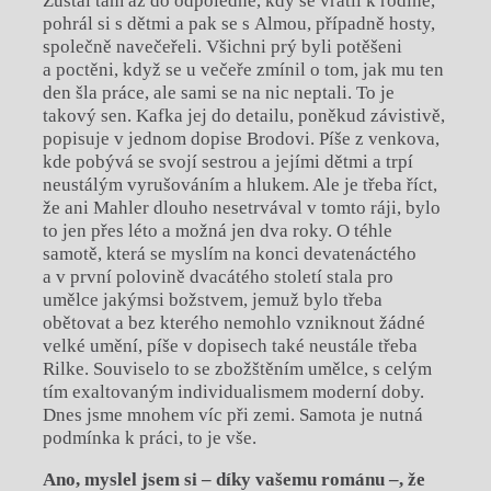
Zůstal tam až do odpoledne, kdy se vrátil k rodině,
pohrál si s dětmi a pak se s Almou, případně hosty,
společně navečeřeli. Všichni prý byli potěšeni
a poctěni, když se u večeře zmínil o tom, jak mu ten
den šla práce, ale sami se na nic neptali. To je
takový sen. Kafka jej do detailu, poněkud závistivě,
popisuje v jednom dopise Brodovi. Píše z venkova,
kde pobývá se svojí sestrou a jejími dětmi a trpí
neustálým vyrušováním a hlukem. Ale je třeba říct,
že ani Mahler dlouho nesetrvával v tomto ráji, bylo
to jen přes léto a možná jen dva roky. O téhle
samotě, která se myslím na konci devatenáctého
a v první polovině dvacátého století stala pro
umělce jakýmsi božstvem, jemuž bylo třeba
obětovat a bez kterého nemohlo vzniknout žádné
velké umění, píše v dopisech také neustále třeba
Rilke. Souviselo to se zbožštěním umělce, s celým
tím exaltovaným individualismem moderní doby.
Dnes jsme mnohem víc při zemi. Samota je nutná
podmínka k práci, to je vše.
Ano, myslel jsem si – díky vašemu románu –, že