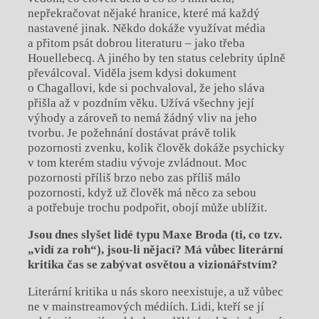
nepřekračovat nějaké hranice, které má každý
nastavené jinak. Někdo dokáže využívat média
a přitom psát dobrou literaturu – jako třeba
Houellebecq. A jiného by ten status celebrity úplně
převálcoval. Viděla jsem kdysi dokument
o Chagallovi, kde si pochvaloval, že jeho sláva
přišla až v pozdním věku. Užívá všechny její
výhody a zároveň to nemá žádný vliv na jeho
tvorbu. Je požehnání dostávat právě tolik
pozornosti zvenku, kolik člověk dokáže psychicky
v tom kterém stadiu vývoje zvládnout. Moc
pozornosti příliš brzo nebo zas příliš málo
pozornosti, když už člověk má něco za sebou
a potřebuje trochu podpořit, obojí může ublížit.
Jsou dnes slyšet lidé typu Maxe Broda (ti, co tzv.
„vidí za roh“), jsou-li nějací? Má vůbec literární
kritika čas se zabývat osvětou a vizionářstvím?
Literární kritika u nás skoro neexistuje, a už vůbec
ne v mainstreamových médiích. Lidi, kteří se jí