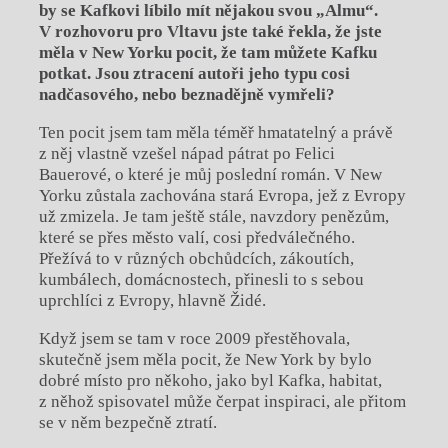
by se Kafkovi líbilo mít nějakou
svou „Almu“.
V rozhovoru pro Vltavu
jste také řekla, že jste
měla v New Yorku pocit, že tam můžete Kafku
potkat. Jsou ztracení autoři jeho typu cosi
nadčasového, nebo beznadějně vymřeli?
Ten pocit jsem tam měla téměř hmatatelný a právě
z něj vlastně vzešel nápad pátrat po Felici
Bauerové, o které je můj poslední román. V New
Yorku zůstala zachována stará Evropa, jež z Evropy
už zmizela. Je tam ještě stále, navzdory penězům,
které se přes město valí, cosi předválečného.
Přežívá to v různých obchůdcích, zákoutích,
kumbálech, domácnostech, přinesli to s sebou
uprchlíci z Evropy, hlavně Židé.
Když jsem se tam v roce 2009 přestěhovala,
skutečně jsem měla pocit, že New York by bylo
dobré místo pro někoho, jako byl Kafka, habitat,
z něhož spisovatel může čerpat inspiraci, ale přitom
se v něm bezpečně ztratí.