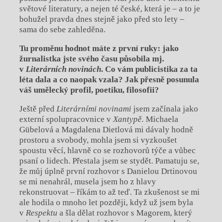
světové literatury, a nejen té české, která je – a to je
bohužel pravda dnes stejně jako před sto lety –
sama do sebe zahleděna.
Tu proměnu hodnot máte z první ruky: jako
žurnalistka jste svého času působila mj.
v
Literárních novinách
. Co vám publicistika za ta
léta dala a co naopak vzala? Jak přesně posunula
váš umělecký profil, poetiku, filosofii?
Ještě před
Literárními novinami
jsem začínala jako
externí spolupracovnice v
Xantypě.
Michaela
Gübelová a Magdalena Dietlová mi dávaly hodně
prostoru a svobody, mohla jsem si vyzkoušet
spoustu věcí, hlavně co se rozhovorů týče a vůbec
psaní o lidech. Přestala jsem se stydět. Pamatuju se,
že můj úplně první rozhovor s Danielou Drtinovou
se mi nenahrál, musela jsem ho z hlavy
rekonstruovat – říkám to až teď. Ta zkušenost se mi
ale hodila o mnoho let později, když už jsem byla
v
Respektu
a šla dělat rozhovor s Magorem, který