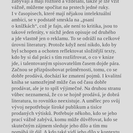
zabývají a mají rozhled a vzdělání, takže je lze vzít
vážně, můžeme spočítat na prstech jedné ruky.
I v časopisech, které mají nějakou intelektuální
ambici, se v podstatě smrskla na „psaní
o knížkách“, což je fajn, ale není to kritika, jsou to
takové referáty, v nichž jeden opisuje od druhého
a jde vlastně jen o reklamu. To se odráží na celkové
úrovni literatury. Protože když není nikdo, kdo by
byl schopen a ochoten reflektovat složitější texty,
kdo by si dal práci s tím rozšifrovat, o co v knize
jde, i talentovaným spisovatelům časem dojde pára.
Začnou se přizpůsobovat průměrnosti, tomu, co se
dobře prodává, dochází ke zmatení pojmů. I kvalitní
kniha se samozřejmě může čas od času dobře
prodávat, ale je to spíš výjimečné. Na druhou stranu
vůbec neznamená, že co se hojně prodává, je dobrá
literatura, to rovnítko neexistuje. A umělec pro svůj
vývoj nepotřebuje široké publikum a tisíce
prodaných výtisků. Potřebuje někoho, kdo se jeho
prací vážně zabývá, komu může důvěřovat, kdo se
skutečným zájmem sleduje jeho dílo a tím mu
pomáhá jít dál. A kdo také vidí jeho dílo v kontextu