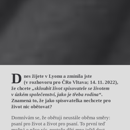
D
nes žijete v Lyonu a zmínila jste
(v rozhovoru pro ČRo Vltava; 14. 11. 2022),
že chcete
„skloubit život spisovatele se životem
v úzkém společenství, jako je třeba rodina“
.
Znamená to, že jako spisovatelka nechcete pro
život nic obětovat?
Domnívám se, že obětuji neustále oběma směry:
psaní pro život a život pro psaní. To první teď
možná o něco víc, protože děti mne ještě dost