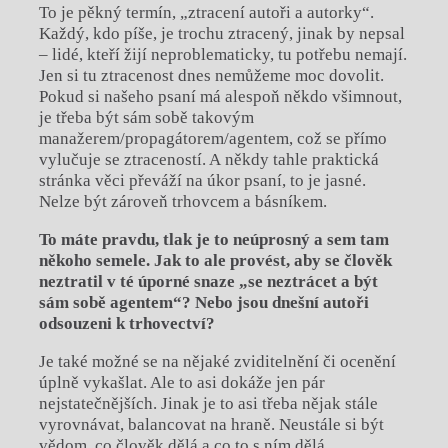
To je pěkný termín, „ztracení autoři a autorky“.
Každý, kdo píše, je trochu ztracený, jinak by nepsal
– lidé, kteří žijí neproblematicky, tu potřebu nemají.
Jen si tu ztracenost dnes nemůžeme moc dovolit.
Pokud si našeho psaní má alespoň někdo všimnout,
je třeba být sám sobě takovým
manažerem/propagátorem/agentem, což se přímo
vylučuje se ztraceností. A někdy tahle praktická
stránka věci převáží na úkor psaní, to je jasné.
Nelze být zároveň trhovcem a básníkem.
To máte pravdu, tlak je to neúprosný a sem tam
někoho semele. Jak to ale provést, aby se člověk
neztratil v té úporné snaze „se neztrácet a být
sám sobě agentem“? Nebo jsou dnešní autoři
odsouzeni k trhovectví?
Je také možné se na nějaké zviditelnění či ocenění
úplně vykašlat. Ale to asi dokáže jen pár
nejstatečnějších. Jinak je to asi třeba nějak stále
vyrovnávat, balancovat na hraně. Neustále si být
vědom, co člověk dělá a co to s ním dělá,