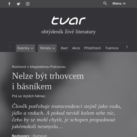
Menu
obtýdeník živé literatury
Rubriky
Témata
Ravt
Akce
Příležitosti
Tvárnice
Archiv
Beletrie
Ženy v katolické literatuře
Drobná publicistika
Právě vychází
Rozhovor s Magdalénou Platzovou
Esejistika
Mauzoleum
Nelze být trhovcem
Recenze a reflexe
Divadlo
Reportáže
Historie kolonialismu
i básníkem
Rozhovory
Dokument
Výroční ceny
Ptá se Vojtěch Němec
Člověk potřebuje transcendenci stejně jako vodu,
jídlo a vzduch. A pokud nevidí kolem sebe nic,
čeho by se mohl chytit, je schopen propadnout
jakémukoli nesmyslu…
Rozhovory
– Rozhovor