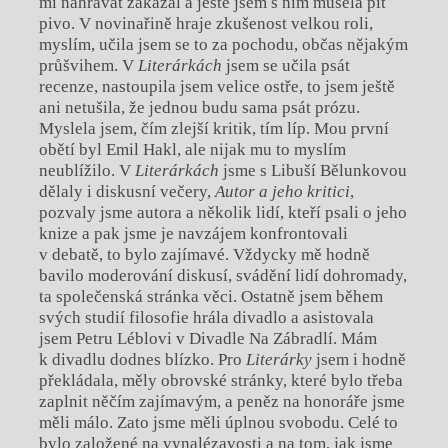
mi nahrávat zakázal a ještě jsem s ním musela pít
pivo. V novinařině hraje zkušenost velkou roli,
myslím, učila jsem se to za pochodu, občas nějakým
průšvihem. V
Literárkách
jsem se učila psát
recenze, nastoupila jsem velice ostře, to jsem ještě
ani netušila, že jednou budu sama psát prózu.
Myslela jsem, čím zlejší kritik, tím líp. Mou první
obětí byl Emil Hakl, ale nijak mu to myslím
neublížilo. V
Literárkách
jsme s Libuší Bělunkovou
dělaly i diskusní večery,
Autor a jeho kritici
,
pozvaly jsme autora a několik lidí, kteří psali o jeho
knize a pak jsme je navzájem konfrontovali
v debatě, to bylo zajímavé. Vždycky mě hodně
bavilo moderování diskusí, svádění lidí dohromady,
ta společenská stránka věci. Ostatně jsem během
svých studií filosofie hrála divadlo a asistovala
jsem Petru Léblovi v Divadle Na Zábradlí. Mám
k divadlu dodnes blízko. Pro
Literárky
jsem i hodně
překládala, měly obrovské stránky, které bylo třeba
zaplnit něčím zajímavým, a peněz na honoráře jsme
měli málo. Zato jsme měli úplnou svobodu. Celé to
bylo založené na vynalézavosti a na tom, jak jsme