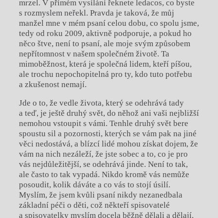
mrzel. V přímém vysílání řeknete ledacos, co byste
s rozmyslem neřekl. Pravda je taková, že můj
manžel mne v mém psaní celou dobu, co spolu jsme,
tedy od roku 2009, aktivně podporuje, a pokud ho
něco štve, není to psaní, ale moje svým způsobem
nepřítomnost v našem společném životě. Ta
mimoběžnost, která je společná lidem, kteří píšou,
ale trochu nepochopitelná pro ty, kdo tuto potřebu
a zkušenost nemají.
Jde o to, že vedle života, který se odehrává tady
a teď, je ještě druhý svět, do něhož ani vaši nejbližší
nemohou vstoupit s vámi. Tenhle druhý svět bere
spoustu sil a pozornosti, kterých se vám pak na jiné
věci nedostává, a blízcí lidé mohou získat dojem, že
vám na nich nezáleží, že jste sobec a to, co je pro
vás nejdůležitější, se odehrává jinde. Není to tak,
ale často to tak vypadá. Nikdo kromě vás nemůže
posoudit, kolik dáváte a co vás to stojí úsilí.
Myslím, že jsem kvůli psaní nikdy nezanedbala
základní péči o děti, což někteří spisovatelé
a spisovatelky myslím docela běžně dělali a dělají.