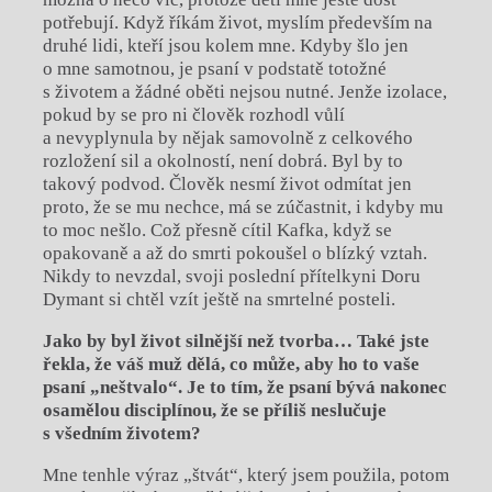
potřebují. Když říkám život, myslím především na
druhé lidi, kteří jsou kolem mne. Kdyby šlo jen
o mne samotnou, je psaní v podstatě totožné
s životem a žádné oběti nejsou nutné. Jenže izolace,
pokud by se pro ni člověk rozhodl vůlí
a nevyplynula by nějak samovolně z celkového
rozložení sil a okolností, není dobrá. Byl by to
takový podvod. Člověk nesmí život odmítat jen
proto, že se mu nechce, má se zúčastnit, i kdyby mu
to moc nešlo. Což přesně cítil Kafka, když se
opakovaně a až do smrti pokoušel o blízký vztah.
Nikdy to nevzdal, svoji poslední přítelkyni Doru
Dymant si chtěl vzít ještě na smrtelné posteli.
Jako by byl život silnější než tvorba… T
aké jste
řekla, že váš muž dělá, co může, aby ho to vaše
psaní „neštvalo“. Je to tím,
že psaní bývá nakonec
osamělou disciplínou, že se příliš neslučuje
s všedním životem?
Mne tenhle výraz „štvát“, který jsem použila, potom