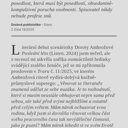
posedlost, která musí být posedlostí, obsedantně-
kompulzivní porucha osobnosti. Spisovatel nikdy
nebude profese snů.
Drobná publicistika
– Slovo
Z čísla 13/2025
L
iterární debut scenáristky Doroty Ambrožové
Poslední léto
(Listen, 2024) jsem nečetl, ale
z recenzí mi utkvěla znělka osmnáctileté hrdinky
svádějící zralého ženáče, jež se mi zpřítomnila
proslovem v
Tvaru
č. 11/2025, ve kterém
Ambrožová citově vydírá-dobývá knižně-
průmyslové superego:
„Věnovat se literatuře
znamená udělat ze sebe nuzáka. Je to rozhodnutí,
které si musím neustále obhajovat nejen sama před
sebou, ale také před svými nejbližšími a ostatně
před celým světem. Mám nárok ochuzovat svou
rodinu, když jsem si dovolila věnovat velkou část
svého pracovního času tak nevýdělečné činnosti,
jako je psaní? Mám nárok lebedit si ve svém životě