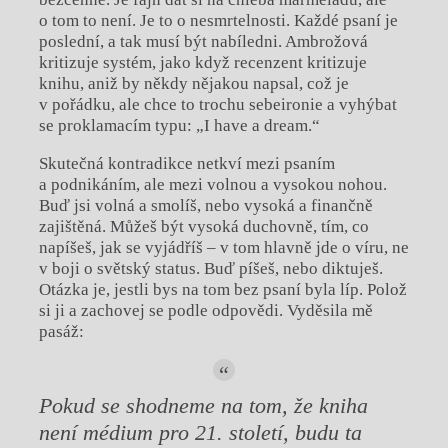
o tom to není. Je to o nesmrtelnosti. Každé psaní je
poslední, a tak musí být nabíledni. Ambrožová
kritizuje systém, jako když recenzent kritizuje
knihu, aniž by někdy nějakou napsal, což je
v pořádku, ale chce to trochu sebeironie a vyhýbat
se proklamacím typu: „I have a dream.“
Skutečná kontradikce netkví mezi psaním
a podnikáním, ale mezi volnou a vysokou nohou.
Buď jsi volná a smolíš, nebo vysoká a finančně
zajištěná. Můžeš být vysoká duchovně, tím, co
napíšeš, jak se vyjádříš – v tom hlavně jde o víru, ne
v boji o světský status. Buď píšeš, nebo diktuješ.
Otázka je, jestli bys na tom bez psaní byla líp. Polož
si ji a zachovej se podle odpovědi. Vyděsila mě
pasáž:
Pokud se shodneme na tom, že kniha
není médium pro 21. století, budu ta