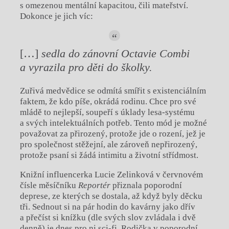
s omezenou mentální kapacitou, čili mateřství.
Dokonce je jich víc:
[…]
sedla do zánovní Octavie Combi
a vyrazila pro děti do školky.
Zuřivá medvědice se odmítá smířit s existenciálním
faktem, že kdo píše, okrádá rodinu. Chce pro své
mládě to nejlepší, soupeří s úklady lesa-systému
a svých intelektuálních potřeb. Tento mód je možné
považovat za přirozený, protože jde o rození, jež je
pro společnost stěžejní, ale zároveň nepřirozený,
protože psaní si žádá intimitu a životní střídmost.
Knižní influencerka Lucie Zelinková v červnovém
čísle měsíčníku
Reportér
přiznala poporodní
deprese, ze kterých se dostala, až když byly děcku
tři. Sednout si na pár hodin do kavárny jako dřív
a přečíst si knížku (dle svých slov zvládala i dvě
denně) je dnes pro ni sci-fi. Rodička v poporodní