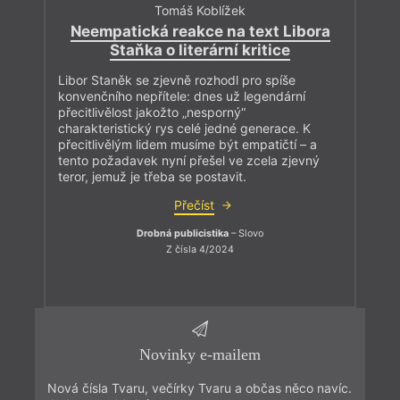
Tomáš Koblížek
Neempatická reakce na text Libora
Staňka o literární kritice
Libor Staněk se zjevně rozhodl pro spíše
konvenčního nepřítele: dnes už legendární
přecitlivělost jakožto „nesporný“
charakteristický rys celé jedné generace. K
přecitlivělým lidem musíme být empatičtí – a
tento požadavek nyní přešel ve zcela zjevný
teror, jemuž je třeba se postavit.
Přečíst
Drobná publicistika
– Slovo
Z čísla 4/2024
Novinky e-mailem
Nová čísla Tvaru, večírky Tvaru a občas něco navíc.