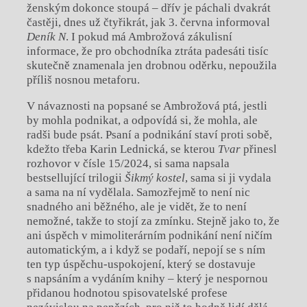
ženským dokonce stoupá – dřív je páchali dvakrát
častěji, dnes už čtyřikrát, jak 3. června informoval
Deník N
. I pokud má Ambrožová zákulisní
informace, že pro obchodníka ztráta padesáti tisíc
skutečně znamenala jen drobnou oděrku, nepoužila
příliš nosnou metaforu.
V návaznosti na popsané se Ambrožová ptá, jestli
by mohla podnikat, a odpovídá si, že mohla, ale
radši bude psát. Psaní a podnikání staví proti sobě,
kdežto třeba Karin Lednická, se kterou
Tvar
přinesl
rozhovor v čísle 15/2024, si sama napsala
bestsellující trilogii
Šikmý kostel
, sama si ji vydala
a sama na ní vydělala. Samozřejmě to není nic
snadného ani běžného, ale je vidět, že to není
nemožné, takže to stojí za zmínku. Stejně jako to, že
ani úspěch v mimoliterárním podnikání není ničím
automatickým, a i když se podaří, nepojí se s ním
ten typ úspěchu-uspokojení, který se dostavuje
s napsáním a vydáním knihy – který je nespornou
přidanou hodnotou spisovatelské profese