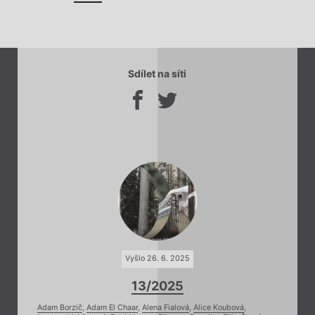
Sdílet na síti
Vyšlo 26. 6. 2025
13/2025
Adam Borzič
,
Adam El Chaar
,
Alena Fialová
,
Alice Koubová
,