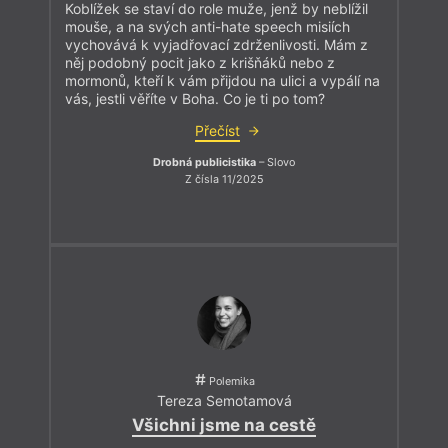
Koblížek se staví do role muže, jenž by neblížil
mouše, a na svých anti-hate speech misiích
vychovává k vyjadřovací zdrženlivosti. Mám z
něj podobný pocit jako z krišňáků nebo z
mormonů, kteří k vám přijdou na ulici a vypálí na
vás, jestli věříte v Boha. Co je ti po tom?
Přečíst
Drobná publicistika
– Slovo
Z čísla 11/2025
Polemika
Tereza Semotamová
Všichni jsme na cestě