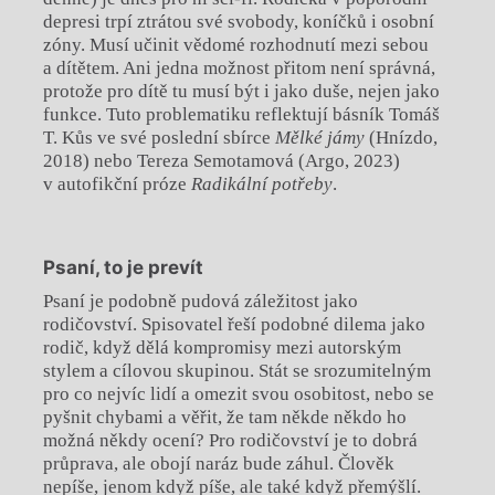
depresi trpí ztrátou své svobody, koníčků i osobní
zóny. Musí učinit vědomé rozhodnutí mezi sebou
a dítětem. Ani jedna možnost přitom není správná,
protože pro dítě tu musí být i jako duše, nejen jako
funkce. Tuto problematiku reflektují básník Tomáš
T. Kůs ve své poslední sbírce
Mělké jámy
(Hnízdo,
2018) nebo Tereza Semotamová (Argo, 2023)
v autofikční próze
Radikální potřeby
.
Psaní, to je prevít
Psaní je podobně pudová záležitost jako
rodičovství. Spisovatel řeší podobné dilema jako
rodič, když dělá kompromisy mezi autorským
stylem a cílovou skupinou. Stát se srozumitelným
pro co nejvíc lidí a omezit svou osobitost, nebo se
pyšnit chybami a věřit, že tam někde někdo ho
možná někdy ocení? Pro rodičovství je to dobrá
průprava, ale obojí naráz bude záhul. Člověk
nepíše, jenom když píše, ale také když přemýšlí.