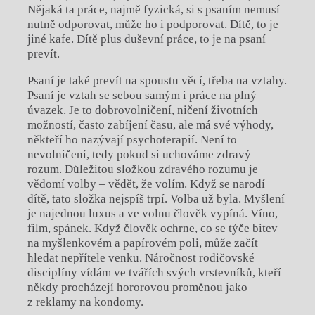
Nějaká ta práce, najmě fyzická, si s psaním nemusí
nutně odporovat, může ho i podporovat. Dítě, to je
jiné kafe. Dítě plus duševní práce, to je na psaní
prevít.
Psaní je také prevít na spoustu věcí, třeba na vztahy.
Psaní je vztah se sebou samým i práce na plný
úvazek. Je to dobrovolničení, ničení životních
možností, často zabíjení času, ale má své výhody,
někteří ho nazývají psychoterapií. Není to
nevolničení, tedy pokud si uchováme zdravý
rozum. Důležitou složkou zdravého rozumu je
vědomí volby – vědět, že volím. Když se narodí
dítě, tato složka nejspíš trpí. Volba už byla. Myšlení
je najednou luxus a ve volnu člověk vypíná. Víno,
film, spánek. Když člověk ochrne, co se týče bitev
na myšlenkovém a papírovém poli, může začít
hledat nepřítele venku. Náročnost rodičovské
disciplíny vídám ve tvářích svých vrstevníků, kteří
někdy procházejí hororovou proměnou jako
z reklamy na kondomy.