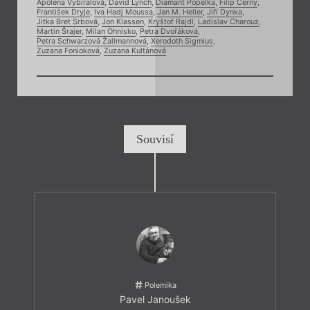
Apolena Vybíralová
,
David Lynch
,
Diamant Popelka
,
Filip Černý
,
František Dryje
,
Iva Hadj Moussa
,
Jan M. Heller
,
Jiří Dynka
,
Jitka Bret Srbová
,
Jon Klassen
,
Kryštof Rajdl
,
Ladislav Charouz
,
Martin Šrajer
,
Milan Ohnisko
,
Petra Dvořáková
,
Petra Schwarzová Žallmannová
,
Xerodoth Sigmius
,
Zuzana Fonioková
,
Zuzana Kultánová
Souvisí
Polemika
Pavel Janoušek