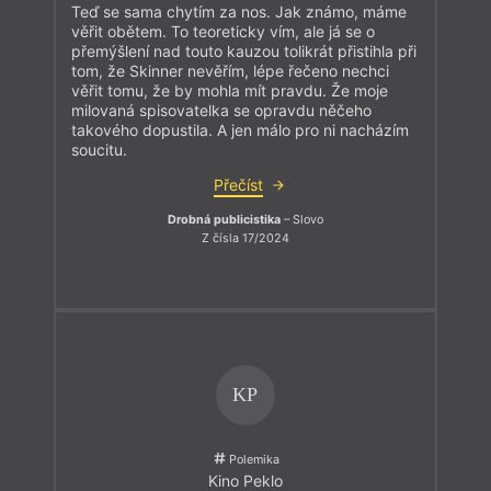
Teď se sama chytím za nos. Jak známo, máme
věřit obětem. To teoreticky vím, ale já se o
přemýšlení nad touto kauzou tolikrát přistihla při
tom, že Skinner nevěřím, lépe řečeno nechci
věřit tomu, že by mohla mít pravdu. Že moje
milovaná spisovatelka se opravdu něčeho
takového dopustila. A jen málo pro ni nacházím
soucitu.
Přečíst
Drobná publicistika
– Slovo
Z čísla 17/2024
KP
Polemika
Kino Peklo