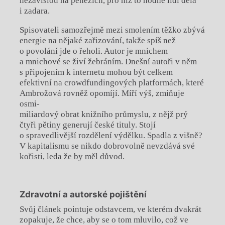
nezávislou na penězích, pro niž to hodně lidí dělá
i zadara.
Spisovateli samozřejmě mezi smolením těžko zbývá
energie na nějaké zařizování, takže spíš než
o povolání jde o řeholi. Autor je mnichem
a mnichové se živí žebráním. Dnešní autoři v něm
s připojením k internetu mohou být celkem
efektivní na crowdfundingových platformách, které
Ambrožová rovněž opomíjí. Míří výš, zmiňuje
osmi-
miliardový obrat knižního průmyslu, z nějž prý
čtyři pětiny generují české tituly. Stojí
o spravedlivější rozdělení výdělku. Spadla z višně?
V kapitalismu se nikdo dobrovolně nevzdává své
kořisti, leda že by měl důvod.
Zdravotní a autorské pojištění
Svůj článek pointuje odstavcem, ve kterém dvakrát
zopakuje, že chce, aby se o tom mluvilo, což ve