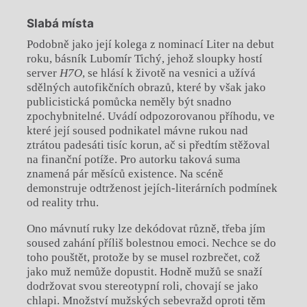
Slabá místa
Podobně jako její kolega z nominací Liter na debut
roku, básník Lubomír Tichý, jehož sloupky hostí
server
H7O
, se hlásí k životě na vesnici a užívá
sdělných autofikčních obrazů, které by však jako
publicistická pomůcka neměly být snadno
zpochybnitelné. Uvádí odpozorovanou příhodu, ve
které její soused podnikatel mávne rukou nad
ztrátou padesáti tisíc korun, ač si předtím stěžoval
na finanční potíže. Pro autorku taková suma
znamená pár měsíců existence. Na scéně
demonstruje odtrženost jejích-literárních podmínek
od reality trhu.
Ono mávnutí ruky lze dekódovat různě, třeba jím
soused zahání příliš bolestnou emoci. Nechce se do
toho pouštět, protože by se musel rozbrečet, což
jako muž nemůže dopustit. Hodně mužů se snaží
dodržovat svou stereotypní roli, chovají se jako
chlapi. Množství mužských sebevražd oproti těm