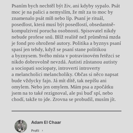
Psaním bych nechtěl být živ, ani kdyby sypalo. Psát
moc je na palici a nemyslím, že mít za to moc by
znamenalo psát míň nebo líp. Psaní je rituál,
posedlost, která musí být posedlostí, obsedantně-
kompulzivní porucha osobnosti. Spisovatel nikdy
nebude profese snů. Blíž realitě než průměrná mzda
je fond pro ohrožené autory. Politika a byznys psaní
spasí jen tehdy, když se psaní stane politikou
a byznysem. Svého místa v potravinovém řetězci se
nikdo dobrovolně nevzdá. Autisti zůstanou autisty
a sociopati sociopaty, introverti introverty
a melancholici melancholiky. Občas si něco napsat
bude vždycky fajn. Já mít dítě, tak nepíšu ani
omylem. Nebo jen omylem. Mám psa a zpočátku
jsem na to také rezignoval, ale psi buď spí, nebo
chodí, takže to jde. Zrovna se probudil, musím jít.
Chviličku.
Adam El Chaar
Načítá se.
Profil