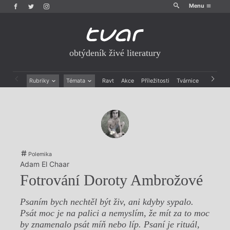
Menu
obtýdeník živé literatury
Rubriky
Témata
Ravt
Akce
Příležitosti
Tvárnice
Archiv
Beletrie
Ženy v katolické literatuře
Drobná publicistika
Právě vychází
Esejistika
Mauzoleum
Recenze a reflexe
Divadlo
Reportáže
Historie kolonialismu
Rozhovory
Dokument
Polemika
Výroční ceny
Adam El Chaar
Fotrování Doroty Ambrožové
Psaním bych nechtěl být živ, ani kdyby sypalo.
Psát moc je na palici a nemyslím, že mít za to moc
by znamenalo psát míň nebo líp. Psaní je rituál,