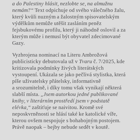
a do Palestiny hlásit, nezlobte se, na almužnu
nemám?“
Text odpichuje od svého válečného žalu,
který kvůli nuzným a žalostným spisovatelským
výdělkům nemůže utěšit zasláním peněz
fejsbukovému profilu, který ji náhodně oslovil a za
kterým může i nemusí být obyvatel zdecimované
Gazy.
Vyzbrojena nominací na Literu Ambrožová
publicisticky debutovala už v
Tvaru
č. 7/2025, kde
kritizovala podmínky živých literátských
vystoupení. Ukázala se jako pečlivá stylistka, která
píše uživatelsky přátelsky, informativně
a srozumitelně, i díky tomu však vynikají některá
slabší místa.
„Jsem autorkou jedné publikované
knihy, v literárním prostředí jsem v podstatě
elévka,“
zaštiťuje se naivitou. Kromě své
neposkvrněnosti se hlásí také ke katolické víře,
kterou ovšem nespojuje s bohabojným postojem.
Právě naopak – bejby nebude sedět v koutě.