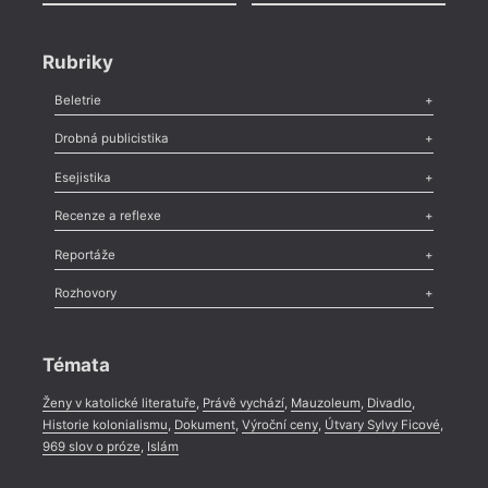
Rubriky
Beletrie
Poezie
,
Próza
,
Dokumenty
,
Drama
,
Celá rubrika
Drobná publicistika
Odlesk
,
Zasláno
,
Nezařazené
,
Novinky v Tvaru
,
Slovo
,
Výročí
,
Esejistika
Nekrolog
,
Glosa
,
Sloupek
,
Pozvánka
,
Literární soutěž
,
Komentář
,
Celá rubrika
Esej
,
Pádlo
,
Úvaha
,
Texty
,
Studie
,
Celá rubrika
Recenze a reflexe
Recenze
,
Dvakrát
,
Horké párky
,
969 slov o próze
,
Reportáže
Méně slov o próze
,
Celá rubrika
Literární zítřky
,
Reportáž
,
Literární život
,
Divadlo
,
Kritický ohlas
,
Rozhovory
Celá rubrika
Rozhovor
,
Anketa
,
Celá rubrika
Témata
Ženy v katolické literatuře
,
Právě vychází
,
Mauzoleum
,
Divadlo
,
Historie kolonialismu
,
Dokument
,
Výroční ceny
,
Útvary Sylvy Ficové
,
969 slov o próze
,
Islám