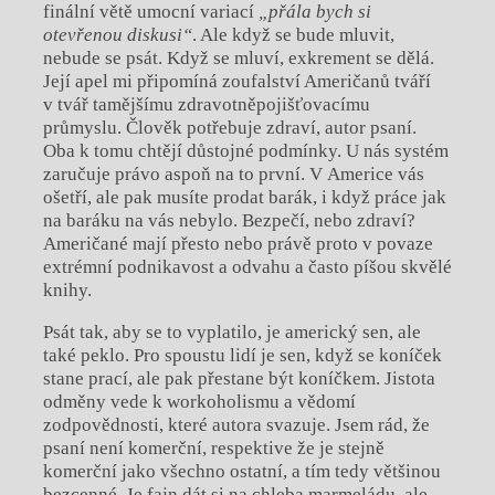
finální větě umocní variací
„přála bych si
otevřenou diskusi“
. Ale když se bude mluvit,
nebude se psát. Když se mluví, exkrement se dělá.
Její apel mi připomíná zoufalství Američanů tváří
v tvář tamějšímu zdravotněpojišťovacímu
průmyslu. Člověk potřebuje zdraví, autor psaní.
Oba k tomu chtějí důstojné podmínky. U nás systém
zaručuje právo aspoň na to první. V Americe vás
ošetří, ale pak musíte prodat barák, i když práce jak
na baráku na vás nebylo. Bezpečí, nebo zdraví?
Američané mají přesto nebo právě proto v povaze
extrémní podnikavost a odvahu a často píšou skvělé
knihy.
Psát tak, aby se to vyplatilo, je americký sen, ale
také peklo. Pro spoustu lidí je sen, když se koníček
stane prací, ale pak přestane být koníčkem. Jistota
odměny vede k workoholismu a vědomí
zodpovědnosti, které autora svazuje. Jsem rád, že
psaní není komerční, respektive že je stejně
komerční jako všechno ostatní, a tím tedy většinou
bezcenné. Je fajn dát si na chleba marmeládu, ale