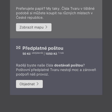
Preferujete papír? My taky. Čísla Tvaru v tištěné
podobě si můžete koupit na různých místech v
České republice.
Zobrazit mapu
Předplatné poštou
obtýdeník
1 rok
50 Kč
|
1050 Kč
Raději byste naše čísla
dostávali poštou
?
Poštovní předplatné Tvaru nestojí moc a zároveň
podpoří náš provoz.
Objednat
Př