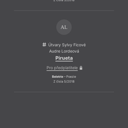
Z čísla 5/2018
AL
Útvary Sylvy Ficové
Audre Lordeová
Pirueta
Pro předplatitele
Beletrie
– Poezie
Z čísla 5/2018
ZPĚT