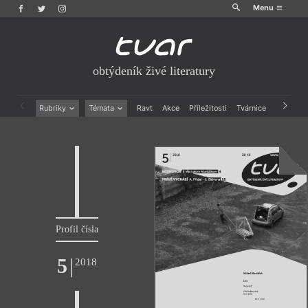
Menu
obtýdeník živé literatury
Rubriky
Témata
Ravt
Akce
Příležitosti
Tvárnice
Archiv
Beletrie
Ženy v katolické literatuře
Drobná publicistika
Právě vychází
Esejistika
Mauzoleum
Recenze a reflexe
Divadlo
Reportáže
Historie kolonialismu
Rozhovory
Dokument
Výroční ceny
Profil čísla
5
|
2018