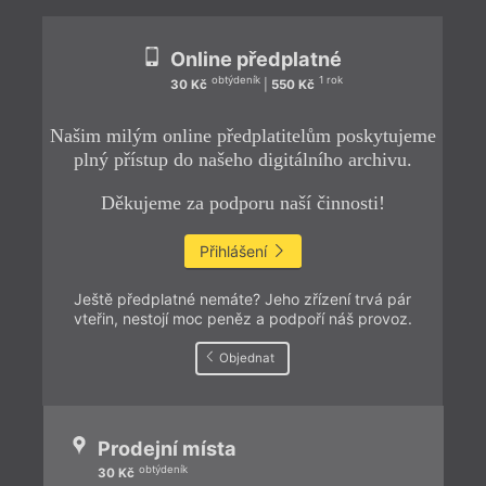
Online předplatné
obtýdeník
1 rok
30 Kč
|
550 Kč
Našim milým online předplatitelům poskytujeme
plný přístup do našeho digitálního archivu.
Děkujeme za podporu naší činnosti!
Přihlášení
Ještě předplatné nemáte? Jeho zřízení trvá pár
vteřin, nestojí moc peněz a podpoří náš provoz.
Objednat
Prodejní místa
obtýdeník
30 Kč