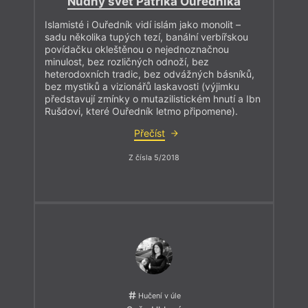
Nudný svět Patrika Ouředníka
Islamisté i Ouředník vidí islám jako monolit –
sadu několika tupých tezí, banální verbířskou
povídačku okleštěnou o nejednoznačnou
minulost, bez rozličných odnoží, bez
heterodoxních tradic, bez odvážných básníků,
bez mystiků a vizionářů laskavosti (výjimku
představují zmínky o mutazilistickém hnutí a Ibn
Rušdovi, které Ouředník letmo připomene).
Přečíst
Z čísla 5/2018
Hučení v úle