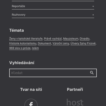
Pa
Recenze
,
Dvakrát
,
Horké párky
,
969 slov o próze
,
Reportáže
Méně slov o próze
,
Celá rubrika
Pl
Literární zítřky
,
Reportáž
,
Literární život
,
Divadlo
,
Kritický ohlas
,
Rozhovory
Celá rubrika
Po
Rozhovor
,
Anketa
,
Celá rubrika
Ho
Témata
Pí
Ženy v katolické literatuře
,
Právě vychází
,
Mauzoleum
,
Divadlo
,
Ku
Historie kolonialismu
,
Dokument
,
Výroční ceny
,
Útvary Sylvy Ficové
,
969 slov o próze
,
Islám
Fr
Kr
Vyhledávání
Dr
Ko
Ří
Ch
Tvar na síti
Partneři
Se
Tř