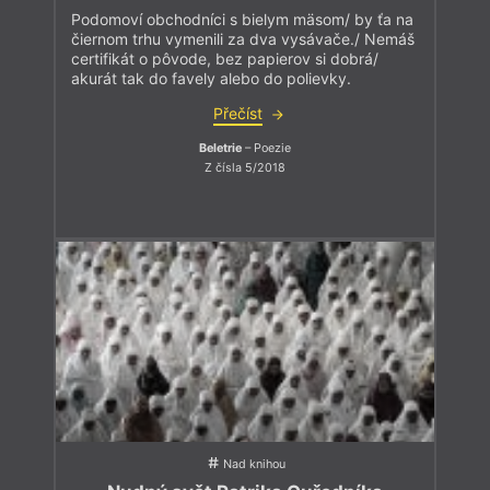
Podomoví obchodníci s bielym mäsom/ by ťa na
čiernom trhu vymenili za dva vysávače./ Nemáš
certifikát o pôvode, bez papierov si dobrá/
akurát tak do favely alebo do polievky.
Přečíst
Beletrie
– Poezie
Z čísla 5/2018
Nad knihou