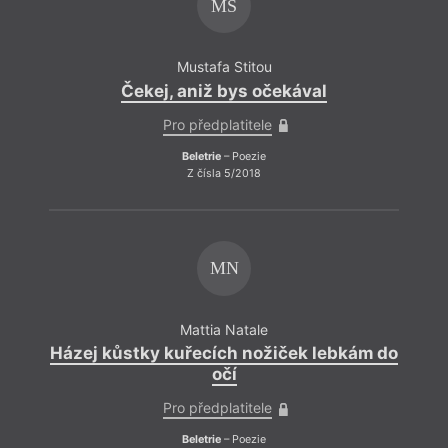
MS
Mustafa Stitou
Čekej, aniž bys očekával
Pro předplatitele
Beletrie
– Poezie
Z čísla 5/2018
MN
Mattia Natale
Házej kůstky kuřecích nožiček lebkám do
očí
Pro předplatitele
Beletrie
– Poezie