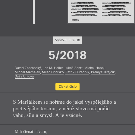
Vyšlo 8. 3. 2018
5/2018
David Zábranský
,
Jan M. Heller
,
Lukáš Senft
,
Michal Habaj
,
Michal Maršálek
,
Milan Ohnisko
,
Patrik Ouředník
,
Přemysl Krejčík
,
Saša Uhlová
Získat číslo
S Maršálkem se noříme do jaksi vyspělejšího a
poctivějšího kosmu, v němž slovo má pořád
váhu, sílu a smysl. A je vzácné.
Milí čtenáři Tvaru,