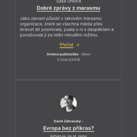
Saša Uhlová
Dobré zprávy z marasmu
Jako zjevení působí v takovém marasmu
organizace, které se všechna média přes
dvacet let posmívala, psala o ní s despektem a
považovala ji za relikt minulého režimu.
Přečíst
Drobná publicistika
– Slovo
Z čísla 5/2018
David Zábranský
–
Evropa bez příkras?
Reflektuje Jan M. Heller