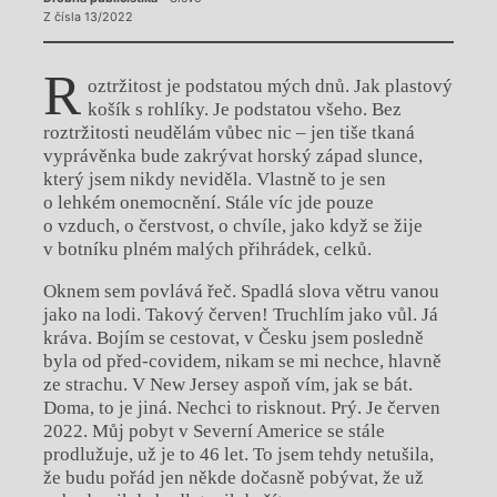
Z čísla 13/2022
R
oztržitost je podstatou mých dnů. Jak plastový
košík s rohlíky. Je podstatou všeho. Bez
roztržitosti neudělám vůbec nic – jen tiše tkaná
vyprávěnka bude zakrývat horský západ slunce,
který jsem nikdy neviděla. Vlastně to je sen
o lehkém onemocnění. Stále víc jde pouze
o vzduch, o čerstvost, o chvíle, jako když se žije
v botníku plném malých přihrádek, celků.
Oknem sem povlává řeč. Spadlá slova větru vanou
jako na lodi. Takový červen! Truchlím jako vůl. Já
kráva. Bojím se cestovat, v Česku jsem posledně
byla od před-covidem, nikam se mi nechce, hlavně
ze strachu. V New Jersey aspoň vím, jak se bát.
Doma, to je jiná. Nechci to risknout. Prý. Je červen
2022. Můj pobyt v Severní Americe se stále
prodlužuje, už je to 46 let. To jsem tehdy netušila,
že budu pořád jen někde dočasně pobývat, že už