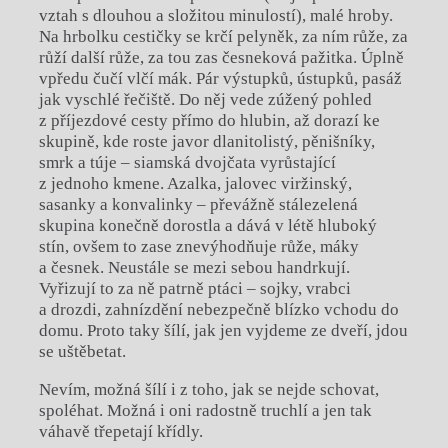
vztah s dlouhou a složitou minulostí), malé hroby.
Na hrbolku cestičky se krčí pelyněk, za ním růže, za
růží další růže, za tou zas česneková pažitka. Úplně
vpředu čučí vlčí mák. Pár výstupků, ústupků, pasáž
jak vyschlé řečiště. Do něj vede zúžený pohled
z příjezdové cesty přímo do hlubin, až dorazí ke
skupině, kde roste javor dlanitolistý, pěnišníky,
smrk a túje – siamská dvojčata vyrůstající
z jednoho kmene. Azalka, jalovec viržinský,
sasanky a konvalinky – převážně stálezelená
skupina konečně dorostla a dává v létě hluboký
stín, ovšem to zase znevýhodňuje růže, máky
a česnek. Neustále se mezi sebou handrkují.
Vyřizují to za ně patrně ptáci – sojky, vrabci
a drozdi, zahnízdění nebezpečně blízko vchodu do
domu. Proto taky šílí, jak jen vyjdeme ze dveří, jdou
se uštěbetat.
Nevím, možná šílí i z toho, jak se nejde schovat,
spoléhat. Možná i oni radostně truchlí a jen tak
váhavě třepetají křídly.