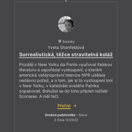
Soutoky
Yveta Shanfeldová
Surrealistická, těžce stravitelná koláž
Později v New Yorku da Ponte vyučoval italskou
literaturu a uspořádal vystoupení, o kterém
americká veřejnoprávní televize NPR udělala
nedávno pořad, a o tom, jak si to vystoupení loni
v New Yorku, v katedrále svatého Patrika
zopakovali. Bohužel se do toho připletl režisér
Scorsese. A měl řeči.
Přečíst
Drobná publicistika
– Slovo
Z čísla 12/2022