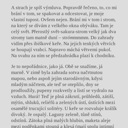
A strach je spíš výmluva. Popravdě řečeno, to, co mi
brání v tom, se spakovat a odcestovat, je moje
vlastní tupost. Ovšem nejen. Brání mi v tom i strom,
na který se dívám z velkého okna obýváku. Tam je
celý svět. Přerostlý svět-sakura-strom velký jak dva
stromy tam matně duní – str
óm
mmmm. Do zahrady
vidím přes ibiškové keře. Na jejich tenkých větvích
se houpají vrabci. Napravo máchá větvemi pukol.
Na svahu za ním se předzahrádka plazí k chodníku.
Je to nepořádnice, jako já. Obě se snažíme, já
marně. V zimě byla zahrada sotva načrtnutou
mapou, nebo aspoň jejím starodávným, kdysi
mladým náčrtem, ale teď se oteplilo, dny se
prodloužily, pupeny rozkvetly a listí se vydralo na
vzduch. Hurá! Teď je plná zákrutí, průhledů, zátiší,
mýtin, shluků, reliéfů a zelených ústí, ústících mezi
osamělé trucující solitéry. U keře se rozvaluje králík
divoký. Je ospalý. Laguny zeleně, tůně stínů,
odstínů. Zátoka plná malých hlubin, maketa aleje
mezi poděnkami stoupá a klesá (mají spolu intimní