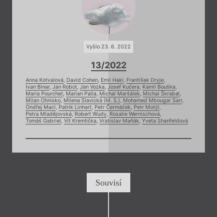
Vyšlo 23. 6. 2022
13/2022
Anna Kotvalová
,
David Cohen
,
Emil Hakl
,
František Dryje
,
Ivan Binar
,
Jan Robot
,
Jan Vozka
,
Josef Kučera
,
Kamil Bouška
,
Maria Pourchet
,
Marian Palla
,
Michal Maršálek
,
Michal Škrabal
,
Milan Ohnisko
,
Milena Slavická (M. S.)
,
Mohamed Mbougar Sarr
,
Ondřej Macl
,
Patrik Linhart
,
Petr Čermáček
,
Petr Motýl
,
Petra Mladějovská
,
Robert Wudy
,
Rosalie Wernischová
,
Tomáš Gabriel
,
Vít Kremlička
,
Vratislav Maňák
,
Yveta Shanfeldová
Souvisí