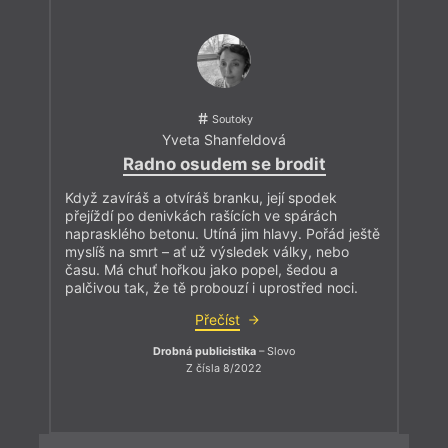
Soutoky
Yveta Shanfeldová
Radno osudem se brodit
Když zavíráš a otvíráš branku, její spodek
přejíždí po denivkách rašících ve spárách
naprasklého betonu. Utíná jim hlavy. Pořád ještě
myslíš na smrt – ať už výsledek války, nebo
času. Má chuť hořkou jako popel, šedou a
palčivou tak, že tě probouzí i uprostřed noci.
Přečíst
Drobná publicistika
– Slovo
Z čísla 8/2022