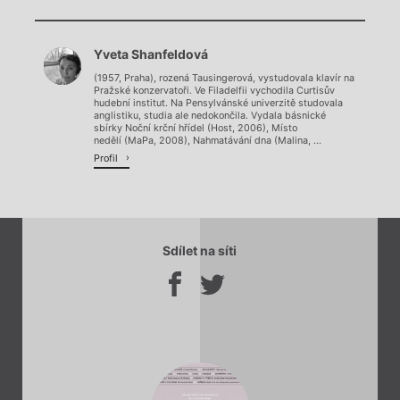
Chviličku.
Yveta Shanfeldová
Načítá se.
(1957, Praha), rozená Tausingerová, vystudovala klavír na
Pražské konzervatoři. Ve Filadelfii vychodila Curtisův
hudební institut. Na Pensylvánské univerzitě studovala
anglistiku, studia ale nedokončila. Vydala básnické
sbírky Noční krční hřídel (Host, 2006), Místo
nedělí (MaPa, 2008), Nahmatávání dna (Malina, ...
Profil
Sdílet na síti