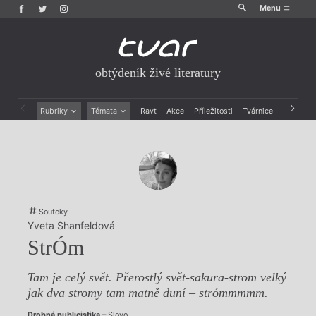
Menu
obtýdeník živé literatury
Rubriky
Témata
Ravt
Akce
Příležitosti
Tvárnice
Archiv
Beletrie
Ženy v katolické literatuře
Drobná publicistika
Právě vychází
Esejistika
Mauzoleum
Recenze a reflexe
Divadlo
Reportáže
Historie kolonialismu
Rozhovory
Dokument
Soutoky
Výroční ceny
Yveta Shanfeldová
StrÓm
Tam je celý svět. Přerostlý svět-sakura-strom velký
jak dva stromy tam matně duní – strómmmmm.
Drobná publicistika
– Slovo