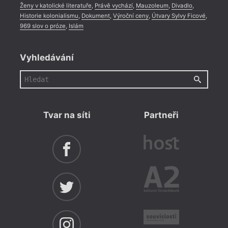
Ženy v katolické literatuře
,
Právě vychází
,
Mauzoleum
,
Divadlo
,
Historie kolonialismu
,
Dokument
,
Výroční ceny
,
Útvary Sylvy Ficové
,
969 slov o próze
,
Islám
Vyhledávání
Tvar na síti
Partneři