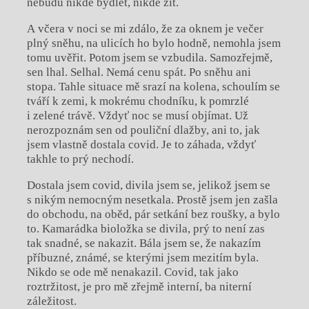
nebudu nikde bydlet, nikde žít.
A včera v noci se mi zdálo, že za oknem je večer
plný sněhu, na ulicích ho bylo hodně, nemohla jsem
tomu uvěřit. Potom jsem se vzbudila. Samozřejmě,
sen lhal. Selhal. Nemá cenu spát. Po sněhu ani
stopa. Tahle situace mě srazí na kolena, schoulím se
tváří k zemi, k mokrému chodníku, k pomrzlé
i zelené trávě. Vždyť noc se musí objímat. Už
nerozpoznám sen od pouliční dlažby, ani to, jak
jsem vlastně dostala covid. Je to záhada, vždyť
takhle to prý nechodí.
Dostala jsem covid, divila jsem se, jelikož jsem se
s nikým nemocným nesetkala. Prostě jsem jen zašla
do obchodu, na oběd, pár setkání bez roušky, a bylo
to. Kamarádka bioložka se divila, prý to není zas
tak snadné, se nakazit. Bála jsem se, že nakazím
příbuzné, známé, se kterými jsem mezitím byla.
Nikdo se ode mě nenakazil. Covid, tak jako
roztržitost, je pro mě zřejmě interní, ba niterní
záležitost.