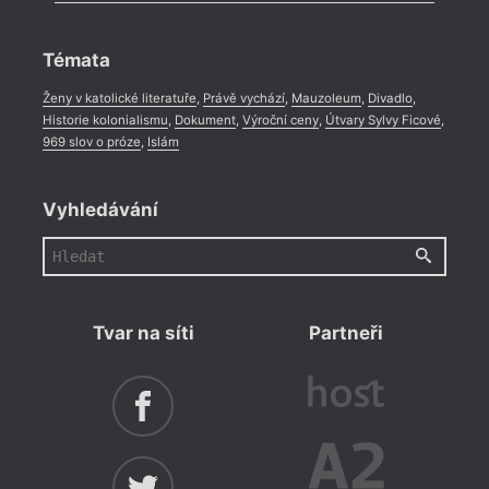
Celá rubrika
Rozhovor
,
Anketa
,
Celá rubrika
Témata
Ženy v katolické literatuře
,
Právě vychází
,
Mauzoleum
,
Divadlo
,
Historie kolonialismu
,
Dokument
,
Výroční ceny
,
Útvary Sylvy Ficové
,
969 slov o próze
,
Islám
Vyhledávání
Tvar na síti
Partneři