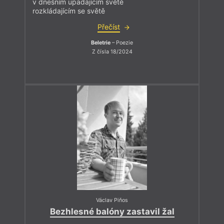
v dnešním upadajícím světě
rozkládajícím se světě
Přečíst
Beletrie
– Poezie
Z čísla 18/2024
Václav Piňos
Bezhlesné balóny zastavil žal