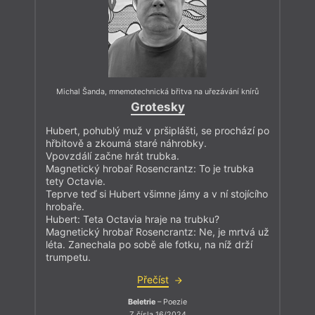
Michal Šanda
,
mnemotechnická břitva na uřezávání knírů
Grotesky
Hubert, pohublý muž v pršiplášti, se prochází po
hřbitově a zkoumá staré náhrobky.
Vpovzdálí začne hrát trubka.
Magnetický hrobař Rosencrantz: To je trubka
tety Octavie.
Teprve teď si Hubert všimne jámy a v ní stojícího
hrobaře.
Hubert: Teta Octavia hraje na trubku?
Magnetický hrobař Rosencrantz: Ne, je mrtvá už
léta. Zanechala po sobě ale fotku, na níž drží
trumpetu.
Přečíst
Beletrie
– Poezie
Z čísla 16/2024