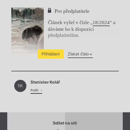
Pro předplatitele
Článek vyšel v čísle „
18/2024
“ a
dáváme ho k dispozici
předplatitelům.
Přihlášení
Získat číslo
Chviličku.
Stanislav Kolář
Načítá se.
SK
Profil
Sdílet na síti