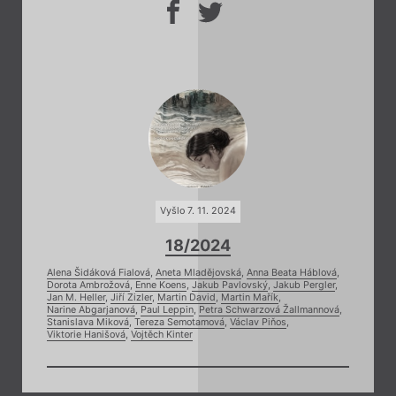
Vyšlo 7. 11. 2024
18/2024
Alena Šidáková Fialová
,
Aneta Mladějovská
,
Anna Beata Háblová
,
Dorota Ambrožová
,
Enne Koens
,
Jakub Pavlovský
,
Jakub Pergler
,
Jan M. Heller
,
Jiří Zizler
,
Martin David
,
Martin Mařík
,
Narine Abgarjanová
,
Paul Leppin
,
Petra Schwarzová Žallmannová
,
Stanislava Miková
,
Tereza Semotamová
,
Václav Piňos
,
Viktorie Hanišová
,
Vojtěch Kinter