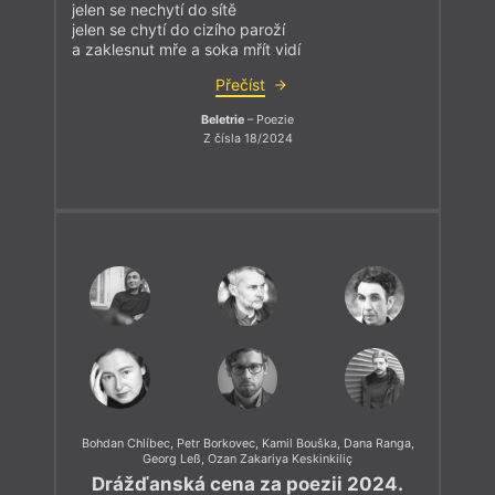
jelen se nechytí do sítě
jelen se chytí do cizího paroží
a zaklesnut mře a soka mřít vidí
Přečíst
Beletrie
– Poezie
Z čísla 18/2024
Bohdan Chlíbec
,
Petr Borkovec
,
Kamil Bouška
,
Dana Ranga
,
Georg Leß
,
Ozan Zakariya Keskinkiliç
Drážďanská cena za poezii 2024.