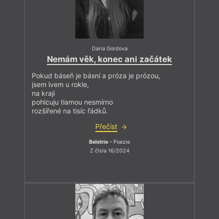
Daria Gordova
Nemám věk, konec ani začátek
Pokud báseň je básní a próza je prózou,
jsem lvem u rokle,
na kraji
pohlcuju tlamou nesmírno
rozšířené na tisíc řádků.
Přečíst
Beletrie
– Poezie
Z čísla 16/2024