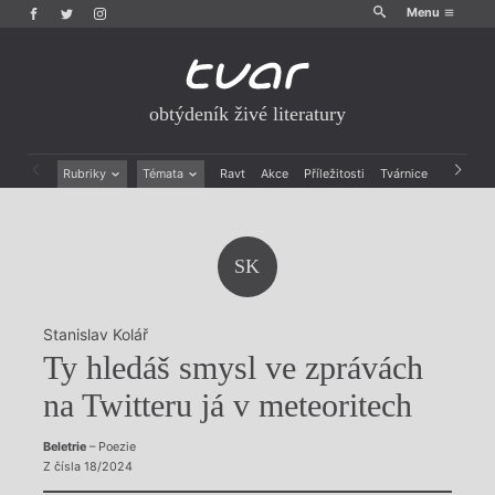
Menu
obtýdeník živé literatury
Rubriky
Témata
Ravt
Akce
Příležitosti
Tvárnice
Archiv
Beletrie
Ženy v katolické literatuře
Drobná publicistika
Právě vychází
Esejistika
Mauzoleum
SK
Recenze a reflexe
Divadlo
Reportáže
Historie kolonialismu
Rozhovory
Dokument
Stanislav Kolář
Výroční ceny
Ty hledáš smysl ve zprávách
na Twitteru já v meteoritech
Beletrie
– Poezie
Z čísla 18/2024