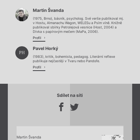
Martin Švanda
Načítá se.
(1975, Brno), básník, psycholog. Své verše publikoval mj.
v Hostu, Almanachu Wagon, WELESu a Psím víně. Knižně
publikoval sbírky Petrolejová vesnice (Host, 2004) a
Dívka s papírovým mečem (MaPa, 2006).
Profil
Pavel Horký
PH
(1983), kritik, bohemista, pedagog. Literární reflexe
publikuje nejčastěji v Tvaru nebo Pandoře.
Profil
Sdílet na síti
Martin Švanda