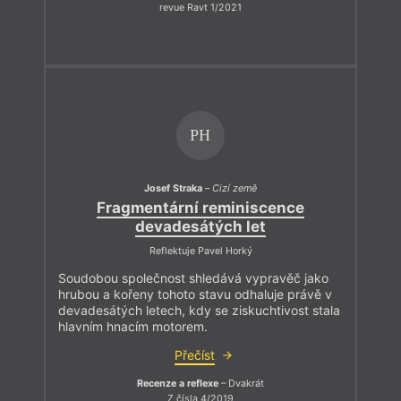
revue Ravt 1/2021
PH
Josef Straka
–
Cizí země
Fragmentární reminiscence
devadesátých let
Reflektuje Pavel Horký
Soudobou společnost shledává vypravěč jako
hrubou a kořeny tohoto stavu odhaluje právě v
devadesátých letech, kdy se ziskuchtivost stala
hlavním hnacím motorem.
Přečíst
Recenze a reflexe
– Dvakrát
Z čísla 4/2019