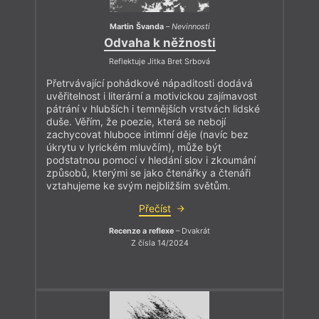
Martin Švanda
–
Nevinnosti
Odvaha k něžnosti
Reflektuje Jitka Bret Srbová
Přetrvávající pohádkové nápaditosti dodává
uvěřitelnost i literární a motivickou zajímavost
pátrání v hlubších i temnějších vrstvách lidské
duše. Věřím, že poezie, která se nebojí
zachycovat hluboce intimní děje (navíc bez
úkrytu v lyrickém mluvčím), může být
podstatnou pomocí v hledání slov i zkoumání
způsobů, kterými se jako čtenářky a čtenáři
vztahujeme ke svým nejbližším světům.
Přečíst
Recenze a reflexe
– Dvakrát
Z čísla 14/2024