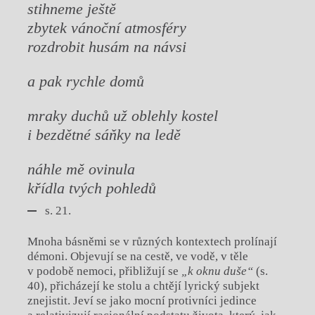
stihneme ještě
zbytek vánoční atmosféry
rozdro
bit husám na návsi
a pak rychle domů
mraky duchů už oblehly kostel
i bezdětné sáňky na ledě
náhle mě ovinula
křídla tvých pohledů
s. 21.
Mnoha básněmi se v různých kontextech prolínají
démoni. Objevují se na cestě, ve vodě, v těle
v podobě nemoci, přibližují se
„k oknu duše“
(s.
40), přicházejí ke stolu a chtějí lyrický subjekt
znejistit. Jeví se jako mocní protivníci jedince