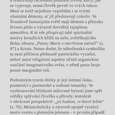
a relativizují racionální podstatu života, který, jak
se vyjevuje, nemá člověk pevně ve svých rukou.
Musí se totiž nejednou vypořádat i se svými
vlastními démony, ať již představují cokoliv. Ve
Švandově fantazijním světě mají démoni a přízraky
živnou půdu a výrazně dotvářejí tajuplnou
atmosféru. K té zde přispívají také spirituální
motivy kroužících křížů na nebi, světélkujícího
Boha, obrazu „
Panny Marie s otevřenou náručí“
(s.
87) a Krista. Nutno dodat, že náboženská symbolika
tu není příčinou přehnaně patetického vyznění,
neboť autor religiózní aspekty učinil organickou
součástí imaginativního světa, v němž patos hraje
pouze marginální roli.
Podstatným rysem sbírky je její intimní linka,
pramenící z partnerské a rodinné tematiky. Ve
vyobrazování blízkosti milované bytosti jsme opět
svědky splývání člověka a přírody, tentokrát
v obrácené perspektivě:
„jsi loukou, ve které ležím“
(s. 76). Melancholicky a zároveň opojně vystává
motiv svetru s pleteným jelenem – v prvním případě