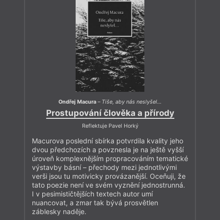
Ondřej Macura
–
Tiše, aby nás neslyšel…
Prostupování člověka a přírody
Reflektuje Pavel Horký
Macurova poslední sbírka potvrdila kvality jeho
dvou předchozích a povznesla je na ještě vyšší
úroveň komplexnějším propracováním tematické
výstavby básní – přechody mezi jednotlivými
verši jsou tu motivicky provázanější. Oceňuji, že
tato poezie není ve svém vyznění jednostrunná.
I v pesimističtějších textech autor umí
nuancovat, a zmar tak bývá prosvětlen
záblesky naděje.