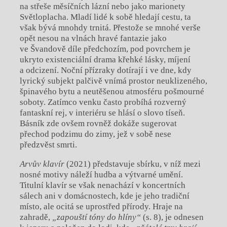
na střeše měsíčních lázní nebo jako marionety
Světloplacha. Mladí lidé k sobě hledají cestu, ta
však bývá mnohdy trnitá. Přestože se mnohé verše
opět nesou na vlnách hravé fantazie jako
ve Švandově díle předchozím, pod povrchem je
ukryto existenciální drama křehké lásky, míjení
a odcizení. Noční přízraky dotírají i ve dne, kdy
lyrický subjekt palčivě vnímá prostor neuklizeného,
špinavého bytu a neutěšenou atmosféru pošmourné
soboty. Zatímco venku často probíhá rozverný
fantaskní rej, v interiéru se hlásí o slovo tíseň.
Básník zde ovšem rovněž dokáže sugerovat
přechod podzimu do zimy, jež v sobě nese
předzvěst smrti.
Arvův klavír
(2021) představuje sbírku, v níž mezi
nosné motivy náleží hudba a výtvarné umění.
Titulní klavír se však nenachází v koncertních
sálech ani v domácnostech, kde je jeho tradiční
místo, ale ocitá se uprostřed přírody. Hraje na
zahradě,
„zapouští tóny do hlíny“
(s. 8), je odnesen