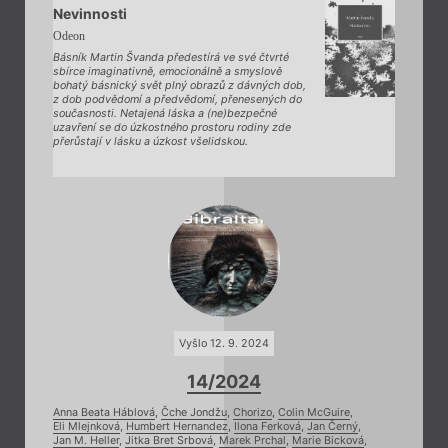
Nevinnosti
Odeon
Básník Martin Švanda předestírá ve své čtvrté
sbírce imaginativně, emocionálně a smyslově
bohatý básnický svět plný obrazů z dávných dob,
z dob podvědomí a předvědomí, přenesených do
současnosti. Netajená láska a (ne)bezpečné
uzavření se do úzkostného prostoru rodiny zde
přerůstají v lásku a úzkost všelidskou.
Vyšlo 12. 9. 2024
14/2024
Anna Beata Háblová
,
Čche Jondžu
,
Chorizo
,
Colin McGuire
,
Eli Mlejnková
,
Humbert Hernandez
,
Ilona Ferková
,
Jan Černý
,
Jan M. Heller
,
Jitka Bret Srbová
,
Marek Prchal
,
Marie Bicková
,