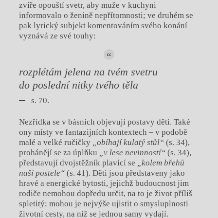
zvíře opouští svetr, aby muže v kuchyni
informovalo o ženině nepřítomnosti; ve druhém se
pak lyrický subjekt komentováním svého konání
vyznává ze své touhy:
rozplétám
jelena na tvém svetru
do poslední nitky tvého těla
s. 70.
Nezřídka se v básních objevují postavy dětí. Také
ony místy ve fantazijních kontextech – v podobě
malé a velké ručičky
„obíhají kulatý stůl“
(s. 34),
prohánějí se za úplňku
„v lese nevinností“
(s. 34),
představují dvojstěžník plavící se
„kolem břehů
naší postele“
(s. 41). Děti jsou představeny jako
hravé a energické bytosti, jejichž budoucnost jim
rodiče nemohou dopředu určit, na to je život příliš
spletitý; mohou je nejvýše ujistit o smysluplnosti
životní cesty, na niž se jednou samy vydají.