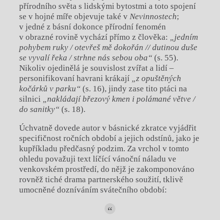
přírodního světa s lidskými bytostmi a toto spojení
se v hojné míře objevuje také v
Nevinnostech
;
v jedné z básní dokonce přírodní fenomén
v obrazné rovině vychází přímo z člověka:
„jedním
pohybem ruky / otevřeš mě dokořán // dutinou duše
se vyvalí řeka / strhne nás sebou oba“
(s. 55).
Nikoliv ojedinělá je souvislost zvířat a lidí –
personifikovaní havrani krákají
„z opuštěných
kočárků v parku“
(s. 16), jindy zase tito ptáci na
silnici
„nakládají březový kmen i polámané větve /
do sanitky“
(s. 18).
Úchvatně dovede autor v básnické zkratce vyjádřit
specifičnost ročních období a jejich odstínů, jako je
kupříkladu předčasný podzim. Za vrchol v tomto
ohledu považuji text líčící vánoční náladu ve
venkovském prostředí, do nějž je zakomponováno
rovněž tiché drama partnerského soužití, tklivě
umocněné dozníváním svátečního období: