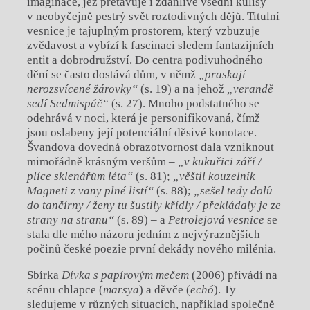
imaginace, jež přetavuje i zdánlivě všední kulisy
v neobyčejně pestrý svět roztodivných dějů. Titulní
vesnice je tajuplným prostorem, který vzbuzuje
zvědavost a vybízí k fascinaci sledem fantazijních
entit a dobrodružství. Do centra podivuhodného
dění se často dostává dům, v němž
„praskají
nerozsvícené žárovky“
(s. 19) a na jehož
„verandě
sedí Sedmispáč“
(s. 27). Mnoho podstatného se
odehrává v noci, která je personifikovaná, čímž
jsou oslabeny její potenciální děsivé konotace.
Švandova dovedná obrazotvornost dala vzniknout
mimořádně krásným veršům ‒
„v kukuřici září /
plíce sklenářům léta“
(s. 81);
„věštil kouzelník
Magneti z vany plné listí“
(s. 88);
„sešel tedy dolů
do tančírny / ženy tu šustily křídly / překládaly je ze
strany na stranu“
(s. 89) ‒ a
Petrolejová vesnice
se
stala dle mého názoru jedním z nejvýraznějších
počinů české poezie první dekády nového milénia.
Sbírka
Dívka s papírovým mečem
(2006) přivádí na
scénu chlapce (
marsya
) a děvče (
echó
). Ty
sledujeme v různých situacích, například společně