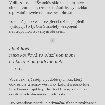
V díle se snoubí Švandův sklon k podmanivé
obrazotvornosti s tendencí básnicky vypovídat
o privátním světě rodinné pospolitosti.
Podobně jako ve sbírce předchozí do popředí
vystupují živly. Oheň mnohdy ve spojení
s antropomorfizovaným obrazem:
oheň hoří
ruka kouřová se plazí komínem
a ukazuje na podivné nebe
s. 17.
Voda pak nejčastěji v podobě rybníku, který
dokresluje tajemný vesnický kolorit a poskytuje
lyrickému subjektu příležitost k vnější i vnitřní
očistě a milostnému dobrodružství.
Pro Švandovu poezii je příznačná těsná provázanost