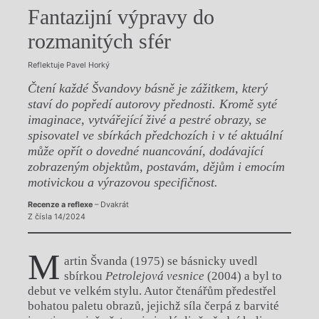
Fantazijní výpravy do
rozmanitých sfér
Reflektuje Pavel Horký
Čtení každé Švandovy básně je zážitkem, který
staví do popředí autorovy přednosti. Kromě syté
imaginace, vytvářející živé a pestré obrazy, se
spisovatel ve sbírkách předchozích i v té aktuální
může opřít o dovedné nuancování, dodávající
zobrazeným objektům, postavám, dějům i emocím
motivickou a výrazovou specifičnost.
Recenze a reflexe
– Dvakrát
Z čísla 14/2024
M
artin Švanda (1975) se básnicky uvedl
sbírkou
Petrolejová vesnice
(2004) a byl to
debut ve velkém stylu. Autor čtenářům předestřel
bohatou paletu obrazů, jejichž síla čerpá z barvité