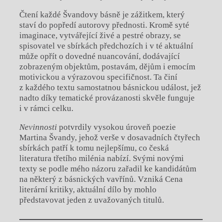
Čtení každé Švandovy básně je zážitkem, který
staví do popředí autorovy přednosti. Kromě syté
imaginace, vytvářející živé a pestré obrazy, se
spisovatel ve sbírkách předchozích i v té aktuální
může opřít o dovedné nuancování, dodávající
zobrazeným objektům, postavám, dějům i emocím
motivickou a výrazovou specifičnost. Ta činí
z každého textu samostatnou básnickou událost, jež
nadto díky tematické provázanosti skvěle funguje
i v rámci celku.
Nevinnosti
potvrdily vysokou úroveň poezie
Martina Švandy, jehož verše v dosavadních čtyřech
sbírkách patří k tomu nejlepšímu, co česká
literatura třetího milénia nabízí. Svými novými
texty se podle mého názoru zařadil ke kandidátům
na některý z básnických vavřínů. Vzniká Cena
literární kritiky, aktuální dílo by mohlo
představovat jeden z uvažovaných titulů.
Chviličku.