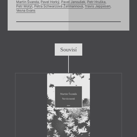
Martin Švanda
,
Pavel Horký
,
Pavel Janoušek
,
Petr Hruška
,
Petr Motýl
,
Petra Schwarzová Žallmannová
,
Travis Jeppesen
,
Vesna Evans
Souvisí