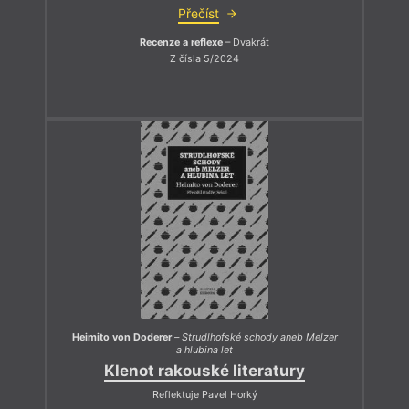
Přečíst
Recenze a reflexe
– Dvakrát
Z čísla 5/2024
Heimito von Doderer
–
Strudlhofské schody aneb Melzer
a hlubina let
Klenot rakouské literatury
Reflektuje Pavel Horký