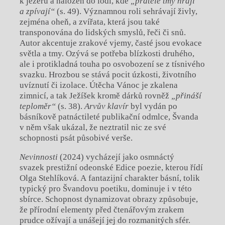
k jezeru a naložen do lodi, kde
„přátelé tmy hrají
a zpívají“
(s. 49). Významnou roli sehrávají živly,
zejména oheň, a zvířata, která jsou také
transponována do lidských smyslů, řeči či snů.
Autor akcentuje zrakové vjemy, časté jsou evokace
světla a tmy. Ozývá se potřeba blízkosti druhého,
ale i protikladná touha po osvobození se z tísnivého
svazku. Hrozbou se stává pocit úzkosti, životního
uvíznutí či izolace. Útěcha Vánoc je zkalena
zimnicí, a tak Ježíšek kromě dárků rovněž
„přináší
teploměr“
(s. 38).
Arvův klavír
byl vydán po
básníkově patnáctileté publikační odmlce, Švanda
v něm však ukázal, že neztratil nic ze své
schopnosti psát působivé verše.
Nevinnosti
(2024) vycházejí jako osmnáctý
svazek prestižní odeonské Edice poezie, kterou řídí
Olga Stehlíková. A fantazijní charakter básní, tolik
typický pro Švandovu poetiku, dominuje i v této
sbírce. Schopnost dynamizovat obrazy způsobuje,
že přírodní elementy před čtenářovým zrakem
prudce ožívají a unášejí jej do rozmanitých sfér.