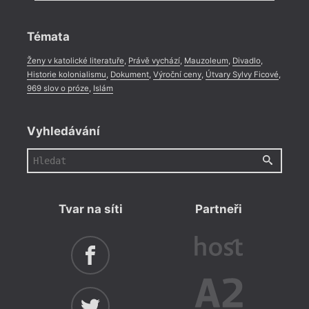
Rozhovor
,
Anketa
,
Celá rubrika
Témata
Ženy v katolické literatuře
,
Právě vychází
,
Mauzoleum
,
Divadlo
,
Historie kolonialismu
,
Dokument
,
Výroční ceny
,
Útvary Sylvy Ficové
,
969 slov o próze
,
Islám
Vyhledávání
Tvar na síti
Partneři