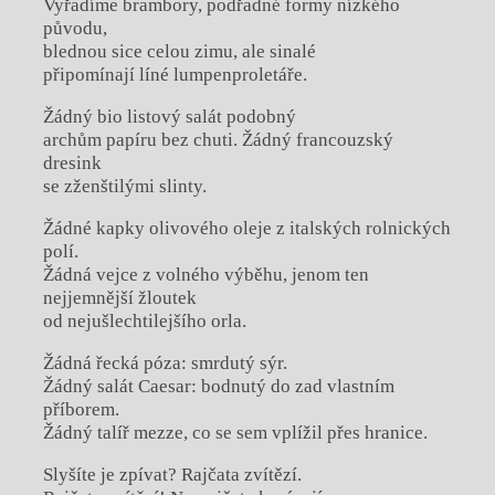
Vyřadíme brambory, podřadné formy nízkého
původu,
blednou sice celou zimu, ale sinalé
připomínají líné lumpenproletáře.
Žádný bio listový salát podobný
archům papíru bez chuti. Žádný francouzský
dresink
se zženštilými slinty.
Žádné kapky olivového oleje z italských rolnických
polí.
Žádná vejce z volného výběhu, jenom ten
nejjemnější žloutek
od nejušlechtilejšího orla.
Žádná řecká póza: smrdutý sýr.
Žádný salát Caesar: bodnutý do zad vlastním
příborem.
Žádný talíř mezze, co se sem vplížil přes hranice.
Slyšíte je zpívat? Rajčata zvítězí.