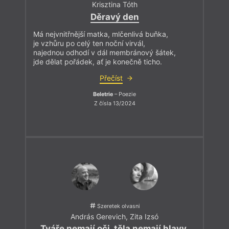
Krisztina Tóth
Děravý den
Má nejvnitřnější matka, mlčenlivá buňka,
je vzhůru po celý ten noční virvál,
najednou odhodí v dál membránový šátek,
jde dělat pořádek, ať je konečně ticho.
Přečíst
Beletrie
– Poezie
Z čísla 13/2024
Szeretek olvasni
András Gerevich
,
Zita Izsó
Tváře nemají oči, těla nemají hlavy.