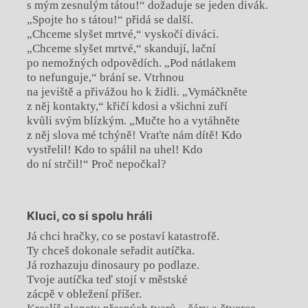
s mým zesnulým tátou!“ dožaduje se jeden divák.
„Spojte ho s tátou!“ přidá se další.
„Chceme slyšet mrtvé,“ vyskočí diváci.
„Chceme slyšet mrtvé,“ skandují, lační
po nemožných odpovědích. „Pod nátlakem
to nefunguje,“ brání se. Vtrhnou
na jeviště a přivážou ho k židli. „Vymáčkněte
z něj kontakty,“ křičí kdosi a všichni zuří
kvůli svým blízkým. „Mučte ho a vytáhněte
z něj slova mé tchýně! Vraťte nám dítě! Kdo
vystřelil! Kdo to spálil na uhel! Kdo
do ní strčil!“ Proč nepočkal?
Kluci, co si spolu hráli
Já chci hračky, co se postaví katastrofě.
Ty chceš dokonale seřadit autíčka.
Já rozhazuju dinosaury po podlaze.
Tvoje autíčka teď stojí v městské
zácpě v obležení příšer.