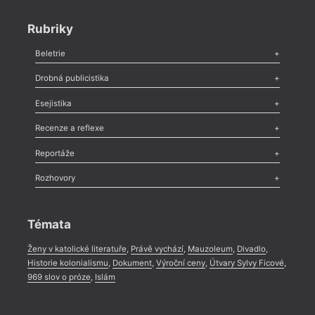
Rubriky
Beletrie
Poezie
,
Próza
,
Dokumenty
,
Drama
,
Celá rubrika
Drobná publicistika
Odlesk
,
Zasláno
,
Nezařazené
,
Novinky v Tvaru
,
Slovo
,
Výročí
,
Esejistika
Nekrolog
,
Glosa
,
Sloupek
,
Pozvánka
,
Literární soutěž
,
Komentář
,
Celá rubrika
Esej
,
Pádlo
,
Úvaha
,
Texty
,
Studie
,
Celá rubrika
Recenze a reflexe
Recenze
,
Dvakrát
,
Horké párky
,
969 slov o próze
,
Reportáže
Méně slov o próze
,
Celá rubrika
Literární zítřky
,
Reportáž
,
Literární život
,
Divadlo
,
Kritický ohlas
,
Rozhovory
Celá rubrika
Rozhovor
,
Anketa
,
Celá rubrika
Témata
Ženy v katolické literatuře
,
Právě vychází
,
Mauzoleum
,
Divadlo
,
Historie kolonialismu
,
Dokument
,
Výroční ceny
,
Útvary Sylvy Ficové
,
969 slov o próze
,
Islám