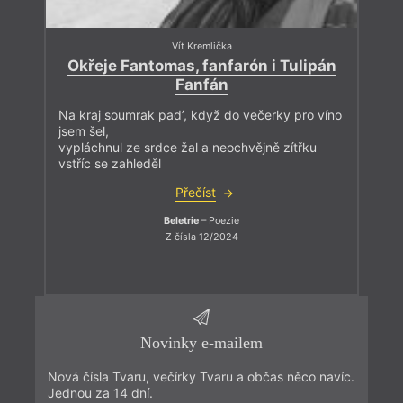
Vít Kremlička
Okřeje Fantomas, fanfarón i Tulipán
Fanfán
Na kraj soumrak pad’, když do večerky pro víno
jsem šel,
vypláchnul ze srdce žal a neochvějně zítřku
vstříc se zahleděl
Přečíst
Beletrie
– Poezie
Z čísla 12/2024
Novinky e-mailem
Nová čísla Tvaru, večírky Tvaru a občas něco navíc.
Jednou za 14 dní.