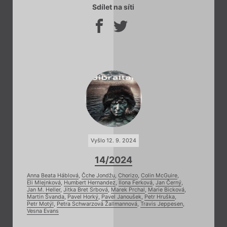
Sdílet na síti
Vyšlo 12. 9. 2024
14/2024
Anna Beata Háblová
,
Čche Jondžu
,
Chorizo
,
Colin McGuire
,
Eli Mlejnková
,
Humbert Hernandez
,
Ilona Ferková
,
Jan Černý
,
Jan M. Heller
,
Jitka Bret Srbová
,
Marek Prchal
,
Marie Bicková
,
Martin Švanda
,
Pavel Horký
,
Pavel Janoušek
,
Petr Hruška
,
Petr Motýl
,
Petra Schwarzová Žallmannová
,
Travis Jeppesen
,
Vesna Evans