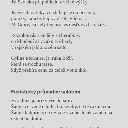
Jsi Skotsko při pohledu z velké výšky.
Jsi všechny řeky, co sbíhají se do oceánu,
potoky, kaluže, kapky deště, vlhkost.
McGuire, jsi celý ten proces dešťových srážek.
Rozmlouváš s anděly a cherubíny,
co klimbají za zvuku tvé harfy
v rajském jabloňovém sadu.
Coline McGuire, jsi ruka Boží,
která se trochu třese,
když přebírá cenu za celoživotní dílo.
Fašistický průvodce salátem
Vyřadíme papriky všech barev.
Žádné červené cibule: bolševiky, co tě rozpláčou.
Žádná kukuřice, co uvízne v zubech jak zajatci na
ostnatém drátu.