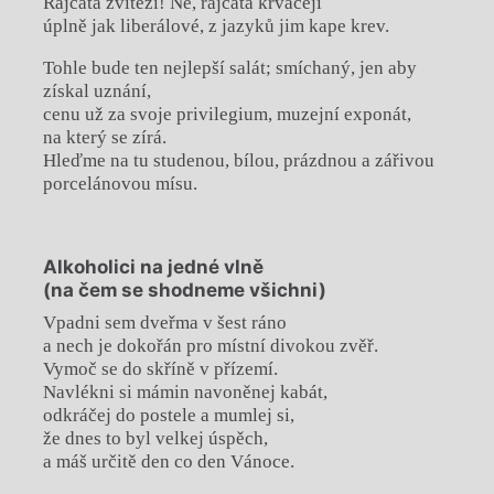
Rajčata zvítězí! Ne, rajčata krvácejí
úplně jak liberálové, z jazyků jim kape krev.
Tohle bude ten nejlepší salát; smíchaný, jen aby
získal uznání,
cenu už za svoje privilegium, muzejní exponát,
na který se zírá.
Hleďme na tu studenou, bílou, prázdnou a zářivou
porcelánovou mísu.
Alkoholici na jedné vlně
(na čem se shodneme všichni)
Vpadni sem dveřma v šest ráno
a nech je dokořán pro místní divokou zvěř.
Vymoč se do skříně v přízemí.
Navlékni si mámin navoněnej kabát,
odkráčej do postele a mumlej si,
že dnes to byl velkej úspěch,
a máš určitě den co den Vánoce.