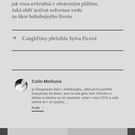
jak vosa uvězněná v obráceným půllitru.
Jaká oběť uctívat svěcenou vodu
na úkor bohabojnýho života.
Z angličtiny přeložila Sylva Ficová
Chviličku.
Colin McGuire
Načítá se.
je Glasgowan žijící v Edinburghu. Jeho první pamflet
Everybody lie down, and no one gets hurt (Všichni si
lehnou a nikomu se nic nestane) vyšel v roce 2013 a celá
sbírka As I sit quietly, ...
Profil