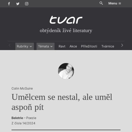
Menu
obtýdeník živé literatury
Rubriky
Témata
Ravt
Akce
Příležitosti
Tvárnice
Archiv
Beletrie
Ženy v katolické literatuře
Drobná publicistika
Právě vychází
Esejistika
Mauzoleum
Recenze a reflexe
Divadlo
Reportáže
Historie kolonialismu
Rozhovory
Dokument
Colin McGuire
Výroční ceny
Umělcem se nestal, ale uměl
aspoň pít
Beletrie
– Poezie
Z čísla 14/2024