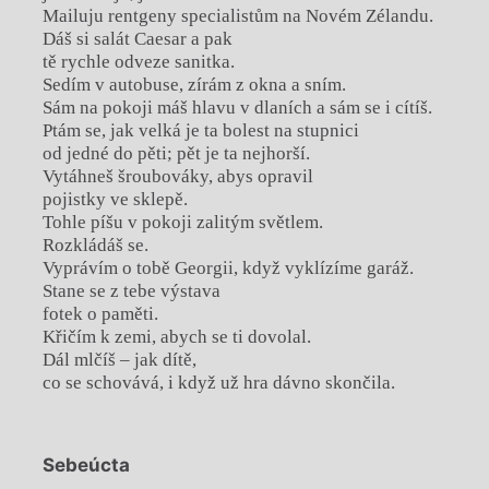
Mailuju rentgeny specialistům na Novém Zélandu.
Dáš si salát Caesar a pak
tě rychle odveze sanitka.
Sedím v autobuse, zírám z okna a sním.
Sám na pokoji máš hlavu v dlaních a sám se i cítíš.
Ptám se, jak velká je ta bolest na stupnici
od jedné do pěti; pět je ta nejhorší.
Vytáhneš šroubováky, abys opravil
pojistky ve sklepě.
Tohle píšu v pokoji zalitým světlem.
Rozkládáš se.
Vyprávím o tobě Georgii, když vyklízíme garáž.
Stane se z tebe výstava
fotek o paměti.
Křičím k zemi, abych se ti dovolal.
Dál mlčíš – jak dítě,
co se schovává, i když už hra dávno skončila.
Sebeúcta