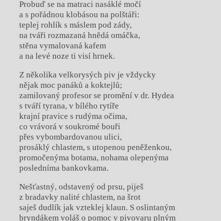
Probuď se na matraci nasáklé močí
a s pořádnou klobásou na polštáři:
teplej rohlík s máslem pod zády,
na tváři rozmazaná hnědá omáčka,
stěna vymalovaná kafem
a na levé noze ti visí hrnek.
Z několika velkorysých piv je vždycky
nějak moc panáků a koktejlů;
zamilovaný profesor se promění v dr. Hydea
s tváří tyrana, v bílého rytíře
krajní pravice s rudýma očima,
co vrávorá v soukromé bouři
přes vybombardovanou ulici,
prosáklý chlastem, s utopenou peněženkou,
promočenýma botama, nohama olepenýma
posledníma bankovkama.
Nešťastný, odstavený od prsu, piješ
z bradavky nalité chlastem, na šrot
saješ dudlík jak vzteklej klaun. S oslintaným
bryndákem voláš o pomoc v pivovaru plným