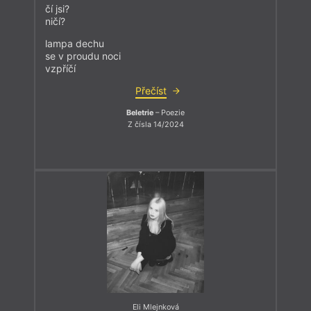
čí jsi?
ničí?
lampa dechu
se v proudu noci
vzpříčí
Přečíst
Beletrie
– Poezie
Z čísla 14/2024
Eli Mlejnková