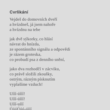
Cvrlikání
Vejdeš do domovních dveří
a hvízdneš, já jsem nahoře
a hvízdnu na tebe
jak dvě sýkorky, co hlásí
návrat do hnízda,
ze spontánního signálu a odpovědi
je rázem groteska,
co probudí psa z denního snění,
jako dva rozhodčí v zácviku,
co právě složili zkoušky,
ostrým, rázným písknutím
vyplašíme vzduch!
Uííí-úííí!
Uííí-úííí!
Uííí-uííí
ÚúúÚúú-úííí.