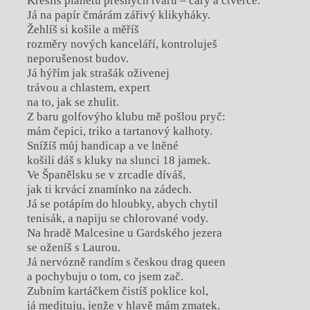
Kreslíš planetu přesných tvarů – čáry a čtverce.
Já na papír čmárám zářivý klikyháky.
Žehlíš si košile a měříš
rozměry nových kanceláří, kontroluješ
neporušenost budov.
Já hýřím jak strašák oživenej
trávou a chlastem, expert
na to, jak se zhulit.
Z baru golfovýho klubu mě pošlou pryč:
mám čepici, triko a tartanový kalhoty.
Snížíš můj handicap a ve lněné
košili dáš s kluky na slunci 18 jamek.
Ve Španělsku se v zrcadle díváš,
jak ti krvácí znamínko na zádech.
Já se potápím do hloubky, abych chytil
tenisák, a napiju se chlorované vody.
Na hradě Malcesine u Gardského jezera
se oženíš s Laurou.
Já nervózně randím s českou drag queen
a pochybuju o tom, co jsem zač.
Zubním kartáčkem čistíš poklice kol,
já medituju, jenže v hlavě mám zmatek.