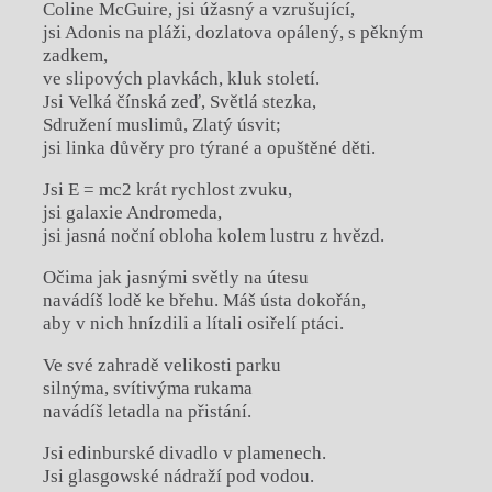
Coline McGuire, jsi úžasný a vzrušující,
jsi Adonis na pláži, dozlatova opálený, s pěkným
zadkem,
ve slipových plavkách, kluk století.
Jsi Velká čínská zeď, Světlá stezka,
Sdružení muslimů, Zlatý úsvit;
jsi linka důvěry pro týrané a opuštěné děti.
Jsi E = mc2 krát rychlost zvuku,
jsi galaxie Andromeda,
jsi jasná noční obloha kolem lustru z hvězd.
Očima jak jasnými světly na útesu
navádíš lodě ke břehu. Máš ústa dokořán,
aby v nich hnízdili a lítali osiřelí ptáci.
Ve své zahradě velikosti parku
silnýma, svítivýma rukama
navádíš letadla na přistání.
Jsi edinburské divadlo v plamenech.
Jsi glasgowské nádraží pod vodou.