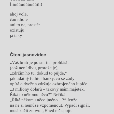
Íííúúúúúúúúúúííí!
ahoj vole,
čau idiote
ani to ne, prostě:
existuju
já taky
Čtení jasnovidce
„Váš bratr je po smrti,“ prohlásí,
(což není divu, protože je),
„zdržím ho tu, dokud to půjde,“
jak udatný ředitel banky, co se zády
opírá o dveře a zdržuje ozbrojeného lupiče.
„3 miliony dolarů – takový mám majetek.
Říká to někomu něco?“ Neříká.
„Říká někomu něco jméno…?“ Jenže
na ně si nemůže vzpomenout. Vypadl signál,
musí začít znovu. „Hned mě spojte