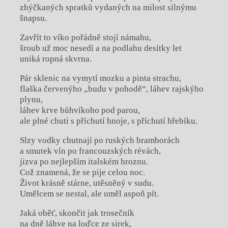
zhýčkaných spratků vydaných na milost silnýmu
šnapsu.
Zavřít to víko pořádně stojí námahu,
šroub už moc nesedí a na podlahu desítky let
uniká ropná skvrna.
Pár sklenic na vymytí mozku a pinta strachu,
flaška červenýho „budu v pohodě“, láhev rajskýho
plynu,
láhev krve bůhvíkoho pod parou,
ale plné chuti s příchutí hnoje, s příchutí hřebíku.
Slzy vodky chutnají po ruských bramborách
a smutek vín po francouzských révách,
jizva po nejlepším italském hroznu.
Což znamená, že se pije celou noc.
Život krásně stárne, utěsněný v sudu.
Umělcem se nestal, ale uměl aspoň pít.
Jaká oběť, skončit jak trosečník
na dně láhve na loďce ze sirek,