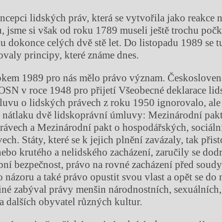
cepci lidských práv, která se vytvořila jako reakce 
, jsme si však od roku 1789 museli ještě trochu počk
 dokonce celých dvě stě let. Do listopadu 1989 se tu
ovaly principy, které známe dnes.
rokem 1989 pro nás mělo právo význam. Českosloven
OSN v roce 1948 pro přijetí Všeobecné deklarace lid
vu o lidských právech z roku 1950 ignorovalo, ale
o nátlaku dvě lidskoprávní úmluvy: Mezinárodní pak
právech a Mezinárodní pakt o hospodářských, sociáln
ech. Státy, které se k jejich plnění zavázaly, tak přis
ebo krutého a nelidského zacházení, zaručily se dod
ní bezpečnost, právo na rovné zacházení před soudy
 názoru a také právo opustit svou vlast a opět se do 
iné zabýval právy menšin národnostních, sexuálních,
 dalších obyvatel různých kultur.