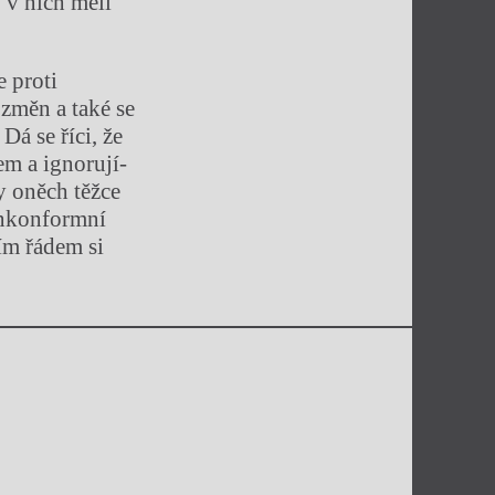
 v nich měli
e proti
 změn a také se
Dá se říci, že
em a ignorují-
y oněch těžce
nonkonformní
ím řádem si