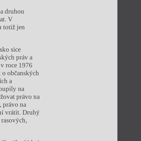
na druhou
at. V
 totiž jen
sko sice
ských práv a
 v roce 1976
t o občanských
ích a
toupily na
ržovat právo na
, právo na
ní vrátit. Druhý
 rasových,