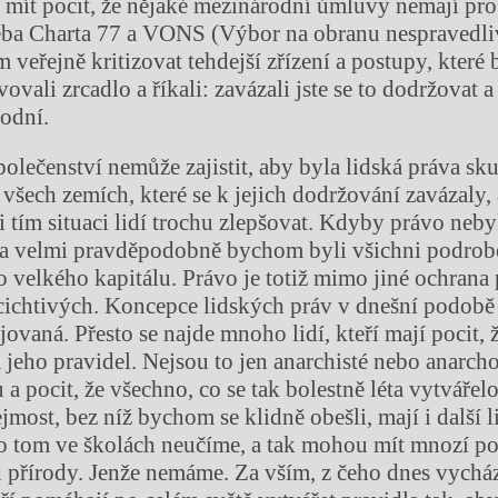
 mít pocit, že nějaké mezinárodní úmluvy nemají pr
eba Charta 77 a VONS (Výbor na obranu nespravedli
veřejně kritizovat tehdejší zřízení a postupy, které 
ovali zrcadlo a říkali: zavázali jste se to dodržovat a 
odní.
olečenství nemůže zajistit, aby byla lidská práva sk
všech zemích, které se k jejich dodržování zavázaly,
 i tím situaci lidí trochu zlepšovat. Kdyby právo neb
 a velmi pravděpodobně bychom byli všichni podrobe
o velkého kapitálu. Právo je totiž mimo jiné ochrana
chtivých. Koncepce lidských práv v dnešní podobě j
ovaná. Přesto se najde mnoho lidí, kteří mají pocit,
a jeho pravidel. Nejsou to jen anarchisté nebo anarcho
a pocit, že všechno, co se tak bolestně léta vytvářelo
jmost, bez níž bychom se klidně obešli, mají i další 
e o tom ve školách neučíme, a tak mohou mít mnozí poc
přírody. Jenže nemáme. Za vším, z čeho dnes vychází