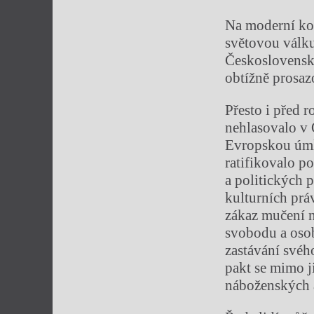
Na moderní kon
světovou válku
Československu
obtížně prosaz
Přesto i před 
nehlasovalo v 
Evropskou úmlu
ratifikovalo p
a politických 
kulturních práv
zákaz mučení n
svobodu a osob
zastávání svého
pakt se mimo j
náboženských a