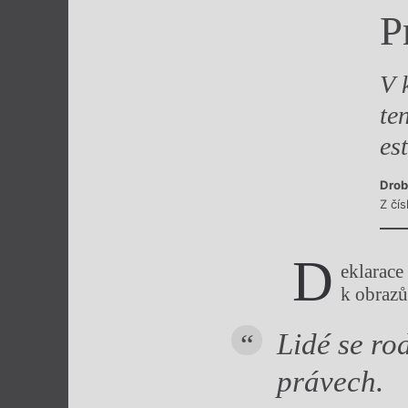
P
Výroční cen
V 
te
es
Drob
Z čís
D
eklarace
k obrazů
Lidé se ro
právech.