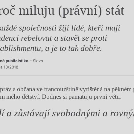
roč miluju (právní) stát
y
každé společnosti žijí lidé, kteří mají
ndenci rebelovat a stavět se proti
tablishmentu, a je to tak dobře.
ná publicistika
– Slovo
la 13/2018
 práv a občana ve francouzštině vytištěná na pěkném 
m mého dětství. Dodnes si pamatuju první větu:
dí a zůstávají svobodnými a rovný