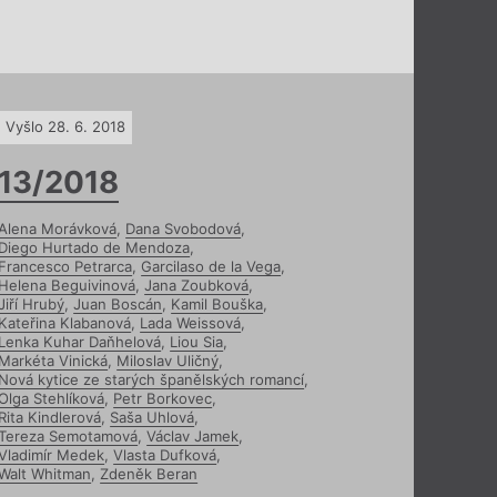
Vyšlo 28. 6. 2018
13/2018
Alena Morávková
,
Dana Svobodová
,
Diego Hurtado de Mendoza
,
Francesco Petrarca
,
Garcilaso de la Vega
,
Helena Beguivinová
,
Jana Zoubková
,
Jiří Hrubý
,
Juan Boscán
,
Kamil Bouška
,
Kateřina Klabanová
,
Lada Weissová
,
Lenka Kuhar Daňhelová
,
Liou Sia
,
Markéta Vinická
,
Miloslav Uličný
,
Nová kytice ze starých španělských romancí
,
Olga Stehlíková
,
Petr Borkovec
,
Rita Kindlerová
,
Saša Uhlová
,
Tereza Semotamová
,
Václav Jamek
,
Vladimír Medek
,
Vlasta Dufková
,
Walt Whitman
,
Zdeněk Beran