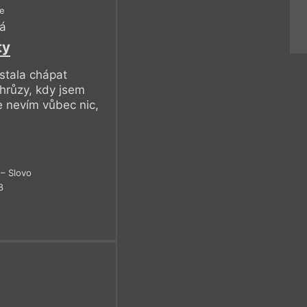
le
á
ty
stala chápat
 hrůzy, kdy jsem
e nevím vůbec nic,
– Slovo
8