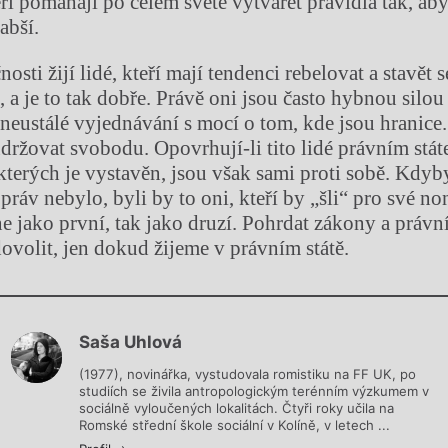
ří pomáhají po celém světě vytvářet pravidla tak, aby
labší.
osti žijí lidé, kteří mají tendenci rebelovat a stavět s
 a je to tak dobře. Právě oni jsou často hybnou silou
neustálé vyjednávání s mocí o tom, kde jsou hranice. 
držovat svobodu. Opovrhují-li tito lidé právním stát
 kterých je vystavěn, jsou však sami proti sobě. Kdyb
ráv nebylo, byli by to oni, kteří by „šli“ pro své 
ne jako první, tak jako druzí. Pohrdat zákony a právn
ovolit, jen dokud žijeme v právním státě.
Chviličku.
Saša Uhlová
Načítá se.
(1977), novinářka, vystudovala romistiku na FF UK, po
studiích se živila antropologickým terénním výzkumem v
sociálně vyloučených lokalitách. Čtyři roky učila na
Romské střední škole sociální v Kolíně, v letech ...