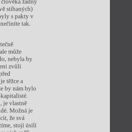
o člověka žádný
vě stíhaných)
byly s pakty v
nečiníte tak.
utečně
 ale může
ylo, nebyla by
ni zvůli
 před
e těžce a
 že by nám bylo
kapitalisté.
, je vlastně
lidé. Možná je
it, že svá
me, stojí úsilí