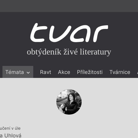
obtýdeník živé literatury
Témata
Ravt
Akce
Příležitosti
Tvárnice
ické literatuře
icistika
zí
eflexe
onialismu
učení v úle
a Uhlová