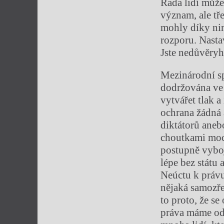
Řada lidí může
význam, ale tř
mohly díky nim 
rozporu. Nastav
Jste nedůvěryh
Mezinárodní sp
dodržována ve 
vytvářet tlak a
ochrana žádná
diktátorů aneb
choutkami moci
postupně vyboj
lépe bez státu 
Neúctu k právu 
nějaká samozře
to proto, že s
práva máme od 