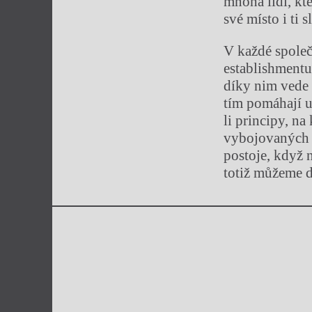
mnoha lidí, kte
své místo i ti s
V každé společn
establishmentu,
díky nim vede 
tím pomáhají u
li principy, na
vybojovaných p
postoje, když 
totiž můžeme d