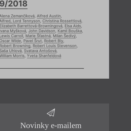
9/2018
Alena Zemančíková
,
Alfred Austin
,
Alfred, Lord Tennyson
,
Christina Rossettiová
,
Elizabeth Barrettová-Browningová
,
Elsa Aids
,
Ivana Myšková
,
John Davidson
,
Kamil Bouška
,
Lewis Carroll
,
Marie Šťastná
,
Milan Šedivý
,
Oscar Wilde
,
Pavel Šrut
,
Robert Bly
,
Robert Browning
,
Robert Louis Stevenson
,
Saša Uhlová
,
Svatava Antošová
,
William Morris
,
Yveta Shanfeldová
Novinky e-mailem