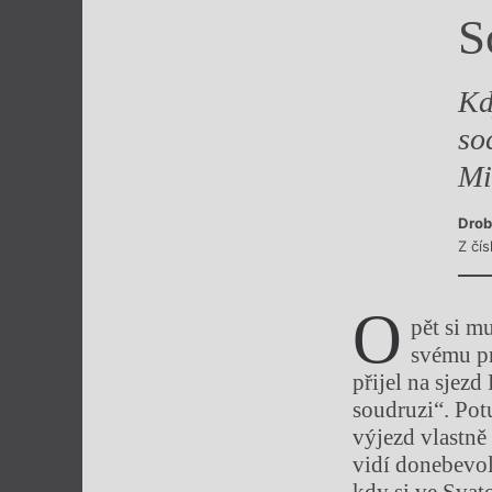
S
Výroční cen
Kd
so
Mi
Drob
Z čís
O
pět si m
svému pr
přijel na sjez
soudruzi“. Potu
výjezd vlastně
vidí donebevol