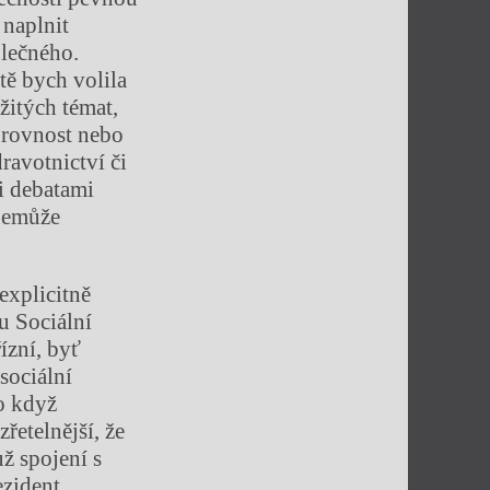
 naplnit
olečného.
tě bych volila
žitých témat,
, rovnost nebo
ravotnictví či
i debatami
 nemůže
 explicitně
u Sociální
ízní, byť
sociální
o když
řetelnější, že
už spojení s
ezident