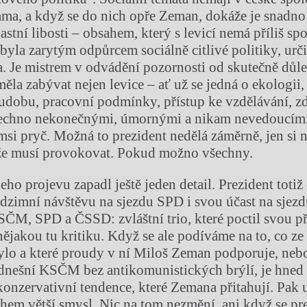
a, a když se do nich opře Zeman, dokáže je snadno
stní libosti – obsahem, který s levicí nemá příliš sp
byla zarytým odpůrcem sociálně citlivé politiky, urči
 Je mistrem v odvádění pozornosti od skutečně důle
měla zabývat nejen levice – ať už se jedná o ekologii
hudobu, pracovní podmínky, přístup ke vzdělávání, zd
šechno nekonečnými, úmornými a nikam nevedoucím
i pryč. Možná to prezident nedělá záměrně, jen si
že musí provokovat. Pokud možno všechny.
eho projevu zapadl ještě jeden detail. Prezident totiž
dzimní návštěvu na sjezdu SPD i svou účast na sjezd
ČM, SPD a ČSSD: zvláštní trio, které poctil svou př
nějakou tu kritiku. Když se ale podíváme na to, co ze 
ylo a které proudy v ní Miloš Zeman podporuje, neb
dnešní KSČM bez antikomunistických brýlí, je hned z
konzervativní tendence, které Zemana přitahují. Pak 
m větší smysl. Nic na tom nezmění, ani když se pr