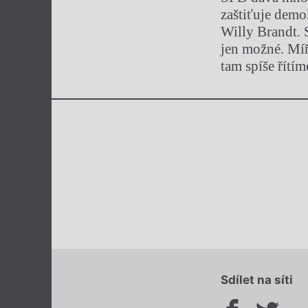
zaštiťuje demo
Willy Brandt. 
jen možné. Míří
tam spíše řítí
Sdílet na síti