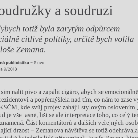
oudružky a soudruzi
y
ybych totiž byla zarytým odpůrcem
ciálně citlivé politiky, určitě bych volila
loše Zemana.
ná publicistika
– Slovo
la 9/2018
usím nalít pivo a zapálit cigáro, abych se emocionálně 
ezidentovi a popřemýšlela nad tím, co nám to zase v
d KSČM, kde svůj projev zahájil stylovým oslovením
d je vše jasné, liší se ale interpretace toho, co celý 
 znamená. Část komentátorů a dalších veřejných oso
ající drzost – Zemanova návštěva se totiž odehrával