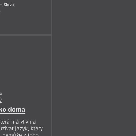
– Slovo
8
le
á
ako doma
která má vliv na
žívat jazyk, který
ý, nemůže z toho