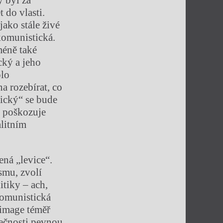
ý byl za
 do vlasti.
ako stále živé
 komunistická.
méně také
cký a jeho
olo
 rozebírat, co
vický“ se bude
í poškozuje
alitním
ná „levice“.
smu, zvolí
itiky – ach,
komunistická
 image téměř
lečnosti pevnou