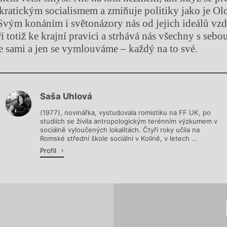
kratickým socialismem a zmiňuje politiky jako je O
Svým konáním i světonázory nás od jejich ideálů vzdal
 totiž ke krajní pravici a strhává nás všechny s sebo
me sami a jen se vymlouváme – každý na to své.
Chviličku.
Saša Uhlová
Načítá se.
(1977), novinářka, vystudovala romistiku na FF UK, po
studiích se živila antropologickým terénním výzkumem v
sociálně vyloučených lokalitách. Čtyři roky učila na
Romské střední škole sociální v Kolíně, v letech ...
Profil