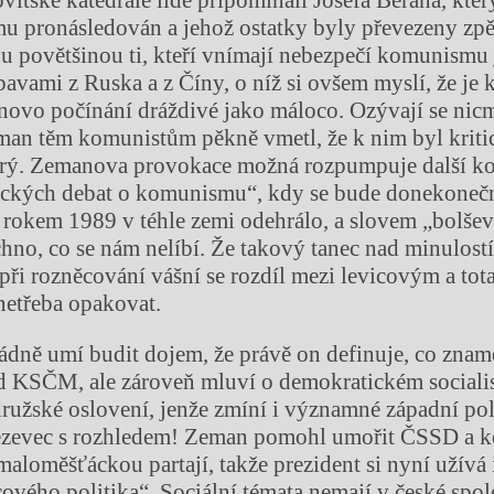
vítské katedrále lidé připomínali Josefa Berana, kter
u pronásledován a jehož ostatky byly převezeny zpět
u povětšinou ti, kteří vnímají nebezpečí komunismu j
obavami z Ruska a z Číny, o níž si ovšem myslí, že je
novo počínání dráždivé jako máloco. Ozývají se nic
eman těm komunistům pěkně vmetl, že k nim byl kriti
brý. Zemanova provokace možná rozpumpuje další k
ických debat o komunismu“, kdy se bude donekonečna
d rokem 1989 v téhle zemi odehrálo, a slovem „bolše
hno, co se nám nelíbí. Že takový tanec nad minulost
 při rozněcování vášní se rozdíl mezi levicovým a tot
netřeba opakovat.
ně umí budit dojem, že právě on definuje, co zname
zd KSČM, ale zároveň mluví o demokratickém sociali
družské oslovení, jenže zmíní i významné západní pol
jezevec s rozhledem! Zeman pomohl umořit ČSSD a 
 maloměšťáckou partají, takže prezident si nyní užívá
cového politika“. Sociální témata nemají v české spo