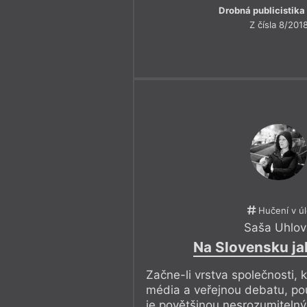
Drobná publicistika
Z čísla 8/201
Hučení v ú
Saša Uhlov
Na Slovensku j
Začne-li vrstva společnosti, 
média a veřejnou debatu, pou
je povětšinou nesrozumiteln