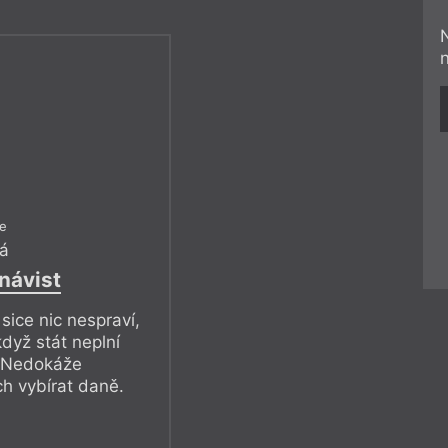
le
á
návist
sice nic nespraví,
když stát neplní
. Nedokáže
ch vybírat daně.