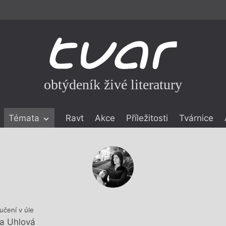
obtýdeník živé literatury
Témata
Ravt
Akce
Příležitosti
Tvárnice
ické literatuře
icistika
zí
eflexe
onialismu
učení v úle
a Uhlová