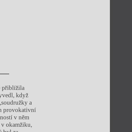
přiblížila
yvedl, když
 „soudružky a
ten provokativní
bností v něm
a v okamžiku,