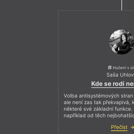
Hučení v ú
Saša Uhlov
Kde se rodí ne
Volba antisystémových stran 
ale není zas tak překvapivá, 
některé své základní funkce
například od těch nejbohatší
Přečíst