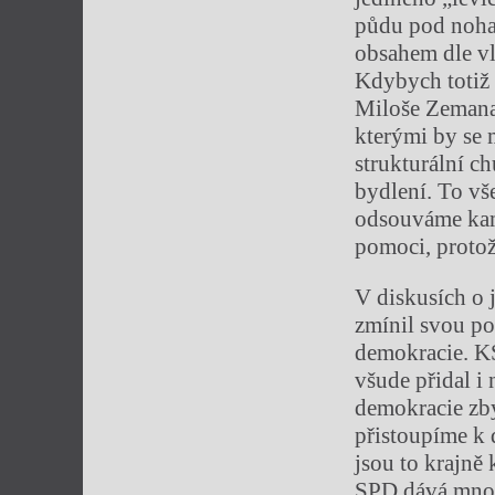
půdu pod noham
obsahem dle vla
Kdybych totiž 
Miloše Zemana.
kterými by se 
strukturální c
bydlení. To v
odsouváme kams
pomoci, proto
V diskusích o j
zmínil svou po
demokracie. KS
všude přidal i 
demokracie zb
přistoupíme k 
jsou to krajně 
SPD dává mnohe