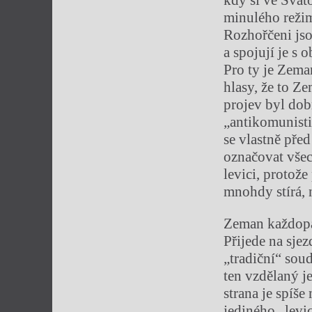
kdy si ve Svato
minulého režim
Rozhořčeni jso
a spojují je s 
Pro ty je Zema
hlasy, že to Z
projev byl do
„antikomunist
se vlastně pře
označovat všec
levici, protože
mnohdy stírá, 
Zeman každopád
Přijede na sje
„tradiční“ sou
ten vzdělaný 
strana je spíše
jediného „levi