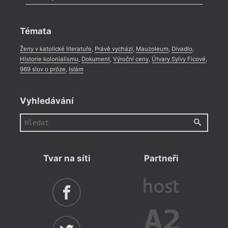
Celá rubrika
Rozhovor
,
Anketa
,
Celá rubrika
Témata
Ženy v katolické literatuře
,
Právě vychází
,
Mauzoleum
,
Divadlo
,
Historie kolonialismu
,
Dokument
,
Výroční ceny
,
Útvary Sylvy Ficové
,
969 slov o próze
,
Islám
Vyhledávání
Tvar na síti
Partneři