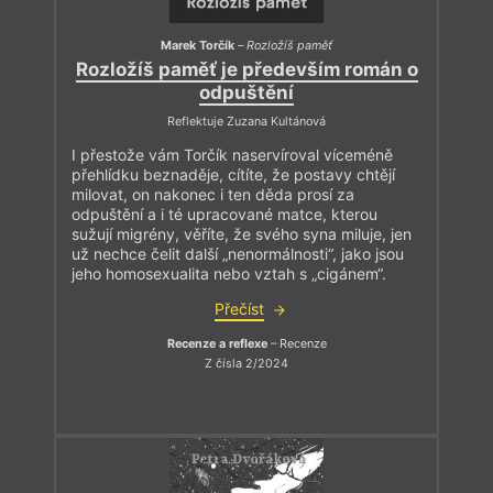
Marek Torčík
–
Rozložíš paměť
Rozložíš paměť je především román o
odpuštění
Reflektuje Zuzana Kultánová
I přestože vám Torčík naservíroval víceméně
přehlídku beznaděje, cítíte, že postavy chtějí
milovat, on nakonec i ten děda prosí za
odpuštění a i té upracované matce, kterou
sužují migrény, věříte, že svého syna miluje, jen
už nechce čelit další „nenormálnosti“, jako jsou
jeho homosexualita nebo vztah s „cigánem“.
Přečíst
Recenze a reflexe
– Recenze
Z čísla 2/2024