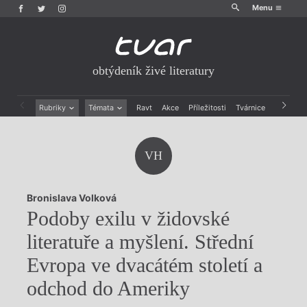
Menu
obtýdeník živé literatury
Rubriky
Témata
Ravt
Akce
Příležitosti
Tvárnice
Archiv
Beletrie
Ženy v katolické literatuře
Drobná publicistika
Právě vychází
VH
Esejistika
Mauzoleum
Recenze a reflexe
Divadlo
Reportáže
Historie kolonialismu
Bronislava Volková
Rozhovory
Dokument
Podoby exilu v židovské
Výroční ceny
literatuře a myšlení. Střední
Evropa ve dvacátém století a
odchod do Ameriky