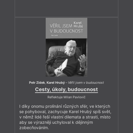
Petr Zídek
,
Karel Hrubý
–
Věřil jsem v budoucnost
Cesty, úkoly, budoucnost
Reflektuje Milan Pavlovič
I díky onomu prolínání různých sfér, ve kterých
se pohyboval, zachycuje Karel Hrubý spíš svět,
v němž lidé řeší vlastní dilemata a strasti, místo
aby se výrazněji uchyloval k dějinným
zobecňováním.