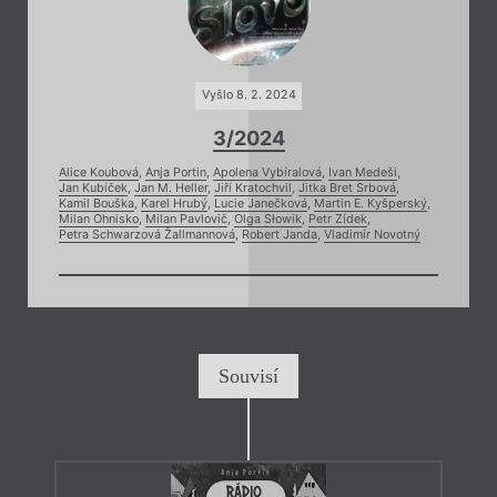
Vyšlo 8. 2. 2024
3/2024
Alice Koubová
,
Anja Portin
,
Apolena Vybíralová
,
Ivan Medeši
,
Jan Kubíček
,
Jan M. Heller
,
Jiří Kratochvil
,
Jitka Bret Srbová
,
Kamil Bouška
,
Karel Hrubý
,
Lucie Janečková
,
Martin E. Kyšperský
,
Milan Ohnisko
,
Milan Pavlovič
,
Olga Słowik
,
Petr Zídek
,
Petra Schwarzová Žallmannová
,
Robert Janda
,
Vladimír Novotný
Souvisí