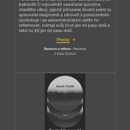
balkánští či vojvodinští vesničané (povýtce
mladšího věku), jejichž přirozené životní peklo tu
spisovatel neúprosně a zároveň s porozuměním
zpodobuje i se sebemrskačským úsilím ho
reflektovat, vnímají svůj život jen od pasu dolů a
také ho žijí jen od pasu dolů.
Přečíst
Recenze a reflexe
– Recenze
Z čísla 3/2024