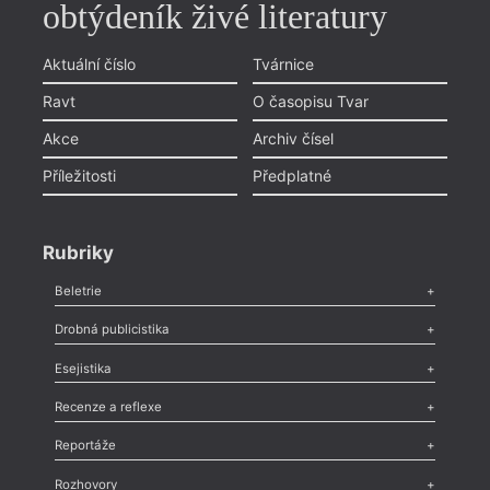
obtýdeník živé literatury
Aktuální číslo
Tvárnice
Ravt
O časopisu Tvar
Akce
Archiv čísel
Příležitosti
Předplatné
Rubriky
Beletrie
Poezie
,
Próza
,
Dokumenty
,
Drama
,
Celá rubrika
Drobná publicistika
Odlesk
,
Zasláno
,
Nezařazené
,
Novinky v Tvaru
,
Slovo
,
Výročí
,
Esejistika
Nekrolog
,
Glosa
,
Sloupek
,
Pozvánka
,
Literární soutěž
,
Komentář
,
Celá rubrika
Esej
,
Pádlo
,
Úvaha
,
Texty
,
Studie
,
Celá rubrika
Recenze a reflexe
Recenze
,
Dvakrát
,
Horké párky
,
969 slov o próze
,
Reportáže
Méně slov o próze
,
Celá rubrika
Literární zítřky
,
Reportáž
,
Literární život
,
Divadlo
,
Kritický ohlas
,
Rozhovory