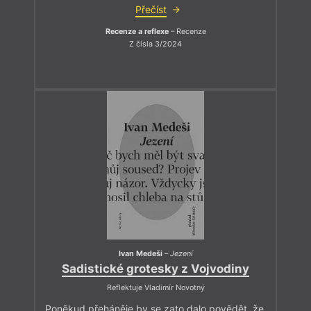
Přečíst
Recenze a reflexe
– Recenze
Z čísla 3/2024
Ivan Medeši
–
Jezení
Sadistické grotesky z Vojvodiny
Reflektuje Vladimír Novotný
Poněkud přeháněje by se zato dalo povědět, že