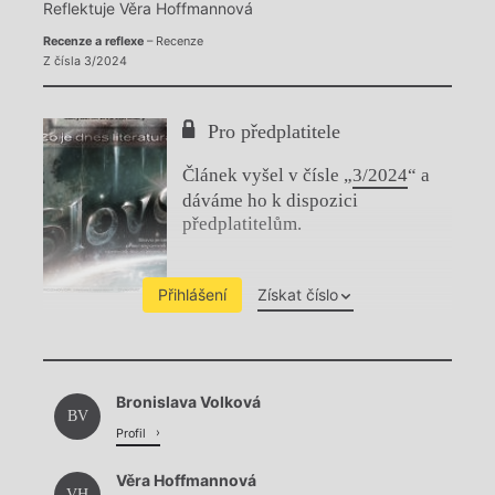
Reflektuje Věra Hoffmannová
Recenze a reflexe
– Recenze
Z čísla 3/2024
Pro předplatitele
Článek vyšel v čísle „
3/2024
“ a
dáváme ho k dispozici
předplatitelům.
Přihlášení
Získat číslo
Chviličku.
Bronislava Volková
Načítá se.
BV
Profil
Věra Hoffmannová
VH