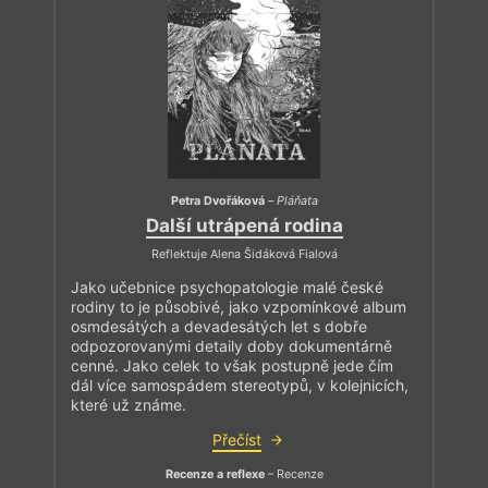
Petra Dvořáková
–
Pláňata
Další utrápená rodina
Reflektuje Alena Šidáková Fialová
Jako učebnice psychopatologie malé české
rodiny to je působivé, jako vzpomínkové album
osmdesátých a devadesátých let s dobře
odpozorovanými detaily doby dokumentárně
cenné. Jako celek to však postupně jede čím
dál více samospádem stereotypů, v kolejnicích,
které už známe.
Přečíst
Recenze a reflexe
– Recenze