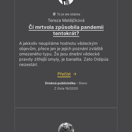
To je ale otázka
Tereza Matějčková
Čí mrtvola způsobila pandemii
tentokrát?
A jakkoliv neupíráme hodnotu vědeckým
objevům, přece jen je jejich poznání zvláště
omezeného typu. Že jsou dnešní vědecké
pravdy zítřejší omyly, je banalita. Zato Oidipús
nezestárl.
Přečíst
Drobná publicistika
– Slovo
Z čísla 19/2020