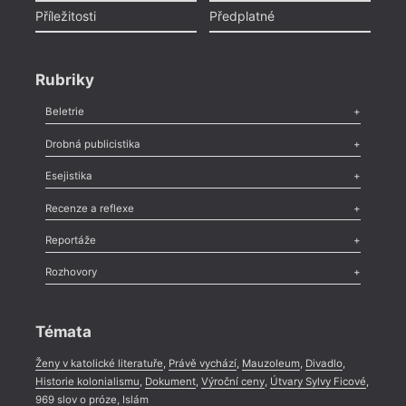
Příležitosti
Předplatné
Rubriky
Beletrie
Poezie
,
Próza
,
Dokumenty
,
Drama
,
Celá rubrika
Drobná publicistika
Odlesk
,
Zasláno
,
Nezařazené
,
Novinky v Tvaru
,
Slovo
,
Výročí
,
Esejistika
Nekrolog
,
Glosa
,
Sloupek
,
Pozvánka
,
Literární soutěž
,
Komentář
,
Celá rubrika
Esej
,
Pádlo
,
Úvaha
,
Texty
,
Studie
,
Celá rubrika
Recenze a reflexe
Recenze
,
Dvakrát
,
Horké párky
,
969 slov o próze
,
Reportáže
Méně slov o próze
,
Celá rubrika
Literární zítřky
,
Reportáž
,
Literární život
,
Divadlo
,
Kritický ohlas
,
Rozhovory
Celá rubrika
Rozhovor
,
Anketa
,
Celá rubrika
Témata
Ženy v katolické literatuře
,
Právě vychází
,
Mauzoleum
,
Divadlo
,
Historie kolonialismu
,
Dokument
,
Výroční ceny
,
Útvary Sylvy Ficové
,
969 slov o próze
,
Islám