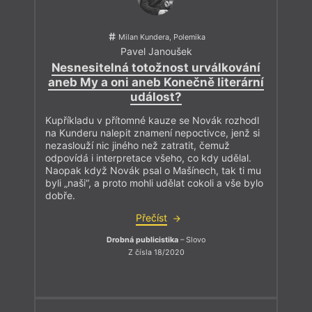
Milan Kundera, Polemika
Pavel Janoušek
Nesnesitelná totožnost urválkování
aneb My a oni aneb Konečně literární
událost?
Kupříkladu v přítomné kauze se Novák rozhodl
na Kunderu nalepit znamení nepoctivce, jenž si
nezaslouží nic jiného než zatratit, čemuž
odpovídá i interpretace všeho, co kdy udělal.
Naopak když Novák psal o Mašínech, tak ti mu
byli „naši“, a proto mohli udělat cokoli a vše bylo
dobře.
Přečíst
Drobná publicistika
– Slovo
Z čísla 18/2020