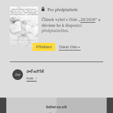
Pro předplatitele
Článek vyšel v čísle „
20/2020
“ a
dáváme ho k dispozici
předplatitelům.
Přihlášení
Získat číslo
Chviličku.
పాల్ జనౌసేక్
Načítá se.
పజ
Profil
Sdílet na síti