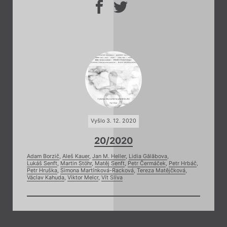
Vyšlo 3. 12. 2020
20/2020
Adam Borzič
,
Aleš Kauer
,
Jan M. Heller
,
Lidia Gălăbova
,
Lukáš Senft
,
Martin Stöhr
,
Matěj Senft
,
Petr Čermáček
,
Petr Hrbáč
,
Petr Hruška
,
Simona Martínková-Racková
,
Tereza Matějčková
,
Václav Kahuda
,
Viktor Melcr
,
Vít Slíva