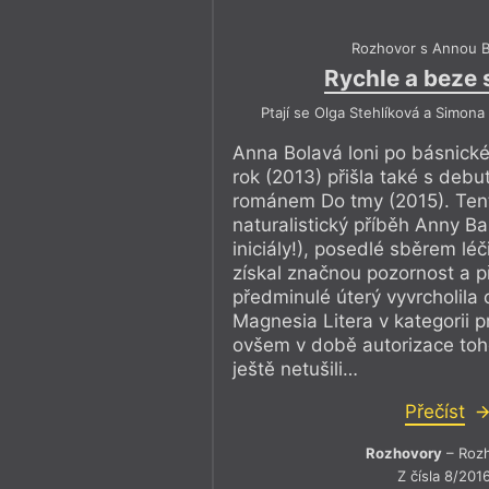
centrum Klinika de facto z terorism
souzní s neonacisty, kteří centrum 
Rozhovor s Annou 
řadě ještě nazval demonstranty „d
Rychle a beze
zatímco policisty, kteří proti nim za
„psychiatrům“. Začínám mít silnou 
Ptají se Olga Stehlíková a Simon
situaci se ocitá celá naše demokra
Anna Bolavá loni po básnické
jsme si už zvykli, ale tohle je přece
rok (2013) přišla také s deb
má nádech čehosi skutečně děsivého
románem Do tmy (2015). Tent
Hekrdla ve svém skvělém komentá
naturalistický příběh Anny Ba
prezident“ na
A2larm.cz
:
iniciály!), posedlé sběrem léči
získal značnou pozornost a pří
„
Je tu však ještě další 
předminulé úterý vyvrcholila
Odstraňování toho, čem
Magnesia Litera v kategorii p
ovšem v době autorizace toh
,pseudohumanisti‘ a ,ha
ještě netušili…
odstínů šroubovaně říka
Přečíst
řád lidských práv‘ (aniž
Rozhovory
– Roz
povinnosti, liberálové j
Z čísla 8/201