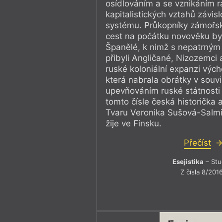
prezidentského úřadu, 
osídlováním a se vznikáním 
kapitalistických vztahů závis
obsazeného přímou volb
systému. Průkopníky zámořsk
okolnosti existují a pr
cest na počátku novověku byl
Španělé, k nimž s nepatrný
pilířů ústavního řádu v
přibyli Angličané, Nizozemci 
ruské koloniální expanzi vý
rovinách nastává. A že 
která nabrala obrátky v souvi
nejnovějšího dramatu č
upevňováním ruské státnosti v
tomto čísle česká historička 
prezident republiky Mi
Tvaru Veronika Sušová-Salmin
žije ve Finsku.
Přeji nám všem odvahu!
Přečíst
Esejistika
– Stu
Z čísla 8/201