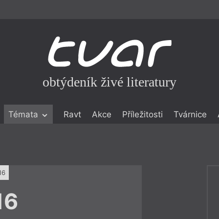
obtýdeník živé literatury
Témata
Ravt
Akce
Příležitosti
Tvárnice
ické literatuře
icistika
zí
16
eflexe
16
onialismu