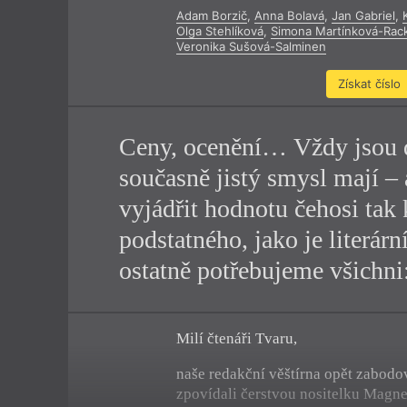
Adam Borzič
,
Anna Bolavá
,
Jan Gabriel
,
Výroční cen
Olga Stehlíková
,
Simona Martínková-Rac
Veronika Sušová-Salminen
Získat číslo
Ceny, ocenění… Vždy jsou d
současně jistý smysl mají –
vyjádřit hodnotu čehosi tak
podstatného, jako je literárn
ostatně potřebujeme všichni
Milí čtenáři Tvaru,
naše redakční věštírna opět zabodov
zpovídali čerstvou nositelku Magnes