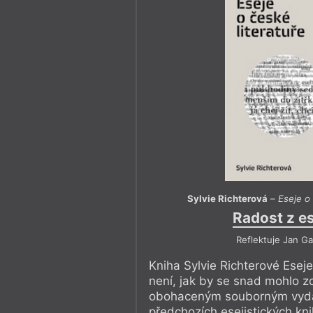
Sylvie Richterová
–
Eseje o 
Radost z e
Reflektuje Jan Ga
Kniha Sylvie Richterové Eseje
není, jak by se snad mohlo z
obohaceným souborným vydání
předchozích esejistických knih