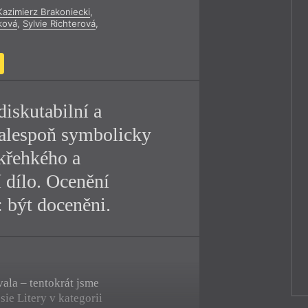
Kazimierz Brakoniecki
,
y
ková
,
Sylvie Richterová
,
iskutabilní a
 alespoň symbolicky
 křehkého a
í dílo. Ocenění
: být doceněni.
ala – tentokrát jsme
ie Litery v kategorii