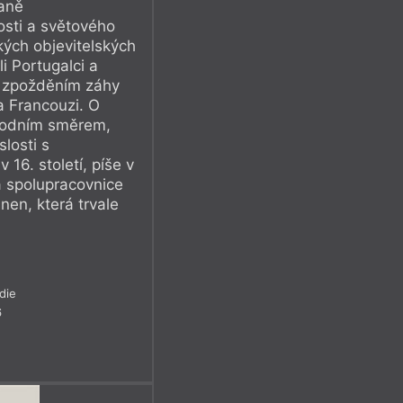
nyní poprvé v Česku
raně
losti a světového
ou). Myslím, že tyto
ých objevitelských
ůlom lidskoprávních
i Portugalci a
m zpožděním záhy
e všech těchto
a Francouzi. O
chodním směrem,
hlavní postavou
slosti s
eské demokracie je
 16. století, píše v
a spolupracovnice
loš Zeman.“
en, která trvale
die
6