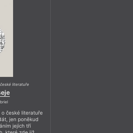
české literatuře
seje
briel
 o české literatuře
dát, jen poněkud
m jejích tří
, které zde již