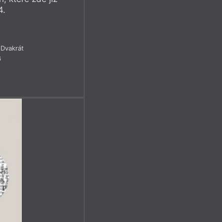
4.
Dvakrát
6